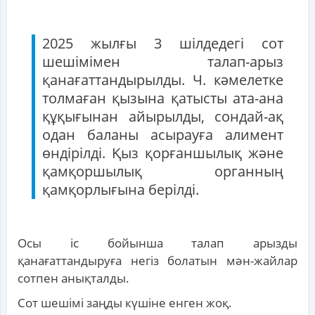
2025 жылғы 3 шілдедегі сот
шешімімен талап-арыз
қанағаттандырылды. Ч. кәмелетке
толмаған қызына қатысты ата-ана
құқығынан айырылды, сондай-ақ
одан баланы асырауға алимент
өндірілді. Қыз қорғаншылық және
қамқоршылық органның
қамқорлығына берілді.
Осы іс бойынша талап арызды
қанағаттандыруға негіз болатын мән-жайлар
сотпен анықталды.
Сот шешімі заңды күшіне енген жоқ.