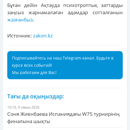
Бұған дейін Ақтауда психотроптық заттарды
заңсыз жарнамалаған адамдар сотталғанын
жазғанбыз
.
Источник:
zakon.kz
Подписывайтесь на наш Telegram-канал. Будьте в
курсе всех событий!
Мы работаем для Вас!
Тағы да оқыңыздар:
10:16, 9 тамыз 2026
Соня Жиенбаева Испаниядағы W75 турнирінің
финалына шықты