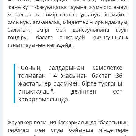
және күтіп-бағуға қатыспауына, жұмыс істемеуі,
моральға жат өмір салтын ұстануы, ішімдікке
салынуы, ата-аналық міндеттерін орындамауы,
баланың өмірі мен денсаулығына қауіп
төндіруі, балаға ешқандай қызығушылық
танытпауымен негіздейді.
"Соның салдарынан кәмелетке
толмаған 14 жасынан бастап 36
жастағы ер адаммен бірге тұрғаны
анықталды", делінген сот
хабарламасында.
Жауапкер полиция басқармасында "баласының
тәрбиесі мен оқуы бойынша міндеттерін