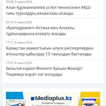
09:58, 9 тамыз 2026
Алан Құрманғалиев үстел теннисінен АҚШ-
тағы турнирдің жеңімпазы атанды
09:12, 9 тамыз 2026
«Қазгидромет» Астана мен Алматы
тұрғындарына ескерту жасады
17:17, 8 тамыз 2026
Қазақстан азаматтығын алуға үміткерлерден
өтініштер қабылдау 10 тамыздан басталады
17:07, 8 тамыз 2026
Бельгия королі Филипп Қасым-Жомарт
Тоқаевқа жауап хат жолдады