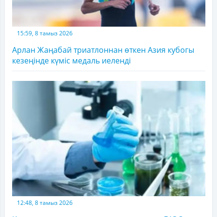
15:59, 8 тамыз 2026
Арлан Жаңабай триатлоннан өткен Азия кубогы
кезеңінде күміс медаль иеленді
12:48, 8 тамыз 2026