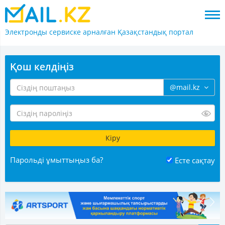
Электронды сервиске арналған
Қазақстандық портал
Қош келдіңіз
@mail.kz
Парольді ұмыттыңыз ба?
Есте сақтау