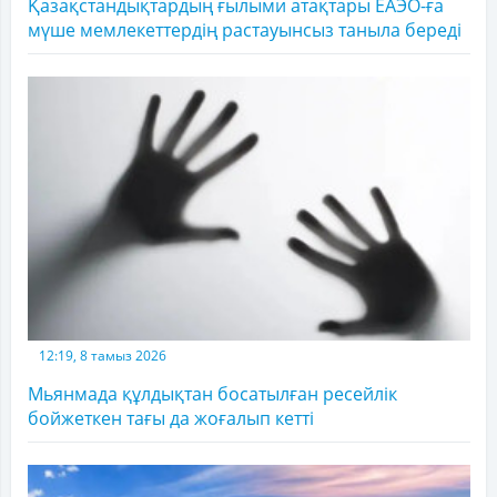
Қазақстандықтардың ғылыми атақтары ЕАЭО-ға
мүше мемлекеттердің растауынсыз таныла береді
12:19, 8 тамыз 2026
Мьянмада құлдықтан босатылған ресейлік
бойжеткен тағы да жоғалып кетті