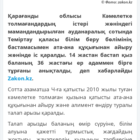
© Фото: zakon.kz
Қарағанды облысы Кәмелетке
толмағандардың істері жөніндегі
мамандандырылған ауданаралық сотында
Теміртау қаласы білім беру бөлімінің
бастамасымен ата-ана құқығынан айыру
жөнінде іс қаралды. 14 жастан бастап қыз
баланың 36 жастағы ер адаммен бірге
тұрғаны анықталды, деп хабарлайды
Zakon.kz
.
Сотта азаматша Ч-ға қатысты 2010 жылы туған
кәмелетке толмаған қызына қатысты ата-ана
құқығынан айыру және алимент өндіру туралы
талап арызы қаралды.
Талап арызды баланың өмір сүруіне, білім
алуына қажетті тұрмыстық жағдайдың
жоқтығы, жауапкердің қызының тәрбиесіне