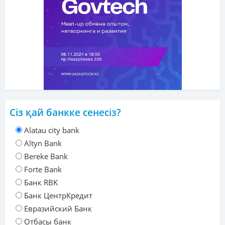
Сіз қай банкке сенесіз?
Alatau city bank
Altyn Bank
Bereke Bank
Forte Bank
Банк RBK
Банк ЦентрКредит
Евразийский Банк
Отбасы банк