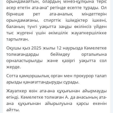
орындамайтын, олардың мінез-құлқына теріс
әсер ететін ата-ана" ретінде есепте тұрады. Ол
бірнеше рет ата-аналық міндеттерін
орындамағаны, спирттік ішімдіктер ішкені,
баланың түнгі уақытта заңды өкілінсіз үйден
тыс жүргені үшін әкімшілік жауапкершілікке
тартылған.
Оқушы қыз 2025 жылы 12 наурызда Кәмелетке
толмағандарды бейімдеу орталығына
орналастырылды және қазіргі уақытта сол
жерде.
Сотта қамқоршылық орган мен прокурор талап
арызды қанағаттандыруды сұрады.
Жауапкер өзін ата-ана құқығынан айырмауды
өтінді. Кәмелетке толмаған А. да анасының ата-
ана құқығынан айырылуына қарсы екенін
айтты.