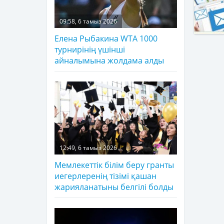
09:58, 6 тамыз 2026
Елена Рыбакина WTA 1000
турнирінің үшінші
айналымына жолдама алды
12:49, 6 тамыз 2026
Мемлекеттік білім беру гранты
иегерлеренің тізімі қашан
жарияланатыны белгілі болды