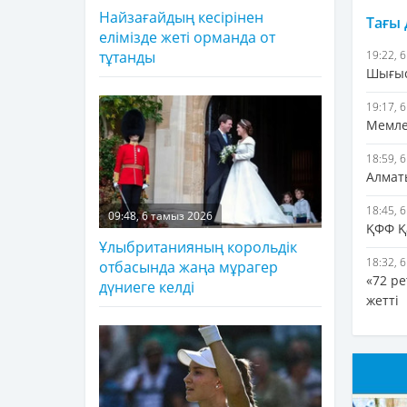
Найзағайдың кесірінен
Тағы
елімізде жеті орманда от
19:22, 
тұтанды
Шығыс
19:17, 
Мемле
18:59, 
Алмат
18:45, 
09:48, 6 тамыз 2026
ҚФФ Қ
Ұлыбританияның корольдік
18:32, 
отбасында жаңа мұрагер
«72 ре
дүниеге келді
жетті