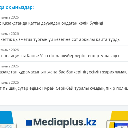
 да оқыңыздар:
6 тамыз 2026
 Қазақстанда қатты дауылдан ондаған көлік бүлінді
6 тамыз 2026
кеттік қызметші тұрғын үй кезегіне сот арқылы қайта тұрды
6 тамыз 2026
ы полициясы Канье Уэсттің жанкүйерлерінt ескерту жасады
6 тамыз 2026
азақстан құрамасының жаңа бас бапкерінің есімін жарияламақ
6 тамыз 2026
т пышақ сұғар едім»: Нұрай Серікбай туралы сұмдық пікір поли