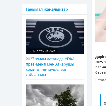
Танымал жаңалықтар
19:42, 5 тамыз 2026
Дәріг
2027 жылы Астанада УЕФА
2025 
президенті мен Атқарушы
папи
комитетінің мүшелері
берет
сайланады
Ботагө
"
е