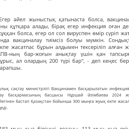
"Егер әйел жыныстық қатынаста болса, вакцина
ны құтқара алады, бірақ егер инфекция оған де
ұққан болса, егер ол сол вируспен өмір сүріп жат
онда вакциналау тиімсіз болуы мүмкін. Сондық
кпе жасатпас бұрын алдымен тексеріліп алған ж
АПВ-ның бар-жоғын анықтау үшін қан тапсыр
ұрыс, ал олардың 200 түрі бар", - деп кеңес бер
сарапшы.
улық сақтау министрлігі Вакцинамен басқарылатын инфекци
лау басқармасының басшысы Нұршай Әзімбаева 2024 ж
йегінен бастап Қазақстан бойынша 300 мыңға жуық екпе жаса
еді.
"183 мың қыз бірінші дозаны, 113 мың қыз екі