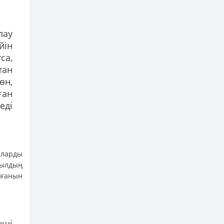
лау
йін
са,
тан
өн,
ған
еді
яларды
ылдың
лғанын
нші