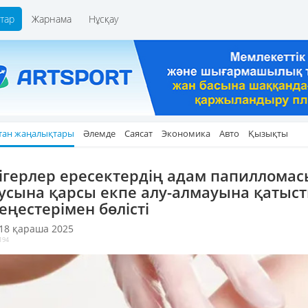
тар
Жарнама
Нұсқау
тан жаңалықтары
Әлемде
Саясат
Экономика
Авто
Қызықты
ігерлер ересектердің адам папилломас
усына қарсы екпе алу-алмауына қатыс
кеңестерімен бөлісті
 18 қараша 2025
194