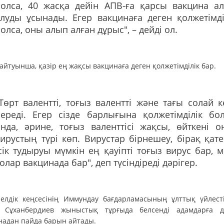
болса, 40 жасқа дейін АПВ-ға қарсы вакцина а
луды ұсынады. Егер вакцинаға деген қолжетімді
олса, оны алып алған дұрыс", – дейді ол.
йтуынша, қазір ең жақсы вакцинаға деген қолжетімділік бар.
Төрт валентті, тоғыз валентті және тағы солай к
ереді. Егер сізде барлығына қолжетімділік бол
нда, әрине, тоғыз валенттісі жақсы, өйткені о
ирустың түрі көп. Вирустар бірнешеу, бірақ қате
сік тудыруы мүмкін ең қауіпті тоғыз вирус бар, м
олар вакцинада бар", деп түсіндіреді дәрігер.
елдік кеңсесінің Иммундау бағдарламасының ұлттық үйлесті
 Сұханбердиев жыныстық тұрғыда белсенді адамдарға 
надан пайда барын айтады.