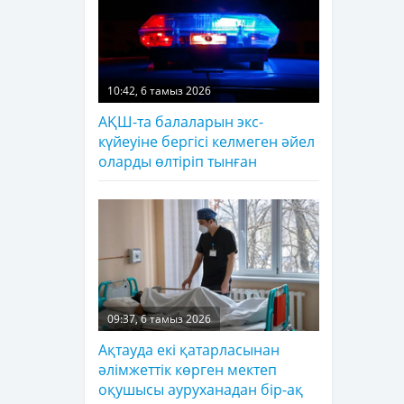
10:42, 6 тамыз 2026
АҚШ-та балаларын экс-
күйеуіне бергісі келмеген әйел
оларды өлтіріп тынған
09:37, 6 тамыз 2026
Ақтауда екі қатарласынан
әлімжеттік көрген мектеп
оқушысы ауруханадан бір-ақ