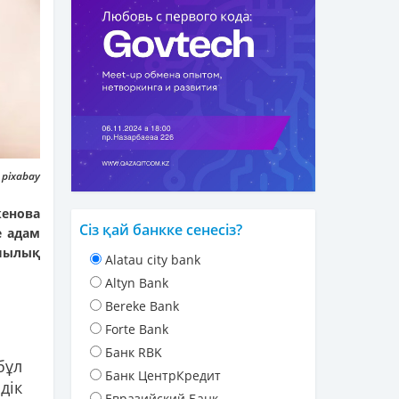
 pixabay
кенова
Сіз қай банкке сенесіз?
е адам
шылық
Alatau city bank
Altyn Bank
Bereke Bank
Forte Bank
Банк RBK
бұл
Банк ЦентрКредит
дік
Евразийский Банк