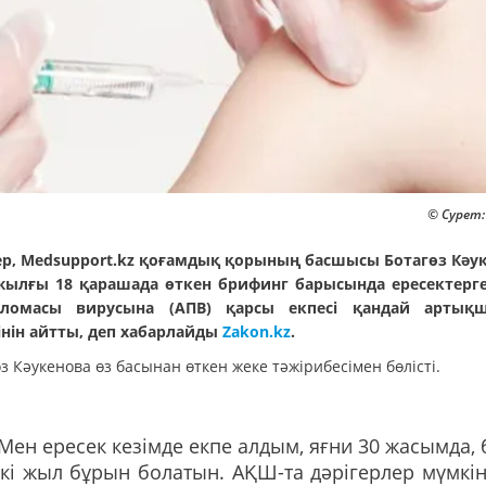
© Сурет:
ер, Medsupport.kz қоғамдық қорының басшысы Ботагөз Кәу
жылғы 18 қарашада өткен брифинг барысында ересектерг
лломасы вирусына (АПВ) қарсы екпесі қандай артық
інін айтты, деп хабарлайды
Zakon.kz
.
з Кәукенова өз басынан өткен жеке тәжірибесімен бөлісті.
Мен ересек кезімде екпе алдым, яғни 30 жасымда, 
кі жыл бұрын болатын. АҚШ-та дәрігерлер мүмкін