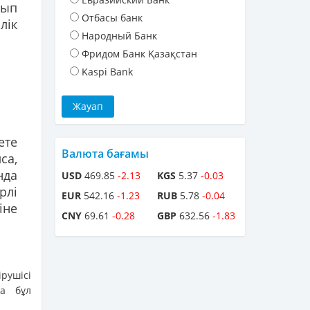
лып
Отбасы банк
лік
Народный Банк
Фридом Банк Қазақстан
Kaspi Bank
ете
Валюта бағамы
са,
нда
USD
469.85
-2.13
KGS
5.37
-0.03
рлі
EUR
542.16
-1.23
RUB
5.78
-0.04
іне
CNY
69.61
-0.28
GBP
632.56
-1.83
рушісі
да бұл