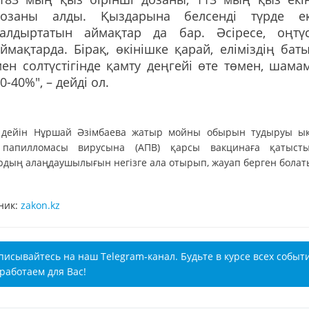
дозаны алды. Қыздарына белсенді түрде е
салдыртатын аймақтар да бар. Әсіресе, оңтүс
ймақтарда. Бірақ, өкінішке қарай, еліміздің бат
ен солтүстігінде қамту деңгейі өте төмен, шама
0-40%", – дейді ол.
 дейін Нұршай Әзімбаева жатыр мойны обырын тудыруы ы
папилломасы вирусына (АПВ) қарсы вакцинаға қатыст
рдың алаңдаушылығын негізге ала отырып, жауап берген болат
ник:
zakon.kz
писывайтесь на наш Telegram-канал. Будьте в курсе всех событ
работаем для Вас!