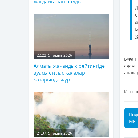
жағдайға тап болды
а
м
3
22:22, 5 тамыз 2026
Бұған
Алматы жаһандық рейтингіде
адам 
ауасы ең лас қалалар
анала
қатарында жүр
Источ
Под
Мы 
21:37, 5 тамыз 2026