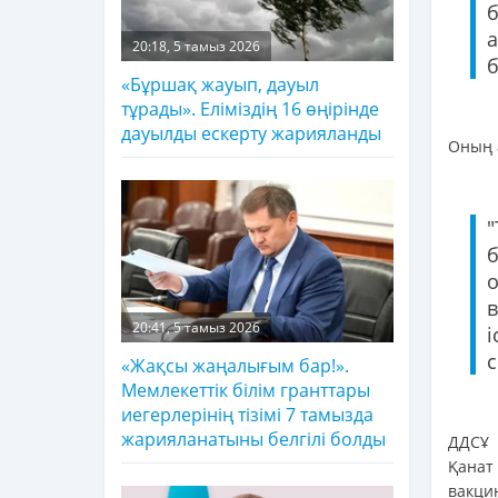
а
20:18, 5 тамыз 2026
б
«Бұршақ жауып, дауыл
тұрады». Еліміздің 16 өңірінде
дауылды ескерту жарияланды
Оның а
"
б
о
в
20:41, 5 тамыз 2026
і
с
«Жақсы жаңалығым бар!».
Мемлекеттік білім гранттары
иегерлерінің тізімі 7 тамызда
жарияланатыны белгілі болды
ДДСҰ 
Қанат
вакци