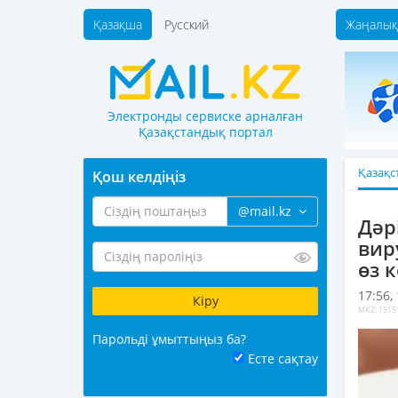
Қазақша
Русский
Жаңалық
Электронды сервиске арналған
Қазақстандық портал
Қазақс
Қош келдіңіз
@mail.kz
Дәр
вир
өз 
17:56,
MKZ: 1515
Парольді ұмыттыңыз ба?
Есте сақтау