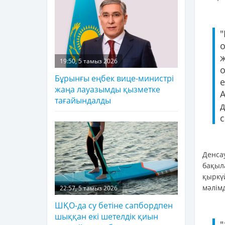
о
ж
19:50, 5 тамыз 2026
Бұрынғы еңбек вице-министрі
е
жаңа лауазымды қызметке
тағайындалды
д
Денса
бақы
қыркү
мәлімд
22:57, 5 тамыз 2026
ШҚО-да су бетіне сапбордпен
шыққан екі шетелдік қиын