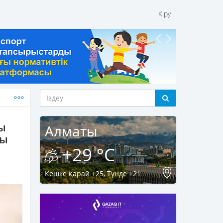
Кіру
ы
Алматы
ты
+29 °C
Кешке қарай +25, Түнде +21