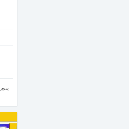
цияға