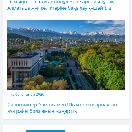
16 мыңнан астам айыппұл және арнайы тұрақ:
Алматыда жүк көліктеріне бақылау күшейтілді
15:06, 6 тамыз 2026
Синоптиктер Алматы мен Шымкентке арналған
ауа райы болжамын жаңартты