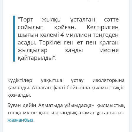
"Төрт жылқы ұсталған сәтте
сойылып қойған. Келтірілген
шығын көлемі 4 миллион теңгеден
асады. Тәркіленген ет пен қалған
жылқылар заңды иесіне
қайтарылды".
Күдіктілер уақытша ұстау изоляторына
қамалды. Аталған факті бойынша қылмыстық іс
қозғалды.
Бұған дейін Алматыда ұйымдасқан қылмыстық
топқа мүше қырғызстандық азамат ұсталғанын
жазғанбыз
.