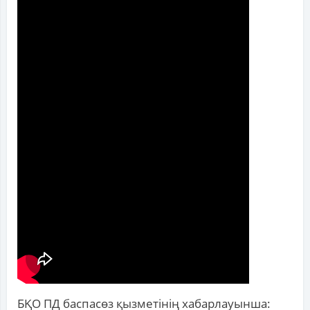
БҚО ПД баспасөз қызметінің хабарлауынша: