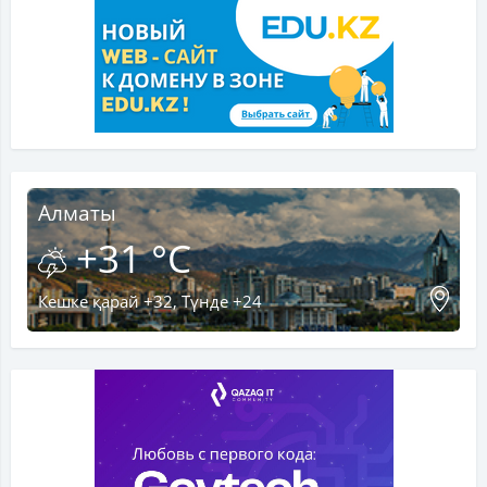
Алматы
+31 °C
Кешке қарай +32, Түнде +24