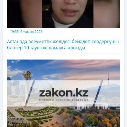
19:55, 6 тамыз 2026
Астанада әлеуметтік желідегі бейәдеп сөздері үшін
блогер 10 тәулікке қамауға алынды