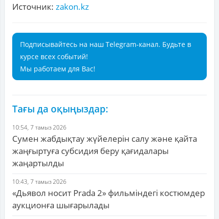
Источник:
zakon.kz
Подписывайтесь на наш Telegram-канал. Будьте в
курсе всех событий!
Мы работаем для Вас!
Тағы да оқыңыздар:
10:54, 7 тамыз 2026
Сумен жабдықтау жүйелерін салу және қайта
жаңғыртуға субсидия беру қағидалары
жаңартылды
10:43, 7 тамыз 2026
«Дьявол носит Prada 2» фильміндегі костюмдер
аукционға шығарылады