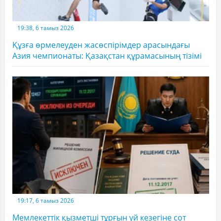
19:38, 6 тамыз 2026
Құзға өрмелеуден жасөспірімдер арасындағы
Азия чемпионаты: Қазақстан құрамасының тізімі
19:17, 6 тамыз 2026
Мемлекеттік қызметші тұрғын үй кезегіне сот