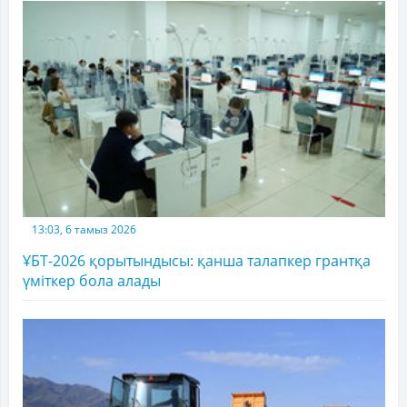
13:03, 6 тамыз 2026
ҰБТ-2026 қорытындысы: қанша талапкер грантқа
үміткер бола алады