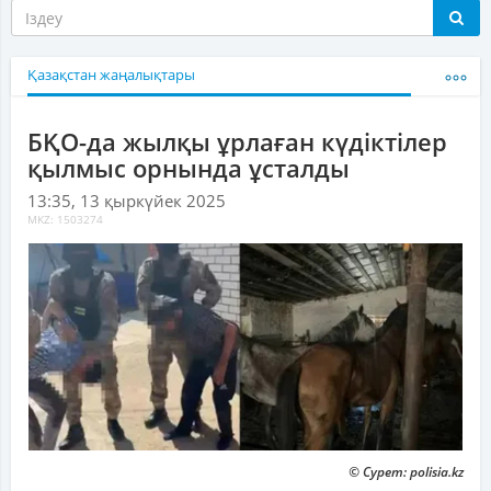
Қазақстан жаңалықтары
БҚО-да жылқы ұрлаған күдіктілер
қылмыс орнында ұсталды
13:35, 13 қыркүйек 2025
MKZ: 1503274
© Сурет: polisia.kz