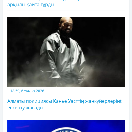
арқылы қайта тұрды
18:59, 6 тамыз 2026
Алматы полициясы Канье Уэсттің жанкүйерлерінt
ескерту жасады