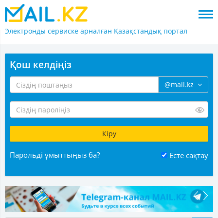
Электронды сервиске арналған
Қазақстандық портал
Қош келдіңіз
@mail.kz
Парольді ұмыттыңыз ба?
Есте сақтау