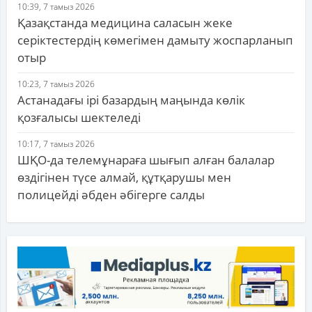
10:39, 7 тамыз 2026
Қазақстанда медицина саласын жеке
серіктестердің көмегімен дамыту жоспарланып
отыр
10:23, 7 тамыз 2026
Астанадағы ірі базардың маңында көлік
қозғалысы шектеледі
10:17, 7 тамыз 2026
ШҚО-да телемұнараға шығып алған балалар
өздігінен түсе алмай, құтқарушы мен
полицейді әбден әбігерге салды