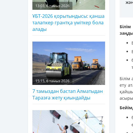
жән
13:03, 6 тамыз 2026
ҰБТ-2026 қорытындысы: қанша
талапкер грантқа үміткер бола
Білім
алады
заңды
Білім
15:15, 6 тамыз 2026
ету а
7 тамыздан бастап Алматыдан
қайшы
Таразға жету қиындайды
асыры
Бейім