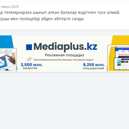
7 тамыз 2026
а телемұнараға шығып алған балалар өздігінен түсе алмай,
рушы мен полицейді әбден әбігерге салды