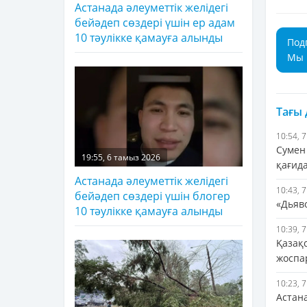
Астанада әлеуметтік желідегі
бейәдеп сөздері үшін ер адам
10 тәулікке қамауға алынды
Под
Мы 
Тағы
10:54, 
Сумен
19:55, 6 тамыз 2026
қағид
Астанада әлеуметтік желідегі
10:43, 
бейәдеп сөздері үшін блогер
«Дьяв
10 тәулікке қамауға алынды
10:39, 
Қазақ
жоспа
10:23, 
Астан