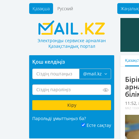
Қазақша
Русский
Жаңалық
Электронды сервиске арналған
Қазақстандық портал
Қазақс
Қош келдіңіз
@mail.kz
Бір
арн
біл
11:52,
MKZ: 1550
Парольді ұмыттыңыз ба?
Есте сақтау