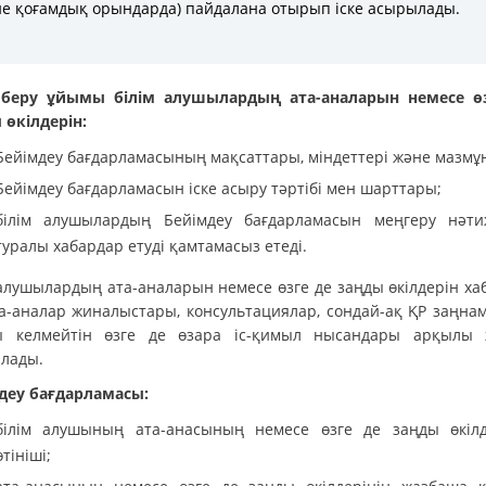
е қоғамдық орындарда) пайдалана отырып іске асырылады.
 беру ұйымы білім алушылардың ата-аналарын немесе ө
 өкілдерін:
Бейімдеу бағдарламасының мақсаттары, міндеттері және мазмұ
Бейімдеу бағдарламасын іске асыру тәртібі мен шарттары;
білім алушылардың Бейімдеу бағдарламасын меңгеру нәти
туралы хабардар етуді қамтамасыз етеді.
 алушылардың ата-аналарын немесе өзге де заңды өкілдерін ха
та-аналар жиналыстары, консультациялар, сондай-ақ ҚР заңна
 келмейтін өзге де өзара іс-қимыл нысандары арқылы 
лады.
деу бағдарламасы:
білім алушының ата-анасының немесе өзге де заңды өкілд
өтініші;