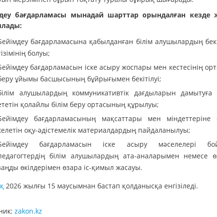
деу бағдарламасы мынадай шарттар орындалған кезде 
лады:
Бейімдеу бағдарламасына қабылданған білім алушылардың бекі
тізімінің болуы;
Бейімдеу бағдарламасын іске асыру жоспары мен кестесінің орт
беру ұйымы басшысының бұйрығымен бекітілуі;
білім алушылардың коммуникативтік дағдыларын дамытуға
ететін қолайлы білім беру ортасының құрылуы;
Бейімдеу бағдарламасының мақсаттары мен міндеттеріне 
келетін оқу-әдістемелік материалдардың пайдаланылуы;
Бейімдеу бағдарламасын іске асыру мәселелері бо
педагогтердің білім алушылардың ата-аналарымен немесе ө
заңды өкілдерімен өзара іс-қимыл жасауы.
ық
2026 жылғы 15 маусымнан бастап қолданысқа енгізіледі.
ник:
zakon.kz