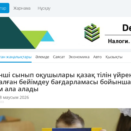
тар
Жарнама
Нұсқау
тан жаңалықтары
Әлемде
Саясат
Экономика
Авто
Қызықты
інші сынып оқушылары қазақ тілін үйре
алған бейімдеу бағдарламасы бойынша
ім ала алады
 8 маусым 2026
033