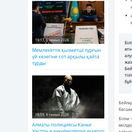
19:17, 6 тамыз 2026
Біл
өт
Мемлекеттік қызметші тұрғын
ал
үй кезегіне сот арқылы қайта
жа
тұрды
Бей
ті
бұй
Бейім
басшы
18:59, 6 тамыз 2026
Білім
Алматы полициясы Канье
өкілд
Уэсттің жанкүйерлерінt ескерту
қатыс