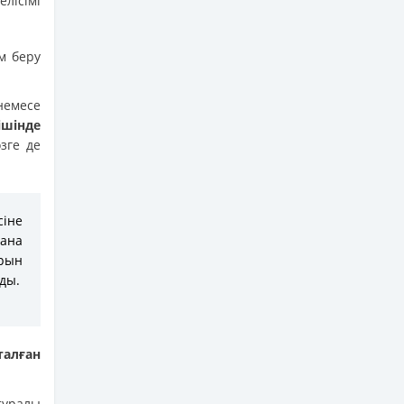
лісімі
м беру
немесе
ішінде
зге де
сіне
лана
рын
ды.
алған
туралы