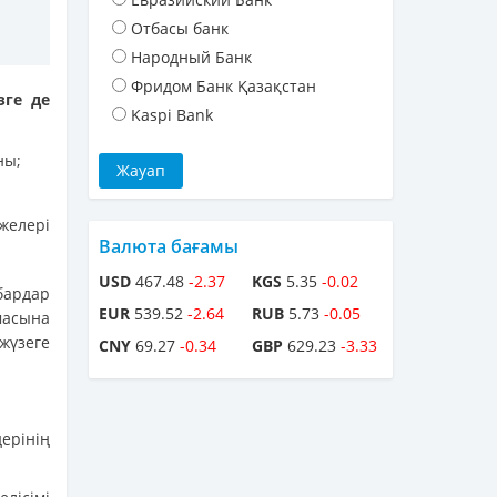
Отбасы банк
Народный Банк
Фридом Банк Қазақстан
зге де
Kaspi Bank
ны;
желері
Валюта бағамы
USD
467.48
-2.37
KGS
5.35
-0.02
бардар
EUR
539.52
-2.64
RUB
5.73
-0.05
масына
жүзеге
CNY
69.27
-0.34
GBP
629.23
-3.33
ерінің