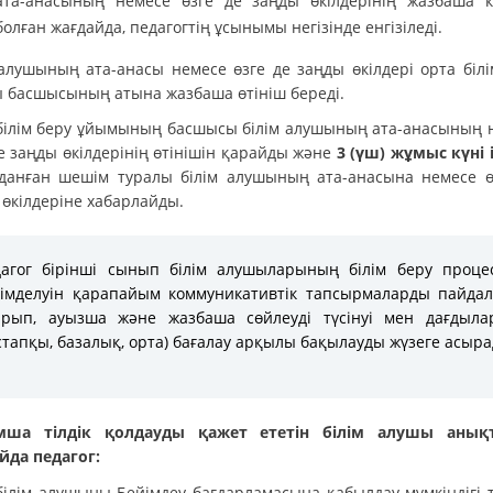
ата-анасының немесе өзге де заңды өкілдерінің жазбаша ке
болған жағдайда, педагогтің ұсынымы негізінде енгізіледі.
 алушының ата-анасы немесе өзге де заңды өкілдері орта білі
 басшысының атына жазбаша өтініш береді.
білім беру ұйымының басшысы білім алушының ата-анасының 
е заңды өкілдерінің өтінішін қарайды және
3 (үш) жұмыс күні 
данған шешім туралы білім алушының ата-анасына немесе ө
 өкілдеріне хабарлайды.
агог бірінші сынып білім алушыларының білім беру проце
імделуін қарапайым коммуникативтік тапсырмаларды пайда
ырып, ауызша және жазбаша сөйлеуді түсінуі мен дағдыла
стапқы, базалық, орта) бағалау арқылы бақылауды жүзеге асыра
мша тілдік қолдауды қажет ететін білім алушы анықт
йда педагог:
білім алушыны Бейімдеу бағдарламасына қабылдау мүмкіндігі 