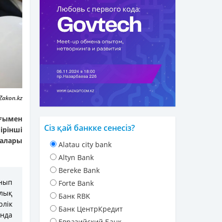
Zakon.kz
ғымен
Сіз қай банкке сенесіз?
ірінші
далары
Alatau city bank
Altyn Bank
Bereke Bank
нып
Forte Bank
лық
Банк RBK
лік
Банк ЦентрКредит
ында
Евразийский Банк