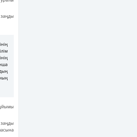
 заңды
інің
лім
нің
нша
рдың
ның
 ұйымы
 заңды
масына