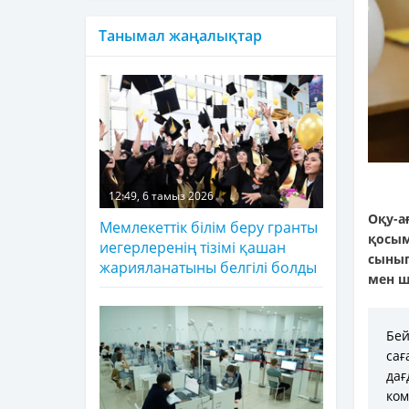
Танымал жаңалықтар
12:49, 6 тамыз 2026
Оқу-
Мемлекеттік білім беру гранты
қосым
иегерлеренің тізімі қашан
сынып
жарияланатыны белгілі болды
мен ш
Бе
са
да
ком