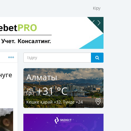
Кіру
нуге
Алматы
+31 °C
Кешке қарай +32, Түнде +24