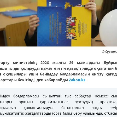
© Сурет: 
ағарту министрінің 2026 жылғы 29 мамырдағы бұйры
ша тілдік қолдауды қажет ететін қазақ тілінде оқытатын б
 оқушылары үшін бейімдеу бағдарламасын енгізу қағи
арттары бекітілді, деп хабарлайды
Zakon.kz
.
йімдеу бағдарламасы сыныптан тыс сабақтар немесе сы
ғаттары арқылы қарым-қатынас жасаудың практика
ғдыларын қалыптастыруға бағытталған нақты өмір
муникативтік жағдаяттарды (орта білім беру ұйымында, отбас