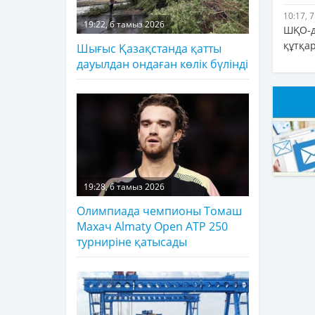
10:17, 
19:22, 6 тамыз 2026
ШҚО-д
құтқа
Шығыс Қазақстанда қатты
дауылдан ондаған көлік бүлінді
19:28, 6 тамыз 2026
Олимпиада чемпионы Томаш
Махач Almaty Open ATP 250
турниріне қатысады