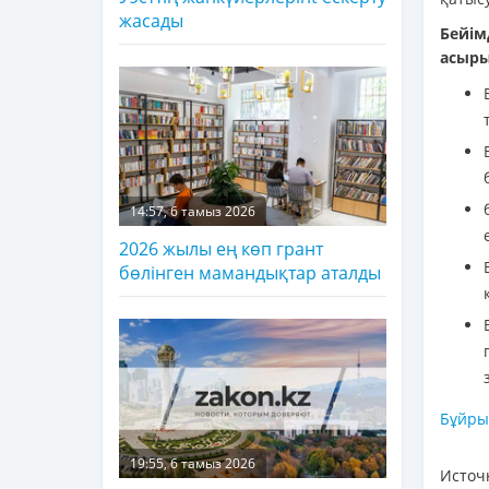
жасады
Бейім
асыры
14:57, 6 тамыз 2026
2026 жылы ең көп грант
бөлінген мамандықтар аталды
Бұйр
19:55, 6 тамыз 2026
Источ