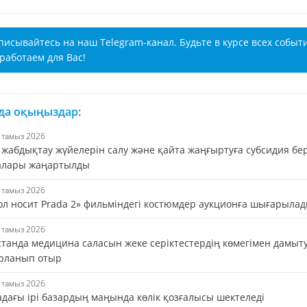
писывайтесь на наш Telegram-канал. Будьте в курсе всех событ
работаем для Вас!
 да оқыңыздар:
7 тамыз 2026
 жабдықтау жүйелерін салу және қайта жаңғыртуға субсидия бе
алары жаңартылды
7 тамыз 2026
ол носит Prada 2» фильміндегі костюмдер аукционға шығарыла
7 тамыз 2026
станда медицина саласын жеке серіктестердің көмегімен дамыт
рланып отыр
7 тамыз 2026
адағы ірі базардың маңында көлік қозғалысы шектеледі