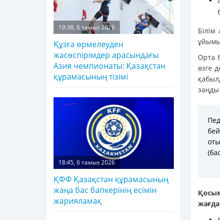
19:38, 6 тамыз 2026
Білім
ұйымы
Құзға өрмелеуден
жасөспірімдер арасындағы
Орта 
Азия чемпионаты: Қазақстан
өзге д
құрамасының тізімі
қабыл
заңды
Пед
бей
от
(ба
18:45, 6 тамыз 2026
ҚФФ Қазақстан құрамасының
жаңа бас бапкерінің есімін
Қосы
жарияламақ
жағда