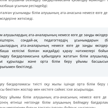
жазбаша ұсыным ресімдейді;
аталған ұсынымды білім алушының ата-анасына немесе өзге де
өкілдеріне жеткізеді.
ім алушылардың ата-аналарының немесе өзге де заңды өкілдер
ініштерін, сондай-ақ педагогтердің ұсынымдарын (бі
ушылардың ата-аналарының немесе өзге де заңды өкілдері
збаша келісімі болған жағдайда) қарау нәтижелері бойы
імдеу бағдарламасына қабылдауға жататын білім алушыла
зімі құрылады және орта білім беру ұйымы басшысы
рығымен бекітіледі.
деу бағдарламасы тиісті оқу жылы ішінде орта білім беру
сы бекіткен жоспар мен кестеге сәйкес іске асырылады.
 беру ұйымы білім алушының ата-анасының немесе өзге де
ерінің өтініші негізінде білім алушының Бейімдеу бағдарла
уын мерзімінен бұрын тоқтату туралы бұйрық шығарады.