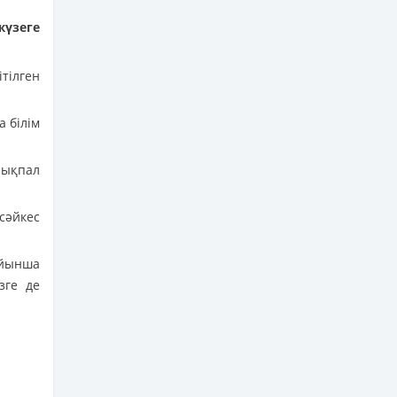
жүзеге
тілген
а білім
 ықпал
сәйкес
йынша
зге де