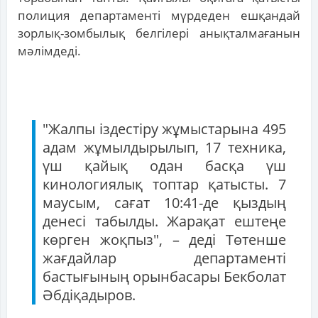
полиция департаменті мүрдеден ешқандай
зорлық-зомбылық белгілері анықталмағанын
мәлімдеді.
"Жалпы іздестіру жұмыстарына 495
адам жұмылдырылып, 17 техника,
үш қайық одан басқа үш
кинологиялық топтар қатысты. 7
маусым, сағат 10:41-де қыздың
денесі табылды. Жарақат ештеңе
көрген жоқпыз", – деді Төтенше
жағдайлар департаменті
бастығының орынбасары Бекболат
Әбдіқадыров.