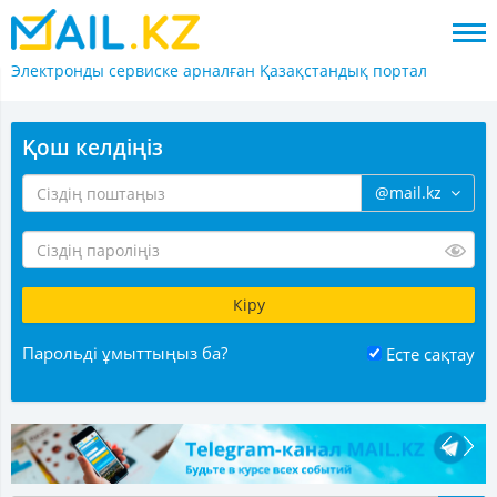
Электронды сервиске арналған
Қазақстандық портал
Қош келдіңіз
@mail.kz
Парольді ұмыттыңыз ба?
Есте сақтау