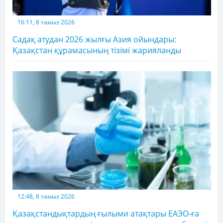
16:11, 8 тамыз 2026
Садақ атудан 2026 жылғы Азия ойындары:
Қазақстан құрамасының тізімі жарияланды
12:48, 8 тамыз 2026
Қазақстандықтардың ғылыми атақтары ЕАЭО-ға