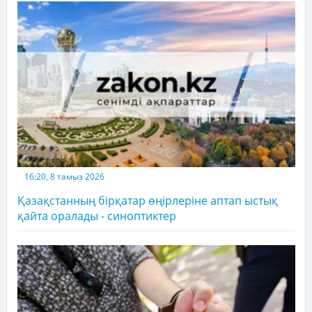
16:20, 8 тамыз 2026
Қазақстанның бірқатар өңірлеріне аптап ыстық
қайта оралады - синоптиктер