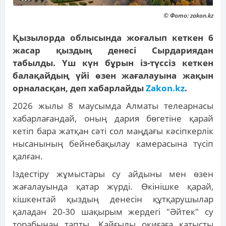
© Фото: zakon.kz
Қызылорда облысында жоғалып кеткен 6
жасар қыздың денесі Сырдариядан
табылды. Үш күн бұрын із-түссіз кеткен
балақайдың үйі өзен жағалауына жақын
орналасқан, деп хабарлайды
Zakon.kz
.
2026 жылы 8 маусымда Алматы телеарнасы
хабарлағандай, оның дария бөгетіне қарай
кетіп бара жатқан сәті сол маңдағы кәсіпкерлік
нысанының бейнебақылау камерасына түсіп
қалған.
Іздестіру жұмыстары су айдыны мен өзен
жағалауында қатар жүрді. Өкінішке қарай,
кішкентай қыздың денесін құтқарушылар
қаладан 20-30 шақырым жердегі "Әйтек" су
торабынан тапты. Қайғылы оқиғаға қатысты