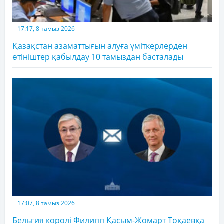
17:17, 8 тамыз 2026
Қазақстан азаматтығын алуға үміткерлерден
өтініштер қабылдау 10 тамыздан басталады
17:07, 8 тамыз 2026
Бельгия королі Филипп Қасым-Жомарт Тоқаевқа