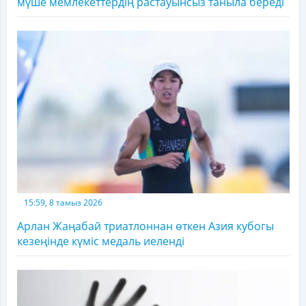
мүше мемлекеттердің растауынсыз таныла береді
15:59, 8 тамыз 2026
Арлан Жаңабай триатлоннан өткен Азия кубогы
кезеңінде күміс медаль иеленді