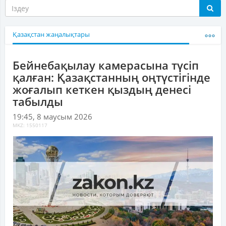
Қазақстан жаңалықтары
Бейнебақылау камерасына түсіп
қалған: Қазақстанның оңтүстігінде
жоғалып кеткен қыздың денесі
табылды
19:45, 8 маусым 2026
MKZ: 1550117