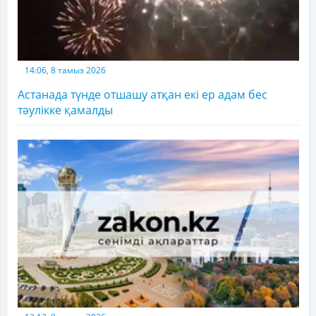
14:06, 8 тамыз 2026
Астанада түнде отшашу атқан екі ер адам бес
тәулікке қамалды