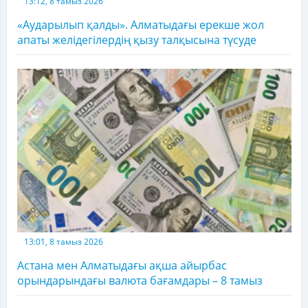
13:12, 8 тамыз 2026
«Аударылып қалды». Алматыдағы ерекше жол
апаты желідегілердің қызу талқысына түсуде
13:01, 8 тамыз 2026
Астана мен Алматыдағы ақша айырбас
орындарындағы валюта бағамдары – 8 тамыз