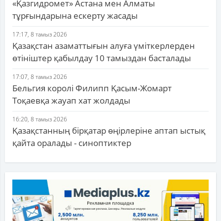
«Қазгидромет» Астана мен Алматы
тұрғындарына ескерту жасады
17:17, 8 тамыз 2026
Қазақстан азаматтығын алуға үміткерлерден
өтініштер қабылдау 10 тамыздан басталады
17:07, 8 тамыз 2026
Бельгия королі Филипп Қасым-Жомарт
Тоқаевқа жауап хат жолдады
16:20, 8 тамыз 2026
Қазақстанның бірқатар өңірлеріне аптап ыстық
қайта оралады - синоптиктер