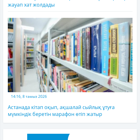
жауап хат жолдады
14:16, 8 тамыз 2026
Астанада кітап оқып, ақшалай сыйлық ұтуға
мүмкіндік беретін марафон өтіп жатыр