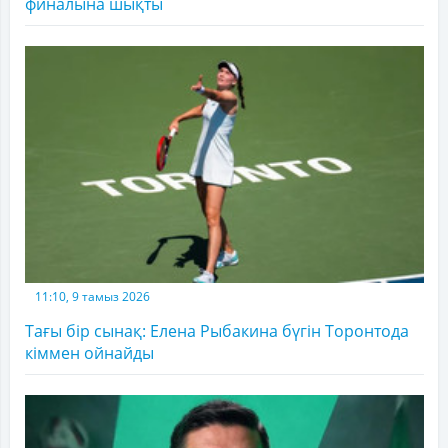
финалына шықты
11:10, 9 тамыз 2026
Тағы бір сынақ: Елена Рыбакина бүгін Торонтода
кіммен ойнайды