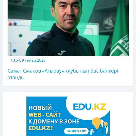
10:54, 9 тамыз 2026
Самат Смақов «Атырау» клубының бас бапкері
атанды