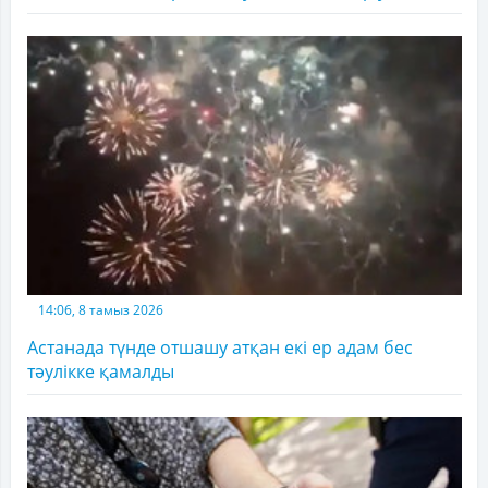
14:06, 8 тамыз 2026
Астанада түнде отшашу атқан екі ер адам бес
тәулікке қамалды