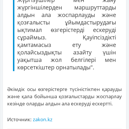
жүргіншілерден маршруттарды
алдын ала жоспарлауды және
қозғалысты ұйымдастырудағы
ықтимал өзгерістерді ескеруді
сұраймыз. Қауіпсіздікті
қамтамасыз ету және
қолайсыздықты азайту үшін
уақытша жол белгілері мен
көрсеткіштер орнатылады".
Әкімдік осы өзгерістерге түсіністікпен қарауды
және қала бойынша қозғалыстарды жоспарлау
кезінде оларды алдын ала ескеруді ескертті.
Источник:
zakon.kz