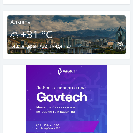
Алматы
+31 °C
Кешке қарай +32, Түнде +27