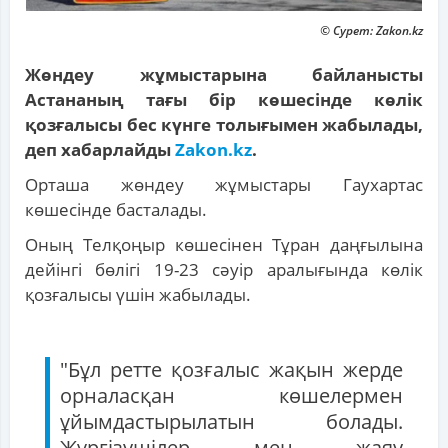
© Сурет: Zakon.kz
Жөндеу жұмыстарына байланысты
Астананың тағы бір көшесінде көлік
қозғалысы бес күнге толығымен жабылады,
деп хабарлайды
Zakon.kz
.
Орташа жөндеу жұмыстары Гаухартас
көшесінде басталады.
Оның Телқоңыр көшесінен Тұран даңғылына
дейінгі бөлігі 19-23 сәуір аралығында көлік
қозғалысы үшін жабылады.
"Бұл ретте қозғалыс жақын жерде
орналасқан көшелермен
ұйымдастырылатын болады.
Жүргізушілер мен жаяу