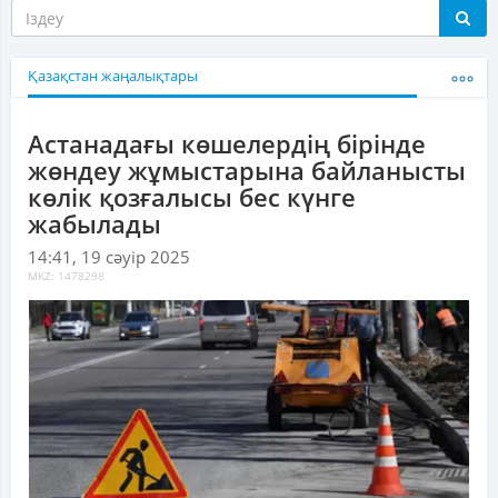
Қазақстан жаңалықтары
Астанадағы көшелердің бірінде
жөндеу жұмыстарына байланысты
көлік қозғалысы бес күнге
жабылады
14:41, 19 сәуір 2025
MKZ: 1478298