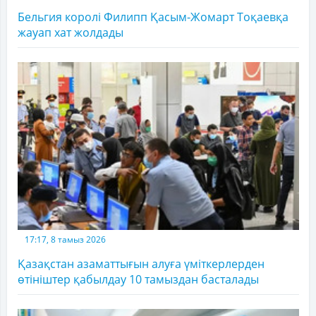
Бельгия королі Филипп Қасым-Жомарт Тоқаевқа
жауап хат жолдады
17:17, 8 тамыз 2026
Қазақстан азаматтығын алуға үміткерлерден
өтініштер қабылдау 10 тамыздан басталады