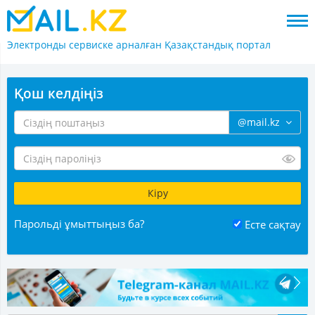
Электронды сервиске арналған
Қазақстандық портал
Қош келдіңіз
@mail.kz
Парольді ұмыттыңыз ба?
Есте сақтау