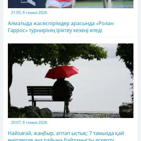
21:05, 6 тамыз 2026
Алматыда жасөспірімдер арасында «Ролан
Гаррос» турнирінің іріктеу кезеңі өтеді
20:07, 6 тамыз 2026
Найзағай, жаңбыр, аптап ыстық: 7 тамызда қай
өңірлерде ауа райына байланысты ескерту