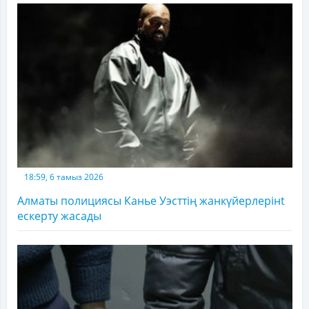
18:59, 6 тамыз 2026
Алматы полициясы Канье Уэсттің жанкүйерлерінt
ескерту жасады