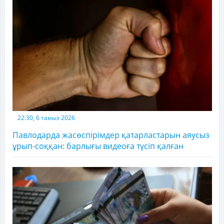
22:30, 6 тамыз 2026
Павлодарда жасөспірімдер қатарластарын аяусыз
ұрып-соққан: барлығы видеоға түсіп қалған