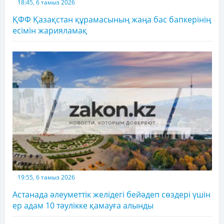
18:45, 6 тамыз 2026
ҚФФ Қазақстан құрамасының жаңа бас бапкерінің
есімін жарияламақ
19:55, 6 тамыз 2026
Астанада әлеуметтік желідегі бейәдеп сөздері үшін
ер адам 10 тәулікке қамауға алынды