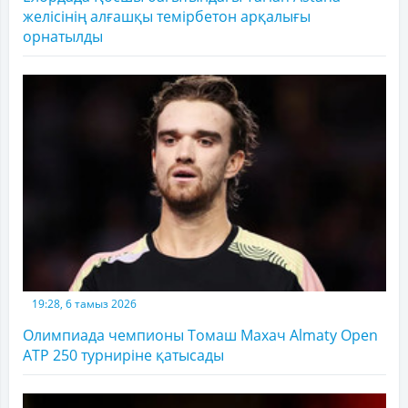
желісінің алғашқы темірбетон арқалығы
орнатылды
19:28, 6 тамыз 2026
Олимпиада чемпионы Томаш Махач Almaty Open
ATP 250 турниріне қатысады