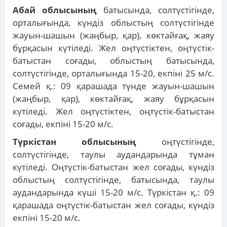
Абай облысының
батысында, солтүстігінде,
орталығында, күндіз облыстың солтүстігінде
жауын-шашын (жаңбыр, қар), көктайғақ, жаяу
бұрқасын күтіледі. Жел оңтүстіктен, оңтүстік-
батыстан соғады, облыстың батысында,
солтүстігінде, орталығында 15-20, екпіні 25 м/с.
Семей қ.: 09 қарашада түнде жауын-шашын
(жаңбыр, қар), көктайғақ, жаяу бұрқасын
күтіледі. Жел оңтүстіктен, оңтүстік-батыстан
соғады, екпіні 15-20 м/с.
Түркістан облысының
оңтүстігінде,
солтүстігінде, таулы аудандарында тұман
күтіледі. Оңтүстік-батыстан жел соғады, күндіз
облыстың солтүстігінде, батысында, таулы
аудандарында күші 15-20 м/с. Түркістан қ.: 09
қарашада оңтүстік-батыстан жел соғады, күндіз
екпіні 15-20 м/с.