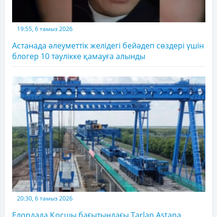
19:55, 6 тамыз 2026
Астанада әлеуметтік желідегі бейәдеп сөздері үшін
блогер 10 тәулікке қамауға алынды
20:30, 6 тамыз 2026
Елордада Қосшы бағытындағы Tarlan Astana