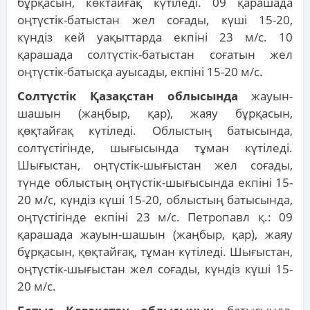
бұрқасын, көктайғақ күтіледі. 09 қарашада
оңтүстік-батыстан жел соғады, күші 15-20,
күндіз кей уақыттарда екпіні 23 м/с. 10
қарашада солтүстік-батыстан соғатын жел
оңтүстік-батысқа ауысады, екпіні 15-20 м/с.
Солтүстік Қазақстан облысында
жауын-
шашын (жаңбыр, қар), жаяу бұрқасын,
қөқтайғақ күтіледі. Облыстың батысында,
солтүстігінде, шығысында тұман күтіледі.
Шығыстан, оңтүстік-шығыстан жел соғады,
түнде облыстың оңтүстік-шығысында екпіні 15-
20 м/с, күндіз күші 15-20, облыстың батысында,
оңтүстігінде екпіні 23 м/с. Петропавл қ.: 09
қарашада жауын-шашын (жаңбыр, қар), жаяу
бұрқасын, қөқтайғақ, тұман күтіледі. Шығыстан,
оңтүстік-шығыстан жел соғады, күндіз күші 15-
20 м/с.