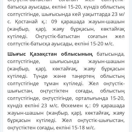
батысқа ауысады, екпіні 15-20, күндіз облыстың
солтүстігінде, шығысында кей уақыттарда 23 м/
с. Қостанай қ.: 09 қарашада жауын-шашын
(жаңбыр, қар), жаяу бұрқасын, көктайғақ
күтіледі. Оңтүстік-батыстан соғатын жел
солтүстік-батысқа ауысады, екпіні 15-20 м/с.
Шығыс Қазақстан облысының
батысында,
солтүстігінде, шығысында жауын-шашын
(жаңбыр, қар), көктайғақ, жаяу бұрқасын
күтіледі. Түнде және таңертең облыстың
солтүстігінде тұман күтіледі. Жел оңтүстік-
шығыстан, оңтүстіктен соғады, облыстың
солтүстігінде, оңтүстігінде, орталығында 15-20,
күндіз екпіні 23 м/с. Өскемен қ.: 09 қарашада
жауын-шашын (жаңбыр, қар), көктайғақ, жаяу
бұрқасын күтіледі. Жел оңтүстік-шығыстан,
оңтүстіктен соғады, екпіні 15-18 м/с.