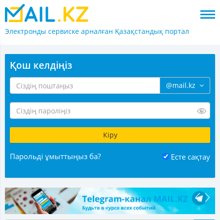
Электронды сервиске арналған
Қазақстандық портал
Қош келдіңіз
@mail.kz
Парольді ұмыттыңыз ба?
Есте сақтау