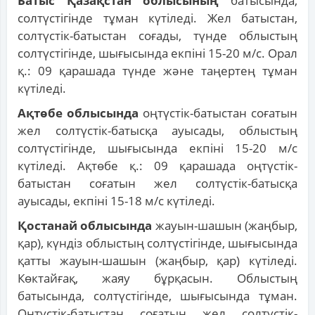
Батыс Қазақстан облысының
батысында,
солтүстігінде тұман күтіледі. Жел батыстан,
солтүстік-батыстан соғады, түнде облыстың
солтүстігінде, шығысында екпіні 15-20 м/с. Орал
қ.: 09 қарашада түнде және таңертең тұман
күтіледі.
Ақтөбе облысында
оңтүстік-батыстан соғатын
жел солтүстік-батысқа ауысады, облыстың
солтүстігінде, шығысында екпіні 15-20 м/с
күтіледі. Ақтөбе қ.: 09 қарашада оңтүстік-
батыстан соғатын жел солтүстік-батысқа
ауысады, екпіні 15-18 м/с күтіледі.
Қостанай облысында
жауын-шашын (жаңбыр,
қар), күндіз облыстың солтүстігінде, шығысында
қатты жауын-шашын (жаңбыр, қар) күтіледі.
Көктайғақ, жаяу бұрқасын. Облыстың
батысында, солтүстігінде, шығысында тұман.
Оңтүстік-батыстан соғатын жел солтүстік-