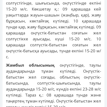
солтүстігінде, шығысында, оңтүстігінде екпіні
15-20 м/с. Көкшетау қ.: 09 қарашада кей
уақыттарда жауын-шашын (жаңбыр, қар), жаяу
бұрқасын, көктайғақ күтіледі. 10 қарашада
түнде қар, жаяу бұрқасын, көктайғақ күтіледі. 09
қарашада оңтүстік-батыстан соғатын жел
солтүстікке ауысады, күші 15-20 м/с. 10
қарашада солтүстік-батыстан соғатын жел
оңтүстік-батысқа ауысады, түнде екпіні 15-20 м/
с.
Жамбыл облысының
оңтүстігінде, таулы
аудандарында тұман күтіледі. Оңтүстік-
батыстан жел соғады, облыстың оңтүстік-
батысында, солтүстік-шығысында, таулы
аудандарында 15-20 м/с, күндіз екпіні 23-28 м/с
күтіледі. Тараз қ.: 08 қарашада түнде және
таңертең тұман күтіледі. Оңтүстік-батыстан жел
соғады, күндіз екпіні 15-20 м/с.