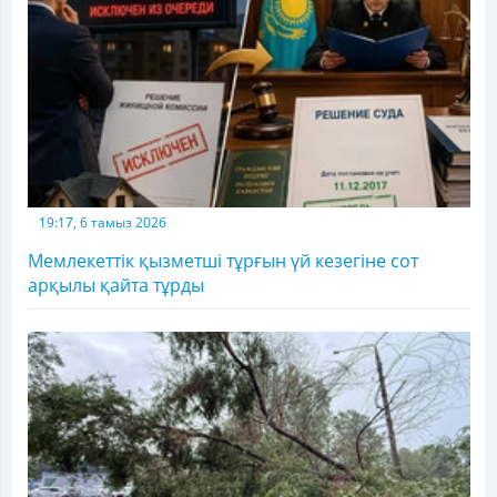
19:17, 6 тамыз 2026
Мемлекеттік қызметші тұрғын үй кезегіне сот
арқылы қайта тұрды