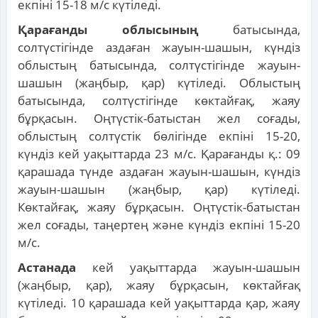
екпіні 15-18 м/с күтіледі.
Қарағанды облысының
батысында,
солтүстігінде аздаған жауын-шашын, күндіз
облыстың батысында, солтүстігінде жауын-
шашын (жаңбыр, қар) күтіледі. Облыстың
батысында, солтүстігінде көктайғақ, жаяу
бұрқасын. Оңтүстік-батыстан жел соғады,
облыстың солтүстік бөлігінде екпіні 15-20,
күндіз кей уақыттарда 23 м/с. Қарағанды қ.: 09
қарашада түнде аздаған жауын-шашын, күндіз
жауын-шашын (жаңбыр, қар) күтіледі.
Көктайғақ, жаяу бұрқасын. Оңтүстік-батыстан
жел соғады, таңертең және күндіз екпіні 15-20
м/с.
Астанада
кей уақыттарда жауын-шашын
(жаңбыр, қар), жаяу бұрқасын, көктайғақ
күтіледі. 10 қарашада кей уақыттарда қар, жаяу