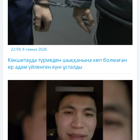
22:59, 6 тамыз 2026
Көкшетауда түрмеден шыққанына көп болмаған
ер адам үйленген күні ұсталды