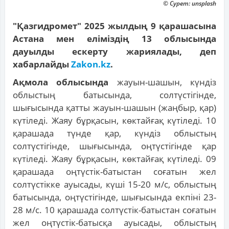
© Сурет: unsplash
"Қазгидромет" 2025 жылдың 9 қарашасына
Астана мен еліміздің 13 облысында
дауылды ескерту жариялады, деп
хабарлайды
Zakon.kz
.
Ақмола облысында
жауын-шашын, күндіз
облыстың батысында, солтүстігінде,
шығысында қатты жауын-шашын (жаңбыр, қар)
күтіледі. Жаяу бұрқасын, көктайғақ күтіледі. 10
қарашада түнде қар, күндіз облыстың
солтүстігінде, шығысында, оңтүстігінде қар
күтіледі. Жаяу бұрқасын, көктайғақ күтіледі. 09
қарашада оңтүстік-батыстан соғатын жел
солтүстікке ауысады, күші 15-20 м/с, облыстың
батысында, оңтүстігінде, шығысында екпіні 23-
28 м/с. 10 қарашада солтүстік-батыстан соғатын
жел оңтүстік-батысқа ауысады, облыстың