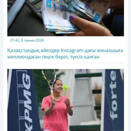
21:42, 6 тамыз 2026
Қазақстандық әйелдер Instagram-дағы жиһазшыға
миллиондаған теңге беріп, түксіз қалған