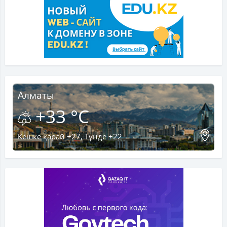
Алматы
+33 °C
Кешке қарай +27, Түнде +22