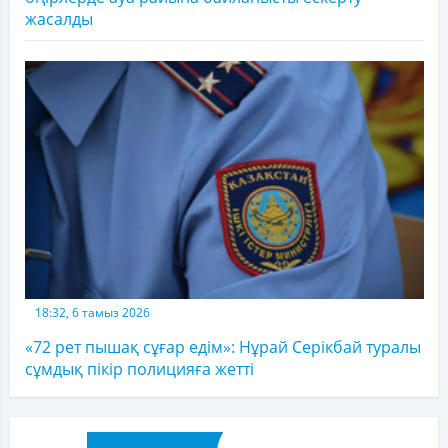
жасалды
18:32, 6 тамыз 2026
«72 рет пышақ сұғар едім»: Нұрай Серікбай туралы
сұмдық пікір полицияға жетті