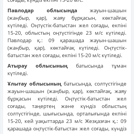
Павлодар облысында
жауын-шашын
(жаңбыр, қар), жаяу бұрқасын, көктайғақ
күтіледі. Оңтүстік-батыстан жел соғады, екпіні
15-20, облыстың оңтүстігінде 23 м/с күтіледі.
Павлодар қ.: 09 қарашада жауын-шашын
(жаңбыр, қар), көктайғақ күтіледі. Оңтүстік-
батыстан жел соғады, екпіні 15-20 м/с күтіледі.
Атырау облысының
батысында тұман
күтіледі.
Ұлытау облысының
батысында, солтүстігінде
жауын-шашын (жаңбыр, қар), көктайғақ, жаяу
бұрқасын күтіледі. Оңтүстік-батыстан жел
соғады, таңертең және күндіз облыстың
солтүстігінде, шығысында, орталығында екпіні
15-20, кей уақыттарда 23 м/с Жезқазған қ.: 09
қарашада оңтүстік-батыстан жел соғады, күндіз