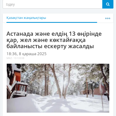
Қазақстан жаңалықтары
Астанада және елдің 13 өңірінде
қар, жел және көктайғаққа
байланысты ескерту жасалды
18:36, 8 қараша 2025
MKZ: 1513338