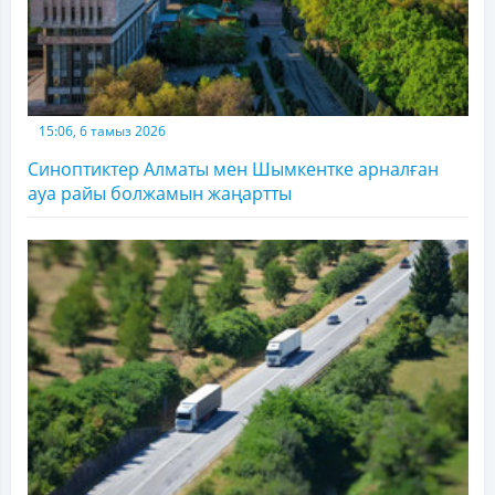
15:06, 6 тамыз 2026
Синоптиктер Алматы мен Шымкентке арналған
ауа райы болжамын жаңартты