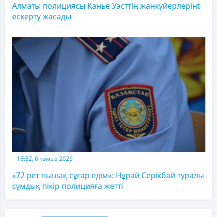
Алматы полициясы Канье Уэсттің жанкүйерлерінt
ескерту жасады
18:32, 6 тамыз 2026
«72 рет пышақ сұғар едім»: Нұрай Серікбай туралы
сұмдық пікір полицияға жетті