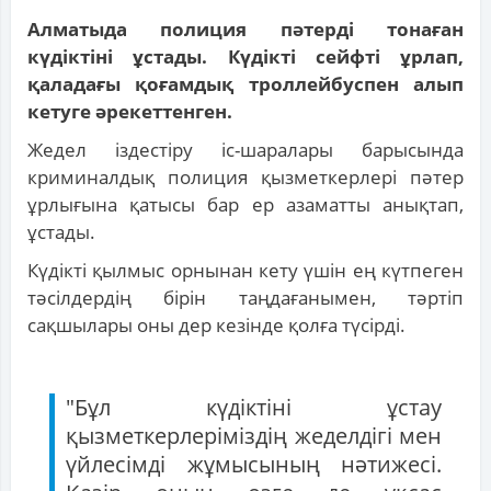
Алматыда полиция пәтерді тонаған
күдіктіні ұстады. Күдікті сейфті ұрлап,
қаладағы қоғамдық троллейбуспен алып
кетуге әрекеттенген.
Жедел іздестіру іс-шаралары барысында
криминалдық полиция қызметкерлері пәтер
ұрлығына қатысы бар ер азаматты анықтап,
ұстады.
Күдікті қылмыс орнынан кету үшін ең күтпеген
тәсілдердің бірін таңдағанымен, тәртіп
сақшылары оны дер кезінде қолға түсірді.
"Бұл күдіктіні ұстау
қызметкерлеріміздің жеделдігі мен
үйлесімді жұмысының нәтижесі.