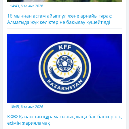
14:43, 6 тамыз 2026
16 мыңнан астам айыппұл және арнайы тұрақ:
Алматыда жүк көліктеріне бақылау күшейтілді
18:45, 6 тамыз 2026
ҚФФ Қазақстан құрамасының жаңа бас бапкерінің
есімін жарияламақ