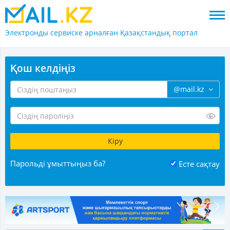
Электронды сервиске арналған
Қазақстандық портал
Қош келдіңіз
@mail.kz
Парольді ұмыттыңыз ба?
Есте сақтау