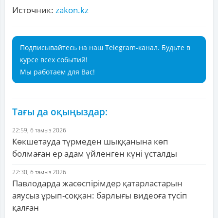
Источник:
zakon.kz
Подписывайтесь на наш Telegram-канал. Будьте в
курсе всех событий!
Мы работаем для Вас!
Тағы да оқыңыздар:
22:59, 6 тамыз 2026
Көкшетауда түрмеден шыққанына көп
болмаған ер адам үйленген күні ұсталды
22:30, 6 тамыз 2026
Павлодарда жасөспірімдер қатарластарын
аяусыз ұрып-соққан: барлығы видеоға түсіп
қалған