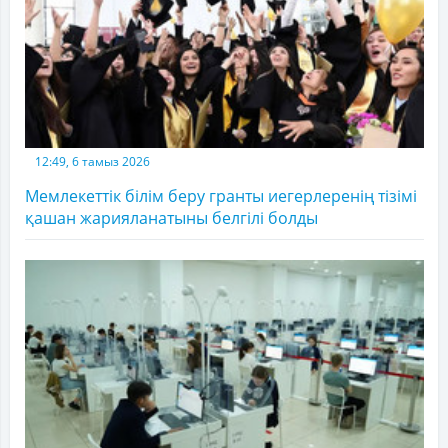
12:49, 6 тамыз 2026
Мемлекеттік білім беру гранты иегерлеренің тізімі
қашан жарияланатыны белгілі болды