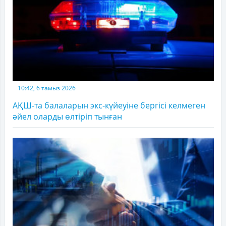
10:42, 6 тамыз 2026
АҚШ-та балаларын экс-күйеуіне бергісі келмеген
әйел оларды өлтіріп тынған