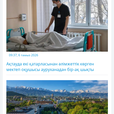
09:37, 6 тамыз 2026
Ақтауда екі қатарласынан әлімжеттік көрген
мектеп оқушысы ауруханадан бір-ақ шықты