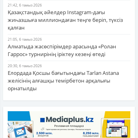
21:42, 6 тамыз 2026
Қазақстандық әйелдер Instagram-дағы
жиһазшыға миллиондаған теңге беріп, түксіз
қалған
21:05, 6 тамыз 2026
Алматыда жасөспірімдер арасында «Ролан
Гаррос» турнирінің іріктеу кезеңі өтеді
20:30, 6 тамыз 2026
Елордада Қосшы бағытындағы Tarlan Astana
желісінің алғашқы темірбетон арқалығы
орнатылды