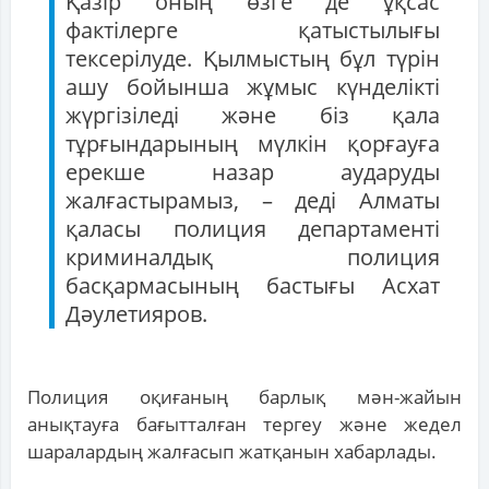
Қазір оның өзге де ұқсас
фактілерге қатыстылығы
тексерілуде. Қылмыстың бұл түрін
ашу бойынша жұмыс күнделікті
жүргізіледі және біз қала
тұрғындарының мүлкін қорғауға
ерекше назар аударуды
жалғастырамыз, – деді Алматы
қаласы полиция департаменті
криминалдық полиция
басқармасының бастығы Асхат
Дәулетияров.
Полиция оқиғаның барлық мән-жайын
анықтауға бағытталған тергеу және жедел
шаралардың жалғасып жатқанын хабарлады.