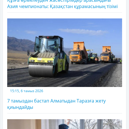
Азия чемпионаты: Қазақстан құрамасының тізімі
15:15, 6 тамыз 2026
7 тамыздан бастап Алматыдан Таразға жету
қиындайды