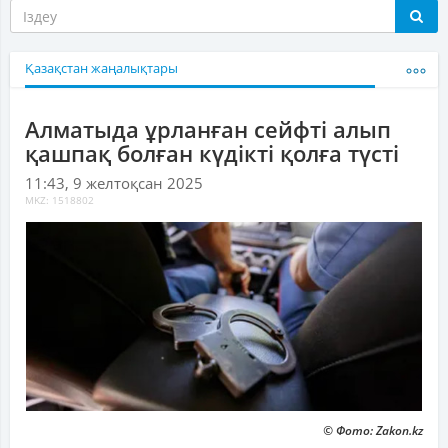
Қазақстан жаңалықтары
Алматыда ұрланған сейфті алып
қашпақ болған күдікті қолға түсті
11:43, 9 желтоқсан 2025
MKZ: 1518802
© Фото: Zakon.kz