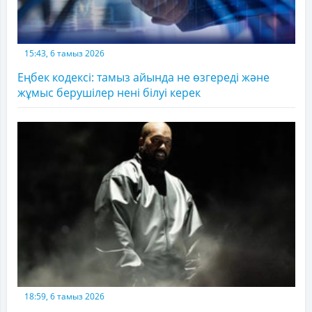
15:43, 6 тамыз 2026
Еңбек кодексі: тамыз айында не өзгереді және
жұмыс берушілер нені білуі керек
18:59, 6 тамыз 2026