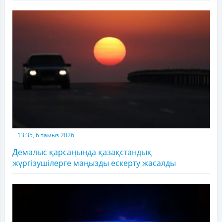
13:35, 6 тамыз 2026
Демалыс қарсаңында қазақстандық
жүргізушілерге маңызды ескерту жасалды