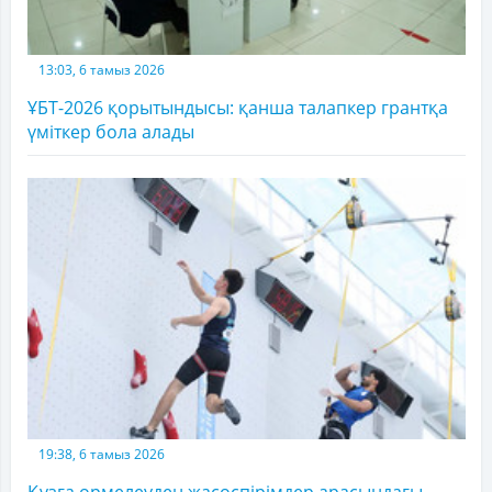
13:03, 6 тамыз 2026
ҰБТ-2026 қорытындысы: қанша талапкер грантқа
үміткер бола алады
19:38, 6 тамыз 2026
Құзға өрмелеуден жасөспірімдер арасындағы