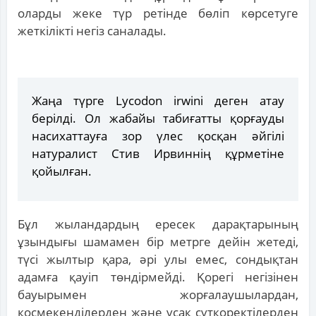
оларды жеке түр ретінде бөліп көрсетуге
жеткілікті негіз саналады.
Жаңа түрге Lycodon irwini деген атау
берілді. Ол жабайы табиғатты қорғауды
насихаттауға зор үлес қосқан әйгілі
натуралист Стив Ирвиннің құрметіне
қойылған.
Бұл жыландардың ересек дарақтарының
ұзындығы шамамен бір метрге дейін жетеді,
түсі жылтыр қара, әрі улы емес, сондықтан
адамға қауіп төндірмейді. Қорегі негізінен
бауырымен жорғалаушылардан,
қосмекенділерден және ұсақ сүтқоректілерден