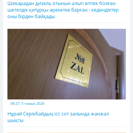
Шекарадан дизель отынын алып өтпек болған
шетелдік қитұрқы әрекетке барған - кедендіктер
оны бірден байқады
09:27, 5 тамыз 2026
Нұрай Серікбайдың ісі: сот залында жанжал
шықты