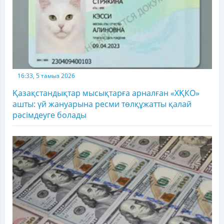
16:33, 5 тамыз 2026
Қазақстандықтар мысықтарға арналған «ХҚКО»
ашты: үй жануарына ресми төлқұжатты қалай
рәсімдеуге болады