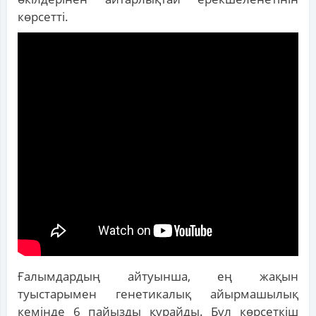
көрсетті.
Ғалымдардың айтуынша, ең жақын
туыстарымен генетикалық айырмашылық
кемінде 6 пайызды құрайды. Бұл көрсеткіш