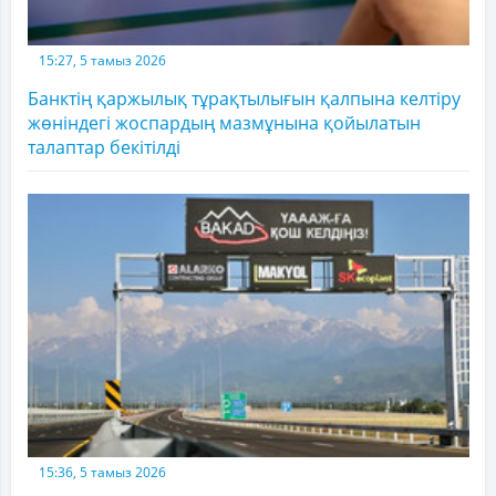
15:27, 5 тамыз 2026
Банктің қаржылық тұрақтылығын қалпына келтіру
жөніндегі жоспардың мазмұнына қойылатын
талаптар бекітілді
15:36, 5 тамыз 2026