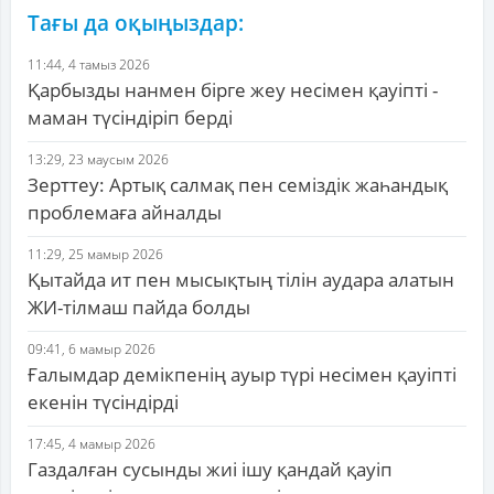
Тағы да оқыңыздар:
11:44, 4 тамыз 2026
Қарбызды нанмен бірге жеу несімен қауіпті -
маман түсіндіріп берді
13:29, 23 маусым 2026
Зерттеу: Артық салмақ пен семіздік жаһандық
проблемаға айналды
11:29, 25 мамыр 2026
Қытайда ит пен мысықтың тілін аудара алатын
ЖИ-тілмаш пайда болды
09:41, 6 мамыр 2026
Ғалымдар демікпенің ауыр түрі несімен қауіпті
екенін түсіндірді
17:45, 4 мамыр 2026
Газдалған сусынды жиі ішу қандай қауіп