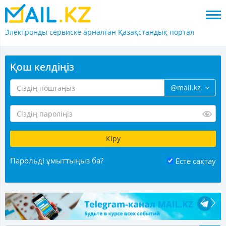
Электронды сервиске арналған
Қазақстандық портал
Қош келдіңіз
@mail.kz
Парольді ұмыттыңыз ба?
Есте сақтау