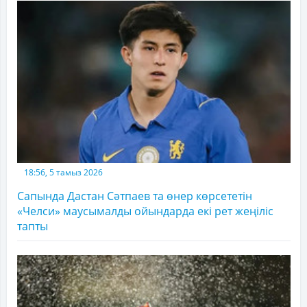
18:56, 5 тамыз 2026
Сапында Дастан Сәтпаев та өнер көрсететін
«Челси» маусымалды ойындарда екі рет жеңіліс
тапты