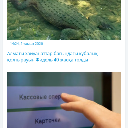
14:24, 5 тамыз 2026
Алматы хайуанаттар бағындағы кубалық
қолтырауын Фидель 40 жасқа толды