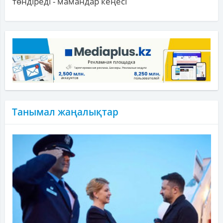
төндіреді - мамандар кеңесі
Танымал жаңалықтар