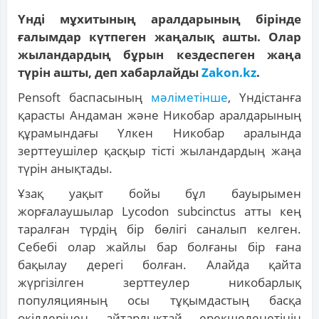
Үнді мұхитының аралдарының бірінде
ғалымдар күтпеген жаңалық ашты. Олар
жыландардың бұрын кездеспеген жаңа
түрін ашты, деп хабарлайды
Zakon.kz
.
Pensoft баспасының
мәліметінше
, Үндістанға
қарасты Андаман және Никобар аралдарының
құрамындағы Үлкен Никобар аралында
зерттеушілер қасқыр тісті жыландардың жаңа
түрін анықтады.
Ұзақ уақыт бойы бұл бауырымен
жорғалаушылар Lycodon subcinctus атты кең
таралған түрдің бір бөлігі саналып келген.
Себебі олар жайлы бар болғаны бір ғана
бақылау дерегі болған. Алайда қайта
жүргізілген зерттеулер никобарлық
популяцияның осы тұқымдастың басқа
өкілдерінен айтарлықтай ерекшеленетінін