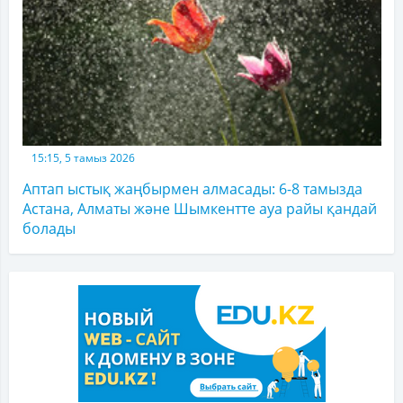
15:15, 5 тамыз 2026
Аптап ыстық жаңбырмен алмасады: 6-8 тамызда
Астана, Алматы және Шымкентте ауа райы қандай
болады