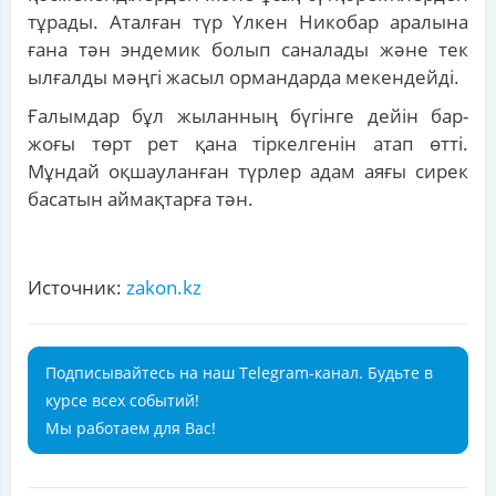
тұрады. Аталған түр Үлкен Никобар аралына
ғана тән эндемик болып саналады және тек
ылғалды мәңгі жасыл ормандарда мекендейді.
Ғалымдар бұл жыланның бүгінге дейін бар-
жоғы төрт рет қана тіркелгенін атап өтті.
Мұндай оқшауланған түрлер адам аяғы сирек
басатын аймақтарға тән.
Источник:
zakon.kz
Подписывайтесь на наш Telegram-канал. Будьте в
курсе всех событий!
Мы работаем для Вас!