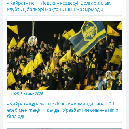
«Қайрат» пен «Левски» кездесуі: Болгариялық
клубтың бапкері мақтанышын жасырмады
11:25, 5 тамыз 2026
«Қайрат» құрамасы «Левски» командасынан 0:1
есебімен жеңіліп қалды: Уразбахтин ойынға пікір
білдірді