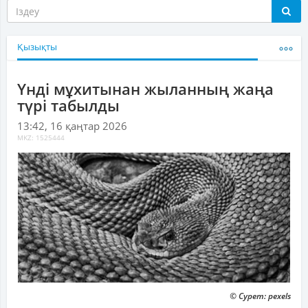
Қызықты
Үнді мұхитынан жыланның жаңа
түрі табылды
13:42, 16 қаңтар 2026
MKZ: 1525444
© Сурет: pexels