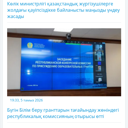
Көлік министрлігі қазақстандық жүргізушілерге
жолдағы қауіпсіздікке байланысты маңызды үндеу
жасады
19:33, 5 тамыз 2026
Бүгін Білім беру гранттарын тағайындау жөніндегі
республикалық комиссияның отырысы өтті