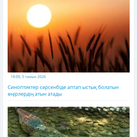
18:00, 5 тамыз 2026
Синоптиктер сәрсенбіде аптап ыстық болатын
өңірлердің атын атады