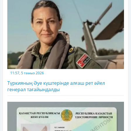
11:57, 5 тамыз 2026
Түркияның Әуе күштерінде алғаш рет әйел
генерал тағайындалды