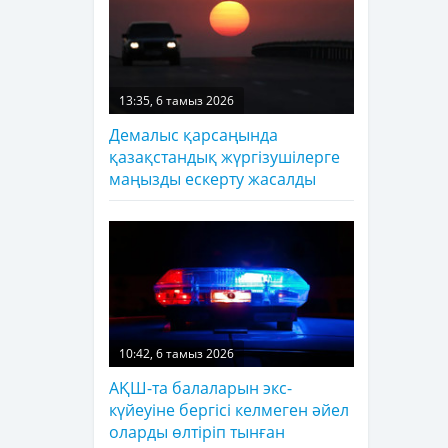
13:35, 6 тамыз 2026
Демалыс қарсаңында
қазақстандық жүргізушілерге
маңызды ескерту жасалды
10:42, 6 тамыз 2026
АҚШ-та балаларын экс-
күйеуіне бергісі келмеген әйел
оларды өлтіріп тынған