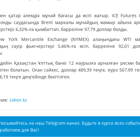
ен қатар әлемдік мұнай бағасы да өсіп жатыр. ICE Futures 
ронды саудасында Brent маркалы мұнайдың мамыр айына ар
стері 6,32%-ға қымбаттап, барреліне 97,79 доллар болды.
w York Mercantile Exchange (NYMEX) алаңындағы WTI м
дың сәуір фьючерстері 5,46%-ға өсіп, барреліне 92,01 до
ы.
 дейін Қазақстан Ұлттық банкі 12 наурызға арналған ресми б
еген болатын. Оған сәйкес, доллар 489,39 теңге, еуро 567,99 те
6,19 теңге деңгейінде бекітілген.
ник:
zakon.kz
писывайтесь на наш Telegram-канал. Будьте в курсе всех событ
работаем для Вас!