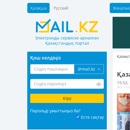
Қазақша
Русский
Жаңалық
Электронды сервиске арналған
Қазақстандық портал
Қазақс
Қош келдіңіз
@mail.kz
Қаз
15:52,
MKZ: 1535
Парольді ұмыттыңыз ба?
Есте сақтау