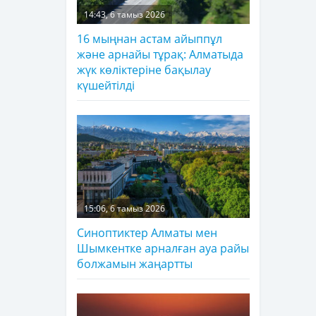
14:43, 6 тамыз 2026
16 мыңнан астам айыппұл
және арнайы тұрақ: Алматыда
жүк көліктеріне бақылау
күшейтілді
15:06, 6 тамыз 2026
Синоптиктер Алматы мен
Шымкентке арналған ауа райы
болжамын жаңартты