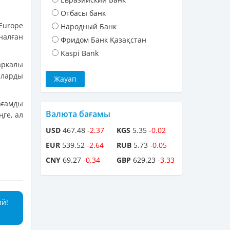
Отбасы банк
Europe
Народный Банк
налған
Фридом Банк Қазақстан
Kaspi Bank
аркалы
лларды
ағамды
Валюта бағамы
ңге, ал
USD
467.48
-2.37
KGS
5.35
-0.02
EUR
539.52
-2.64
RUB
5.73
-0.05
CNY
69.27
-0.34
GBP
629.23
-3.33
ий!