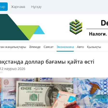
тар
Жарнама
Нұсқау
тан жаңалықтары
Әлемде
Саясат
Экономика
Авто
Қызықты
ақстанда доллар бағамы қайта өсті
 12 наурыз 2026
381