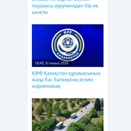
оқушысы ауруханадан бір-ақ
шықты
18:45, 6 тамыз 2026
ҚФФ Қазақстан құрамасының
жаңа бас бапкерінің есімін
жарияламақ