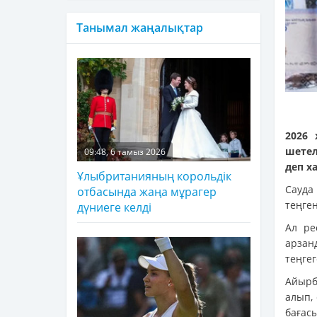
Танымал жаңалықтар
2026 
шетел
09:48, 6 тамыз 2026
деп х
Ұлыбританияның корольдік
Сауда
отбасында жаңа мұрагер
теңге
дүниеге келді
Ал ре
арзан
теңгег
Айырб
алып, 
бағасы