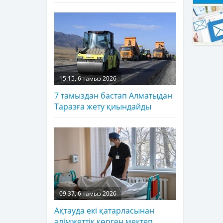
15:15, 6 тамыз 2026
7 тамыздан бастап Алматыдан
Таразға жету қиындайды
09:37, 6 тамыз 2026
Ақтауда екі қатарласынан
әлімжеттік көрген мектеп