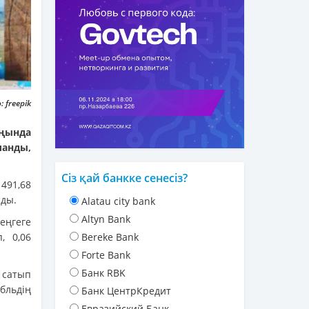
 freepik
аңында
ланды,
Сіз қай банкке сенесіз?
491,68
ады.
Alatau city bank
Altyn Bank
еңгеге
, 0,06
Bereke Bank
Forte Bank
Банк RBK
 сатып
убльдің
Банк ЦентрКредит
Евразийский Банк