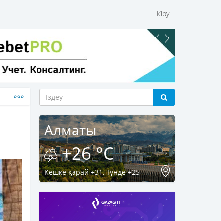
Кіру
Алматы
+26 °C
Кешке қарай +31, Түнде +25