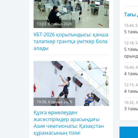
Тағы
13:03, 6 тамыз 2026
15:44, 
5 там
ҰБТ-2026 қорытындысы: қанша
талапкер грантқа үміткер бола
12:18, 
алады
5 там
орынд
15:44, 
4 там
12:15, 
4 там
19:38, 6 тамыз 2026
16:32, 
3 тамы
Құзға өрмелеуден
жасөспірімдер арасындағы
Азия чемпионаты: Қазақстан
құрамасының тізімі