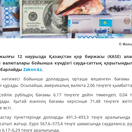
© Фото:
жылғы 12 наурызда Қазақстан қор биржасы (KASE) ал
 валюталары бойынша күндізгі сауда-саттық қорытынды
абарлайды
Zakon.kz
.
 нәтижесі бойынша доллардың орташа өлшенген бағамы 
ні құрады. Осылайша, америкалық валюта 2,06 теңгеге қымбатт
сейлік рубльдің бағамы 6,17 теңгеге дейін төмендеп, 0,04 т
дады. Қытай юанінің бағамы керісінше 71,48 теңгеге жетіп
е өсті.
астау пункттерінде долларды 491,3–493,3 теңге аралығында
сатып жатыр. Еуро 567,6–573,4 теңге шамасында саудаланса, р
 6,17–6,29 теңге аралығында.