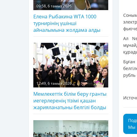
09:58, 6 тамыз 2026
Соным
Елена Рыбакина WTA 1000
элект
турнирінің үшінші
фьючер
айналымына жолдама алды
Ал Ne
мұнай
құрад
Бұған
белгіл
рубль 
12:49, 6 тамыз 2026
Мемлекеттік білім беру гранты
Источ
иегерлеренің тізімі қашан
жарияланатыны белгілі болды
Под
Мы 