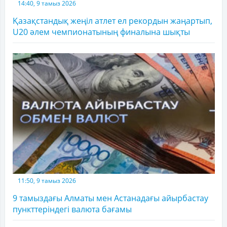
14:40, 9 тамыз 2026
Қазақстандық жеңіл атлет ел рекордын жаңартып,
U20 әлем чемпионатының финалына шықты
11:50, 9 тамыз 2026
9 тамыздағы Алматы мен Астанадағы айырбастау
пункттеріндегі валюта бағамы