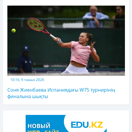
10:16, 9 тамыз 2026
Соня Жиенбаева Испаниядағы W75 турнирінің
финалына шықты