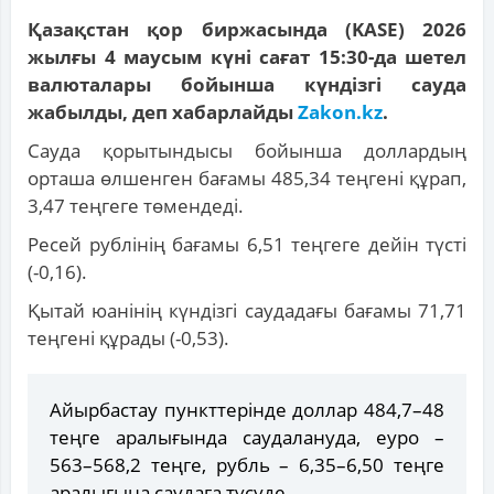
Қазақстан қор биржасында (KASE) 2026
жылғы 4 маусым күні сағат 15:30-да шетел
валюталары бойынша күндізгі сауда
жабылды, деп хабарлайды
Zakon.kz
.
Сауда қорытындысы бойынша доллардың
орташа өлшенген бағамы 485,34 теңгені құрап,
3,47 теңгеге төмендеді.
Ресей рублінің бағамы 6,51 теңгеге дейін түсті
(-0,16).
Қытай юанінің күндізгі саудадағы бағамы 71,71
теңгені құрады (-0,53).
Айырбастау пункттерінде доллар 484,7–48
теңге аралығында саудалануда, еуро –
563–568,2 теңге, рубль – 6,35–6,50 теңге
аралығына саудаға түсуде.