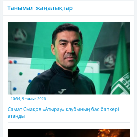
Танымал жаңалықтар
10:54, 9 тамыз 2026
Самат Смақов «Атырау» клубының бас бапкері
атанды