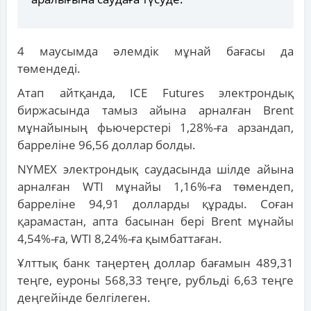
4 маусымда әлемдік мұнай бағасы да
төмендеді.
Атап айтқанда, ICE Futures электрондық
биржасында тамыз айына арналған Brent
мұнайының фьючерстері 1,28%-ға арзандап,
барреліне 96,56 доллар болды.
NYMEX электрондық саудасында шілде айына
арналған WTI мұнайы 1,16%-ға төмендеп,
барреліне 94,91 долларды құрады. Соған
қарамастан, апта басынан бері Brent мұнайы
4,54%-ға, WTI 8,24%-ға қымбаттаған.
Ұлттық банк таңертең доллар бағамын 489,31
теңге, еуроны 568,33 теңге, рубльді 6,63 теңге
деңгейінде белгілеген.