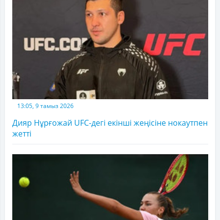
13:05, 9 тамыз 2026
Дияр Нұрғожай UFC-дегі екінші жеңісіне нокаутпен
жетті