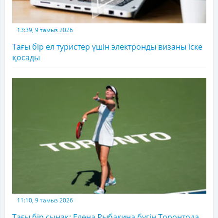
13:39, 9 тамыз 2026
Тағы бір ел туристер үшін электронды визаны іске
қосады
11:10, 9 тамыз 2026
Тағы бір сынақ: Елена Рыбакина бүгін Торонтода