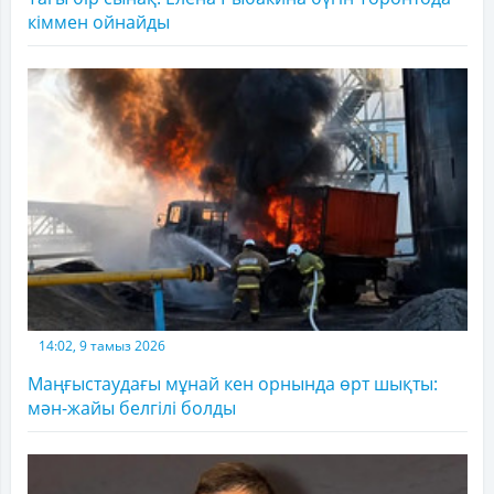
кіммен ойнайды
14:02, 9 тамыз 2026
Маңғыстаудағы мұнай кен орнында өрт шықты:
мән-жайы белгілі болды