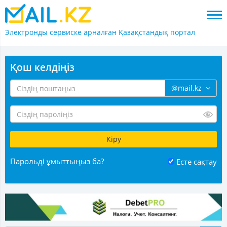
Электронды сервиске арналған
Қазақстандық портал
Қош келдіңіз
@mail.kz
Парольді ұмыттыңыз ба?
Есте сақтау