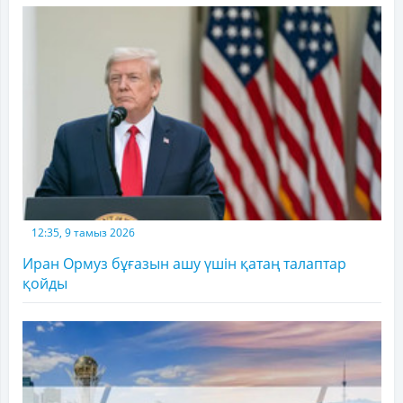
12:35, 9 тамыз 2026
Иран Ормуз бұғазын ашу үшін қатаң талаптар
қойды