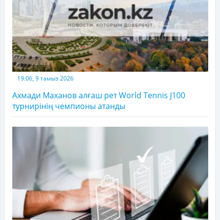
19:06, 9 тамыз 2026
Ахмади Маханов алғаш рет World Tennis J100
турнирінің чемпионы атанды