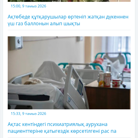
15:00, 9 тамыз 2026
Ақтөбеде құтқарушылар өртеніп жатқан дүкеннен
үш газ баллонын алып шықты
15:33, 9 тамыз 2026
Ақтас кентіндегі психиатриялық аурухана
пациенттеріне қатыгездік көрсетілгені рас па