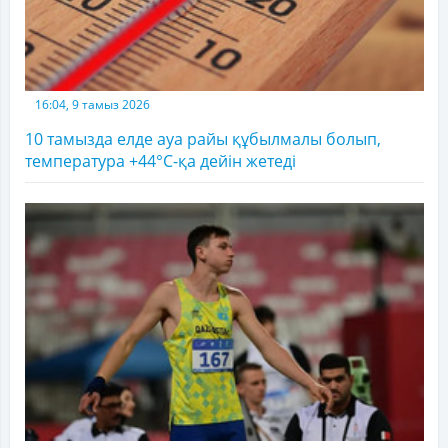
16:04, 9 тамыз 2026
10 тамызда елде ауа райы құбылмалы болып,
температура +44°C-қа дейін жетеді