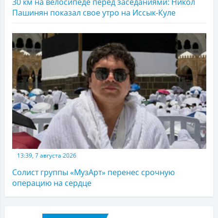
30 км на велосипеде перед заседаниями: Никол
Пашинян показал свое утро на Иссык-Куле
13:39, 7 августа 2026
Солист группы «МузАрт» перенес срочную
операцию на сердце