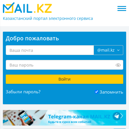
Казахстанский портал
электронного сервиса
Добро пожаловать
@mail.kz
Забыли пароль?
Запомнить