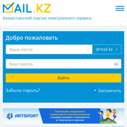
Казахстанский портал
электронного сервиса
Добро пожаловать
@mail.kz
Забыли пароль?
Запомнить