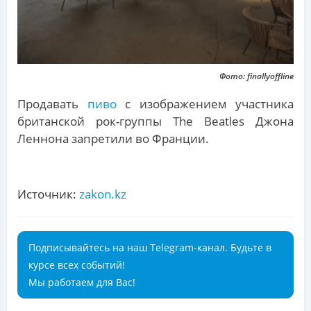
Фото: finallyoffline
Продавать
пиво
с изображением участника
британской рок-группы The Beatles Джона
Леннона запретили во Франции.
Источник:
zakon.kz
Подписывайтесь на наш Telegram-канал. Будьте в
курсе всех событий!
Мы работаем для Вас!