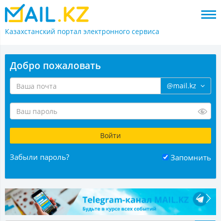
Казахстанский портал
электронного сервиса
Добро пожаловать
@mail.kz
Забыли пароль?
Запомнить