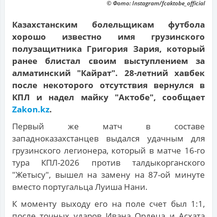
© Фото: Instagram/fcaktobe_official
Казахстанским болельщикам футбола
хорошо известно имя грузинского
полузащитника Григория Зария, который
ранее блистал своим выступлением за
алматинский "Кайрат". 28-летний хавбек
после некоторого отсутствия вернулся в
КПЛ и надел майку "Актобе", сообщает
Zakon.kz
.
Первый же матч в составе
западноказахстанцев выдался удачным для
грузинского легионера, который в матче 16-го
тура КПЛ-2026 против талдыкорганского
"Жетысу", вышел на замену на 87-ой минуте
вместо португальца Луиша Нани.
К моменту выходу его на поле счет был 1:1,
после точных ударов Ивана Ордеца и Асхата