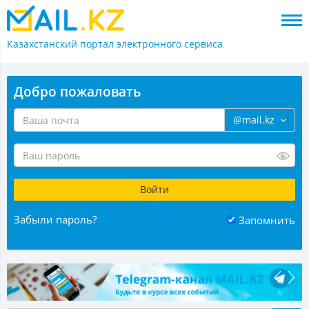
Казахстанский портал
электронного сервиса
Добро пожаловать
@mail.kz
Забыли пароль?
Запомнить