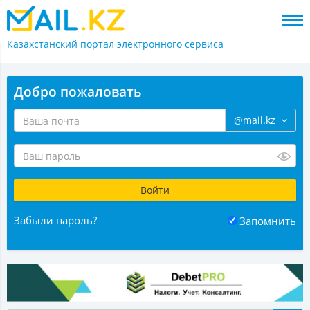
Казахстанский портал
электронного сервиса
Добро пожаловать
@mail.kz
Забыли пароль?
Запомнить