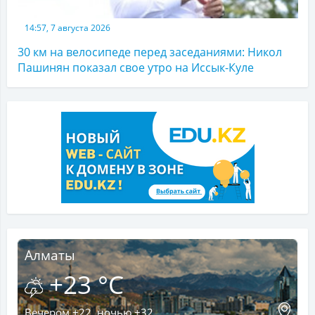
14:57, 7 августа 2026
30 км на велосипеде перед заседаниями: Никол
Пашинян показал свое утро на Иссык-Куле
Алматы
+23 °C
Вечером +22, ночью +32