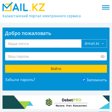
Казахстанский портал
электронного сервиса
Добро пожаловать
@mail.kz
Забыли пароль?
Запомнить