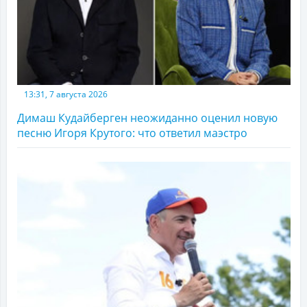
13:31, 7 августа 2026
Димаш Кудайберген неожиданно оценил новую
песню Игоря Крутого: что ответил маэстро