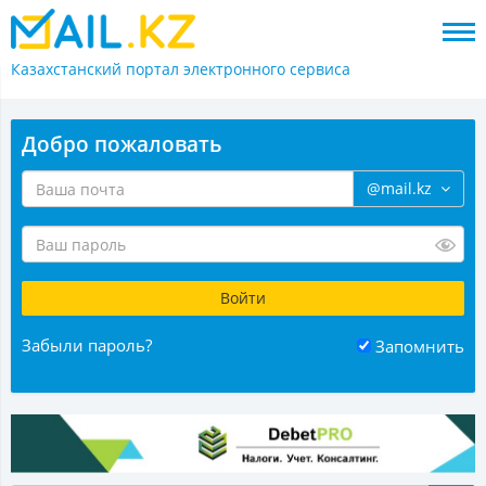
Казахстанский портал
электронного сервиса
Добро пожаловать
@mail.kz
Забыли пароль?
Запомнить