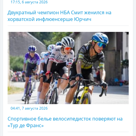
17:15, 6 августа 2026
Двукратный чемпион НБА Смит женился на
хорватской инфлюенсерше Юрчич
04:41, 7 августа 2026
Спортивное белье велосипедисток поверяют на
«Тур де Франс»