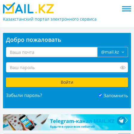
Казахстанский портал
электронного сервиса
Добро пожаловать
@mail.kz
Забыли пароль?
Запомнить