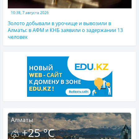
10:38, 7 августа 2026
Золото добывали в урочище и вывозили в
Алматы: в АФМ и КНБ заявили о задержании 13
человек
Алматы
+25 °C