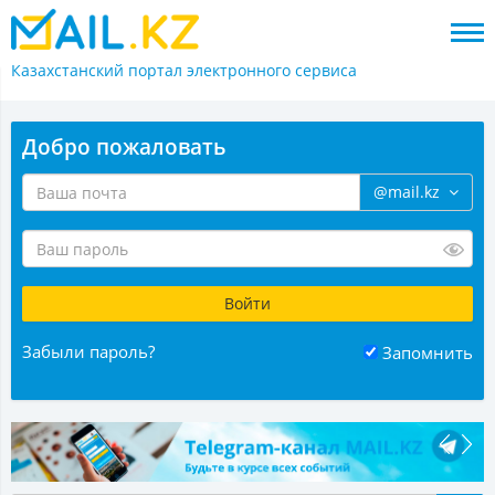
Казахстанский портал
электронного сервиса
Добро пожаловать
@mail.kz
Забыли пароль?
Запомнить