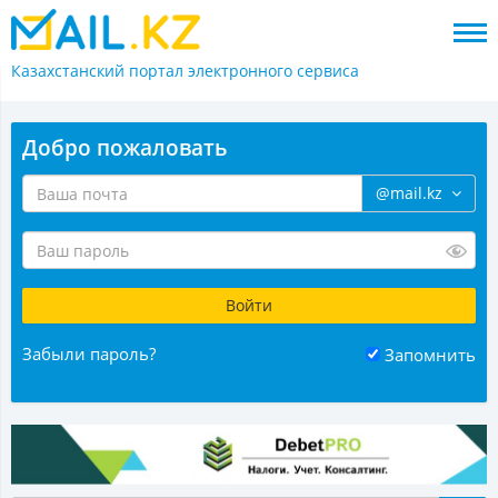
Казахстанский портал
электронного сервиса
Добро пожаловать
@mail.kz
Забыли пароль?
Запомнить