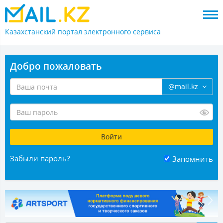
Казахстанский портал
электронного сервиса
Добро пожаловать
@mail.kz
Забыли пароль?
Запомнить