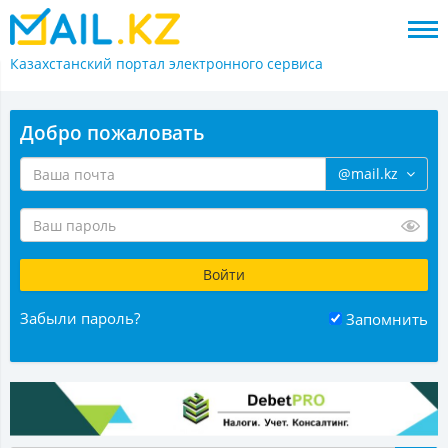
Казахстанский портал
электронного сервиса
Добро пожаловать
@mail.kz
Забыли пароль?
Запомнить