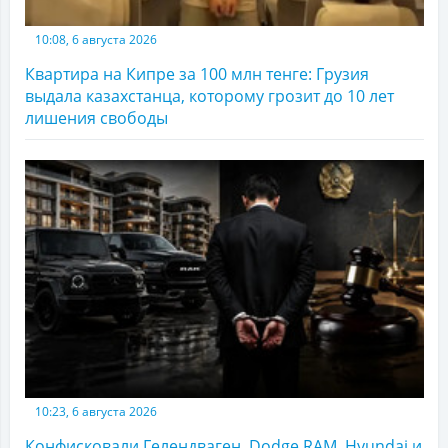
10:08, 6 августа 2026
Квартира на Кипре за 100 млн тенге: Грузия
выдала казахстанца, которому грозит до 10 лет
лишения свободы
10:23, 6 августа 2026
Конфисковали Гелендваген, Dodge RAM, Hyundai и