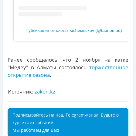
Публикация от ᴅᴀᴜʟᴇᴛ ᴀʀꜱᴛᴀᴍʙᴇᴋᴏᴠ (@taunomad)
Ранее сообщалось, что 2 ноября на катке
"Медеу" в Алматы состоялось
торжественное
открытие сезона
.
Источник:
zakon.kz
Подписывайтесь на наш Telegram-канал. Будьте в
курсе всех событий!
Мы работаем для Вас!