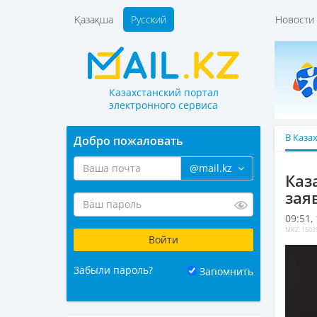
Қазақша
Русский
Новост
Казахстанский портал
электронного сервиса
В Каза
Добро пожаловать
@mail.kz
Каз
зая
09:51,
MKZ: 1503
Забыли пароль?
Запомнить