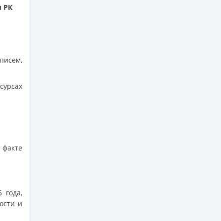
ы РК
писем,
сурсах
 факте
 года,
ости и