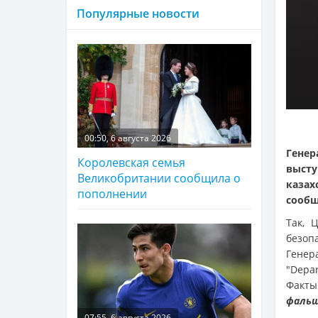
Популярные новости
00:50, 6 августа 2026
Генер
Королевская семья
выст
Великобритании сообщила о
каза
пополнении
сооб
Так, 
безоп
Генер
"Depar
Факты
фальш
07:55, 6 августа 2026