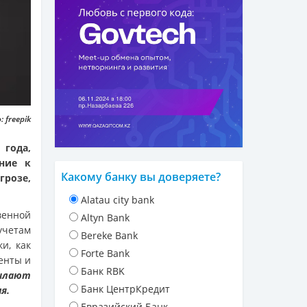
 freepik
 года,
ние к
Какому банку вы доверяете?
розе,
Alatau city bank
венной
Altyn Bank
учетам
Bereke Bank
и, как
Forte Bank
менты и
Банк RBK
ылают
Банк ЦентрКредит
я.
Евразийский Банк