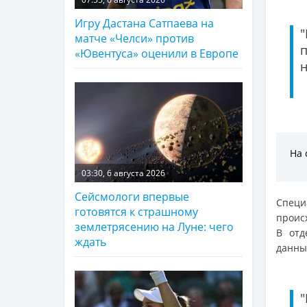
Игру Дастана Сатпаева на
матче «Челси» против
п
«Ювентуса» оценили в Европе
н
На 
03:30, 6 августа 2026
Сейсмологи впервые
Специ
готовятся к страшному
проис
землетрясению на Луне: чего
В отд
ждать
данных