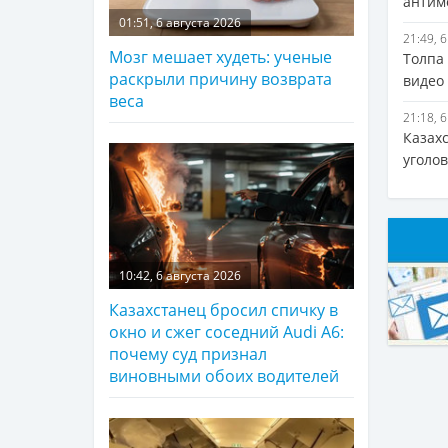
антим
01:51, 6 августа 2026
21:49, 
Мозг мешает худеть: ученые
Толпа 
раскрыли причину возврата
видео
веса
21:18, 
Казахс
уголо
10:42, 6 августа 2026
Казахстанец бросил спичку в
окно и сжег соседний Audi A6:
почему суд признал
виновными обоих водителей