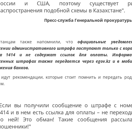
России и США, поэтому существует ри
аспространения подобной схемы в Казахстане".
Пресс-служба Генеральной прокуратур
хстанцам также напомнили, что
официальные уведомле
ении административного штрафа поступают только с кор
ра 1414 и не содержат ссылок для оплаты. Информа
енных штрафах также передается через egov.kz и в моб
жения банков.
 идут рекомендации, которые стоит помнить и передать ро
ям.
"Если вы получили сообщение о штрафе с ном
414 и в нем есть ссылка для оплаты – не переход
по ней! Это обман! Такие сообщения рассыл
мошенники!"