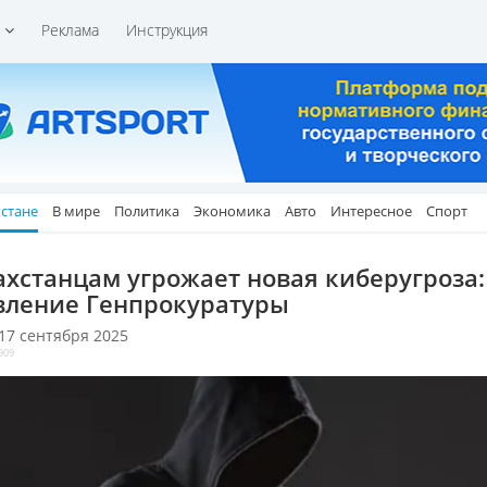
и
Реклама
Инструкция
хстане
В мире
Политика
Экономика
Авто
Интересное
Спорт
ахстанцам угрожает новая киберугроза:
вление Генпрокуратуры
 17 сентября 2025
909