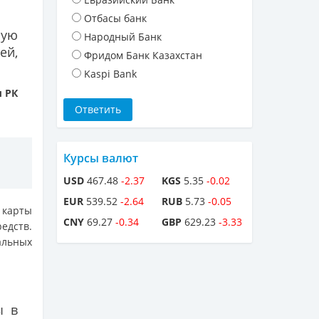
Отбасы банк
ную
Народный Банк
ей,
Фридом Банк Казахстан
Kaspi Bank
ы РК
Курсы валют
USD
467.48
-2.37
KGS
5.35
-0.02
EUR
539.52
-2.64
RUB
5.73
-0.05
 карты
CNY
69.27
-0.34
GBP
629.23
-3.33
едств.
альных
ы в