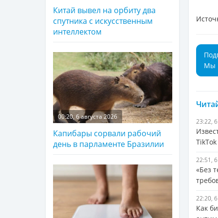
Китай вывел на орбиту два
Источ
спутника с искусственным
интеллектом
Под
Мы 
Читай
00:20, 6 августа 2026
23:22, 
Извест
Капибары сорвали рабочий
TikTok
день в парламенте Бразилии
22:51, 
«Без 
требо
22:20, 
Как б