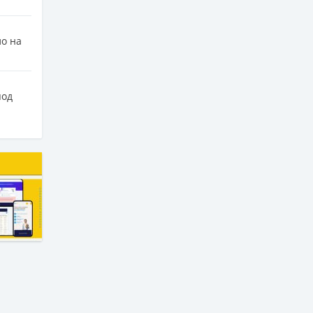
ло на
под