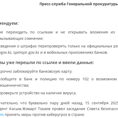
Пресс-служба Генеральной прокуратур
мендуем:
не переходить по ссылкам и не открывать вложения из 
вызывающих сомнение;
сведения о штрафах перепроверять только на официальных ре
egov.kz, qamqor.gov.kz и в мобильных приложениях банков.
вы уже перешли по ссылке и ввели данные:
срочно заблокируйте банковскую карту;
сообщите в банк и полицию по номеру 102 о возможном
мошенничества;
проверьте устройство на наличие вируса.
чательно, что буквально пару дней назад, 15 сентября 2025
дент Касым-Жомарт Токаев провел заседание Совета безопасн
ил
принять меры против киберугроз в стране.