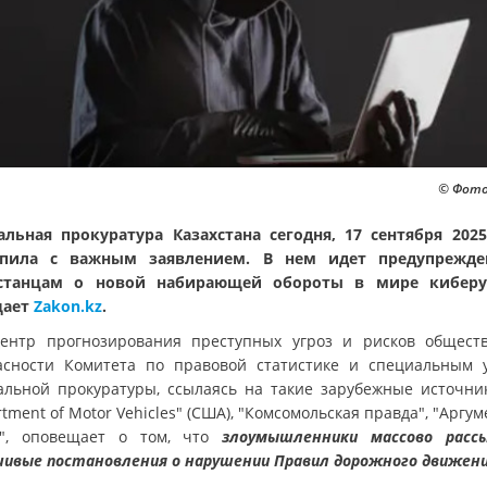
© Фото:
альная прокуратура Казахстана сегодня, 17 сентября 2025
упила с важным заявлением. В нем идет предупрежде
хстанцам о новой набирающей обороты в мире киберуг
щает
Zakon.kz
.
Центр прогнозирования преступных угроз и рисков общест
асности Комитета по правовой статистике и специальным 
альной прокуратуры, ссылаясь на такие зарубежные источник
tment of Motor Vehicles" (США), "Комсомольская правда", "Аргу
", оповещает о том, что
злоумышленники массово расс
ивые постановления о нарушении Правил дорожного движени