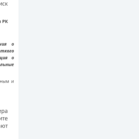
ск
ы РК
ния о
откого
ция о
ильные
дным и
ера
ите
ают