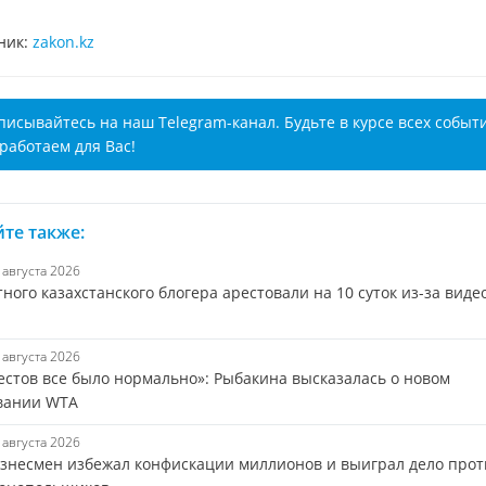
ник:
zakon.kz
писывайтесь на наш Telegram-канал. Будьте в курсе всех событ
работаем для Вас!
те также:
6 августа 2026
ного казахстанского блогера арестовали на 10 суток из-за виде
6 августа 2026
тестов все было нормально»: Рыбакина высказалась о новом
вании WTA
6 августа 2026
изнесмен избежал конфискации миллионов и выиграл дело прот