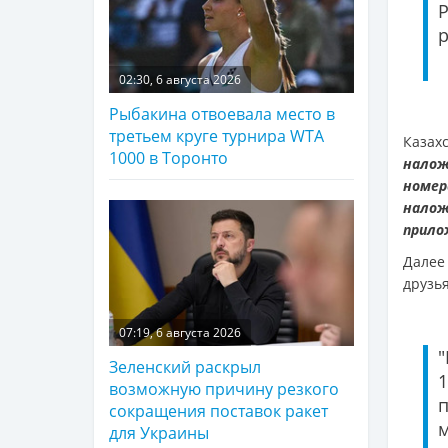
р
02:30, 6 августа 2026
Рыбакина отвоевала место в
третьем круге турнира WTA
Каза
1000 в Торонто
налож
номе
налож
прило
Далее
друзь
07:19, 6 августа 2026
Зеленский раскрыл
1
возможную причину резкого
сокращения поставок ракет
для Украины