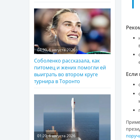
Реко
04:30, 6 августа 2026
Соболенко рассказала, как
питомец и жених помогли ей
Если 
выиграть во втором круге
турнира в Торонто
Приме
прези
поруч
01:20, 6 августа 2026