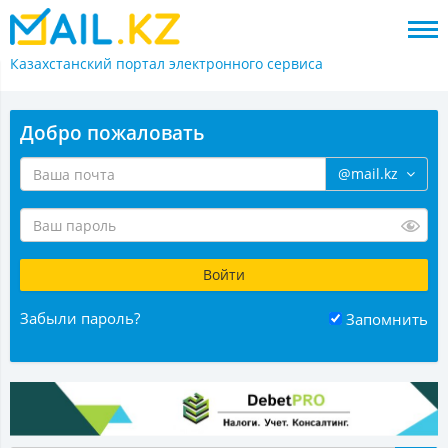
Казахстанский портал
электронного сервиса
Добро пожаловать
@mail.kz
Забыли пароль?
Запомнить