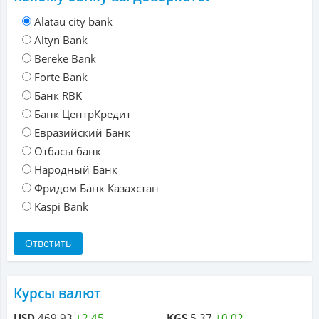
Alatau city bank
Altyn Bank
Bereke Bank
Forte Bank
Банк RBK
Банк ЦентрКредит
Евразийский Банк
Отбасы банк
Народный Банк
Фридом Банк Казахстан
Kaspi Bank
Курсы валют
USD
469.93
+2.45
KGS
5.37
+0.02