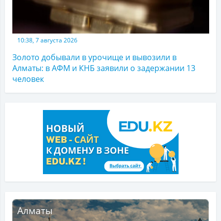
10:38, 7 августа 2026
Золото добывали в урочище и вывозили в
Алматы: в АФМ и КНБ заявили о задержании 13
человек
Алматы