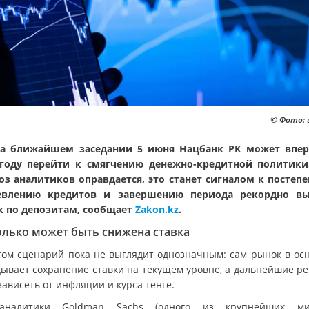
© Фото: 
а ближайшем заседании 5 июня Нацбанк РК может впе
году перейти к смягчению денежно-кредитной политики
оз аналитиков оправдается, это станет сигналом к постеп
евлению кредитов и завершению периода рекордно вы
к по депозитам, сообщает
Zakon.kz
.
олько может быть снижена ставка
том сценарий пока не выглядит однозначным: сам рынок в ос
дывает сохранение ставки на текущем уровне, а дальнейшие р
зависеть от инфляции и курса тенге.
 аналитики Goldman Sachs (одного из крупнейших ми