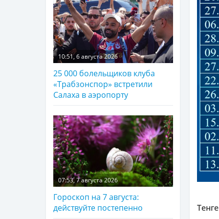
10:51, 6 августа 2026
25 000 болельщиков клуба
«Трабзонспор» встретили
Салаха в аэропорту
07:53, 7 августа 2026
Гороскоп на 7 августа:
Тенге
действуйте постепенно