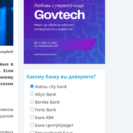
unsplash
рвые в
. Если
Какому банку вы доверяете?
енному
соких
Alatau city bank
Altyn Bank
Bereke Bank
новном
Forte Bank
ешения
Банк RBK
Банк ЦентрКредит
ровых
Евразийский Банк