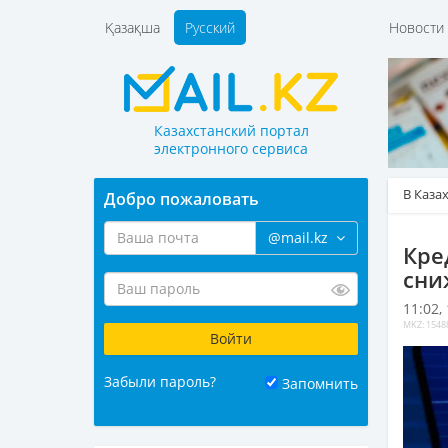
Қазақша
Русский
Новост
Казахстанский портал
электронного сервиса
В Каза
Добро пожаловать
@mail.kz
Кре
сни
11:02,
MKZ: 1548
Забыли пароль?
Запомнить