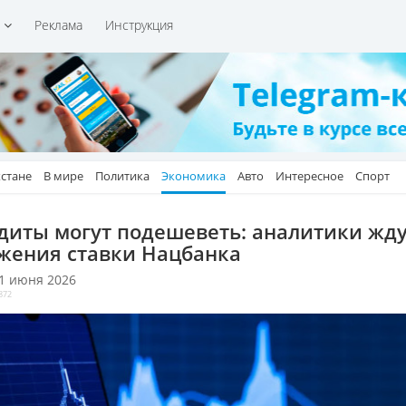
и
Реклама
Инструкция
хстане
В мире
Политика
Экономика
Авто
Интересное
Спорт
диты могут подешеветь: аналитики жд
жения ставки Нацбанка
 1 июня 2026
872