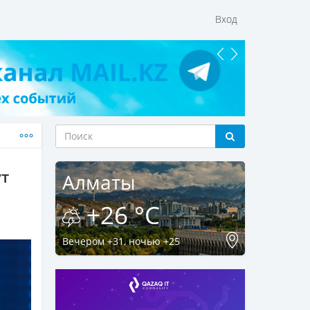
Вход
ут
Алматы
+26 °C
Вечером +31, ночью +25