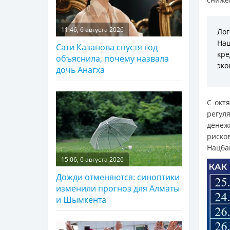
11:46, 6 августа 2026
Лог
На
Сати Казанова спустя год
кр
объяснила, почему назвала
эко
дочь Анагха
С окт
регуля
денеж
риско
Нацбан
15:06, 6 августа 2026
Дожди отменяются: синоптики
изменили прогноз для Алматы
и Шымкента