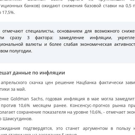
тиционных банков) ожидают снижения базовой ставки на 0,5 п.
 17,5%.
 отмечают специалисты, основанием для возможного сниж
али сразу 3 фактора: замедление инфляции, укрепле
иональной валюты и более слабая экономическая активнос
вом полугодии.
решат данные по инфляции
 апрельского скачка цен решение Нацбанка фактически зави
тики за май.
енке Goldman Sachs, годовая инфляция в мае могла замедлит
 против 10,6% месяцем ранее. Консенсус-прогноз рынка пр
лагает сохранение показателя на уровне 10,6%, - отмечает эк
р Шамсутдинов.
ожидания подтвердятся, это станет аргументом в пользу 
ния ставки уже на заседании 5 июня.