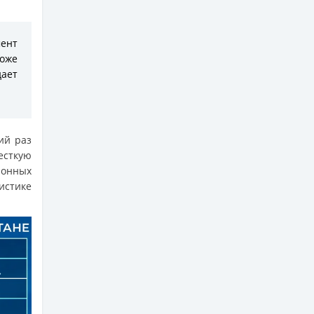
мент
оже
ает
ий раз
жесткую
ионных
истике