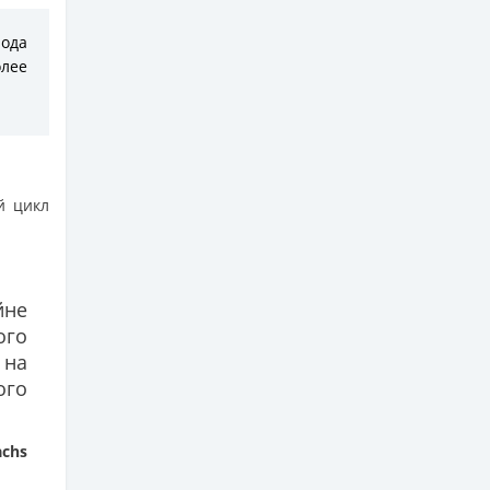
иода
олее
й цикл
йне
ого
 на
ого
achs