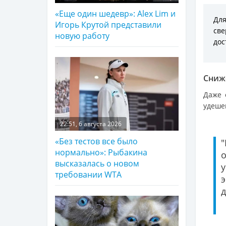
«Еще один шедевр»: Alex Lim и
Для
Игорь Крутой представили
све
новую работу
дос
Сниж
Даже 
удешев
22:51, 6 августа 2026
«Без тестов все было
"
нормально»: Рыбакина
высказалась о новом
требовании WTA
д