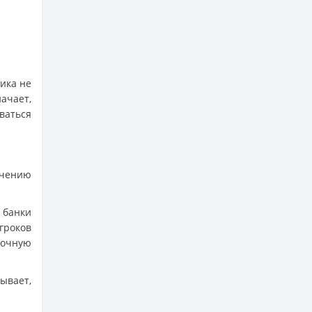
ика не
начает,
ваться
гчению
е банки
гроков
очную
ывает,