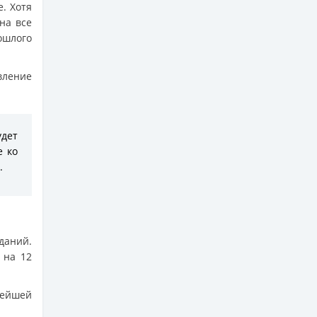
е. Хотя
на все
ошлого
вление
дет
е ко
.
даний.
 на 12
нейшей