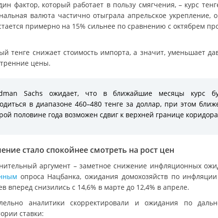
ин фактор, который работает в пользу смягчения, – курс тенг
нальная валюта частично отыграла апрельское укрепление, о
стается примерно на 15% сильнее по сравнению с октябрем пр
ый тенге снижает стоимость импорта, а значит, уменьшает да
утренние цены.
ldman Sachs ожидает, что в ближайшие месяцы курс бу
одиться в диапазоне 460–480 тенге за доллар, при этом ближ
рой половине года возможен сдвиг к верхней границе коридора
ение стало спокойнее смотреть на рост цен
нительный аргумент – заметное снижение инфляционных ожи
анным
опроса Нацбанка, ожидания домохозяйств по инфляции
в вперед снизились с 14,6% в марте до 12,4% в апреле.
лельно аналитики скорректировали и ожидания по даль
ории ставки: