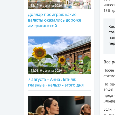
инвес
12:17, 6 августа 2026
18% до
Доллар проиграл: какие
валюты оказались дороже
американской
Как
ст
нац
пер
Все 
После
13:53, 6 августа 2026
статис
7 августа – Анна Летняя:
По оц
главные «нельзя» этого дня
10,4%
предпо
Эльда
Если 
сниже