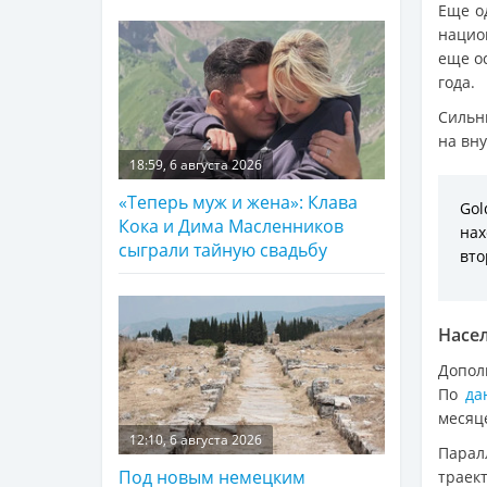
Еще од
нацио
еще о
года.
Сильн
на вн
18:59, 6 августа 2026
«Теперь муж и жена»: Клава
Go
Кока и Дима Масленников
нах
сыграли тайную свадьбу
вто
Насел
Допол
По
д
месяце
12:10, 6 августа 2026
Парал
Под новым немецким
траект