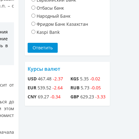
п. – с
Отбасы банк
Народный Банк
Фридом Банк Казахстан
ения
Kaspi Bank
ние
ть в
Курсы валют
USD
467.48
-2.37
KGS
5.35
-0.02
сит от
EUR
539.52
-2.64
RUB
5.73
-0.05
CNY
69.27
-0.34
GBP
629.23
-3.33
ься до
и этом
ономист
начала