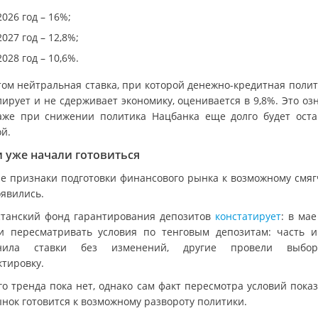
2026 год – 16%;
2027 год – 12,8%;
2028 год – 10,6%.
том нейтральная ставка, при которой денежно-кредитная полит
ирует и не сдерживает экономику, оценивается в 9,8%. Это оз
аже при снижении политика Нацбанка еще долго будет оста
й.
 уже начали готовиться
е признаки подготовки финансового рынка к возможному смя
оявились.
станский фонд гарантирования депозитов
констатирует
: в ма
и пересматривать условия по тенговым депозитам: часть и
анила ставки без изменений, другие провели выбор
ктировку.
го тренда пока нет, однако сам факт пересмотра условий показ
ынок готовится к возможному развороту политики.