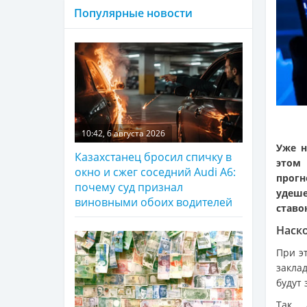
Популярные новости
10:42, 6 августа 2026
Уже н
Казахстанец бросил спичку в
этом 
окно и сжег соседний Audi A6:
прогн
почему суд признал
удеш
виновными обоих водителей
ставо
Наск
При э
закла
будут 
Так,