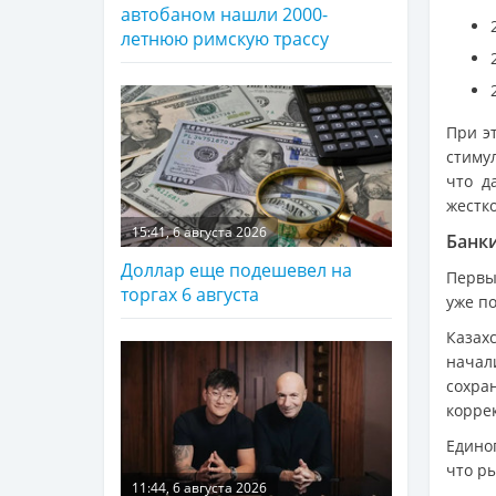
автобаном нашли 2000-
летнюю римскую трассу
При э
стимул
что д
жестко
15:41, 6 августа 2026
Банки
Доллар еще подешевел на
Первы
торгах 6 августа
уже п
Казах
начал
сохр
корре
Едино
что р
11:44, 6 августа 2026