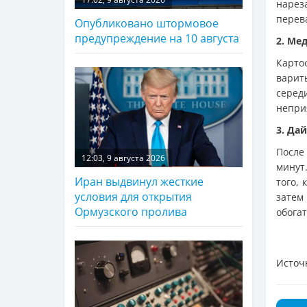
нарез
перев
Опубликовано штормовое
предупреждение на 10 августа
2. Ме
Карто
варит
серед
непри
3. Да
После
12:03, 9 августа 2026
минут.
Иран выдвинул жесткие
того,
условия для открытия
затем
Ормузского пролива
обогат
Источ