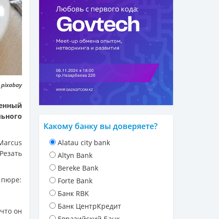
 pixabay
енный
ьного
Какому банку вы доверяете?
Marcus
Alatau city bank
Резать
Altyn Bank
Bereke Bank
 пюре:
Forte Bank
Банк RBK
Банк ЦентрКредит
 что он
Евразийский Банк