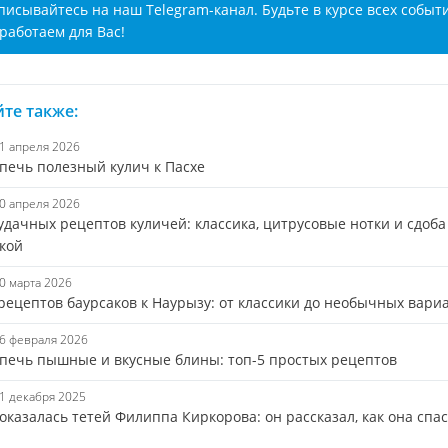
писывайтесь на наш Telegram-канал. Будьте в курсе всех событ
работаем для Вас!
те также:
11 апреля 2026
спечь полезный кулич к Пасхе
10 апреля 2026
удачных рецептов куличей: классика, цитрусовые нотки и сдоба
кой
20 марта 2026
 рецептов баурсаков к Наурызу: от классики до необычных вари
16 февраля 2026
спечь пышные и вкусные блины: топ-5 простых рецептов
21 декабря 2025
оказалась тетей Филиппа Киркорова: он рассказал, как она спа