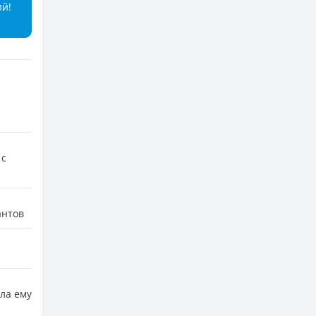
ий!
 с
антов
сла ему