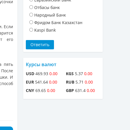
усочки
Отбасы банк
Народный Банк
Фридом Банк Казахстан
. Если
Kaspi Bank
арится
ет его
Курсы валют
а пять
. После
USD
469.93
0.00
KGS
5.37
0.00
шки. И
EUR
541.64
0.00
RUB
5.71
0.00
способ
CNY
69.65
0.00
GBP
631.4
0.00