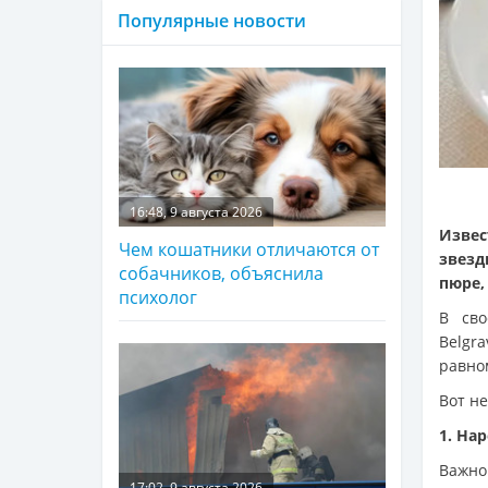
Популярные новости
16:48, 9 августа 2026
Изве
Чем кошатники отличаются от
звез
собачников, объяснила
пюре,
психолог
В сво
Belgr
равно
Вот н
1. На
Важно 
17:02, 9 августа 2026