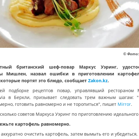
© Фото:
стный британский шеф-повар Маркус Уэринг, удосто
ды Мишлен, назвал ошибки в приготовлении картофел
 которые портят это блюдо, сообщает
Zakon.kz
.
ей подборке рецептов повар, управлявший рестораном 
avia в Беркли, призывает следовать трем важным шагам: "
мерно, готовить равномерно и не торопиться", пишет
Mirror
.
есколько советов Маркуса Уэринг по приготовлению идеального
режьте картофель равномерно.
аккуратно очистить картофель, затем вымыть его и убедиться,