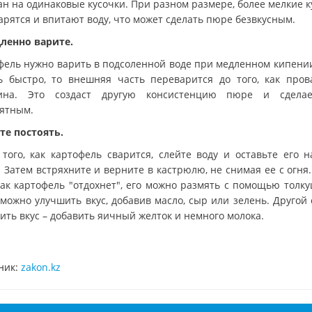
ан на одинаковые кусочки. При разном размере, более мелкие к
арятся и впитают воду, что может сделать пюре безвкусным.
дленно варите.
фель нужно варить в подсоленной воде при медленном кипении
ь быстро, то внешняя часть переварится до того, как пров
ина. Это создаст другую консистенцию пюре и сдела
ятным.
йте постоять.
 того, как картофель сварится, слейте воду и оставьте его н
 Затем встряхните и верните в кастрюлю, не снимая ее с огня
 как картофель "отдохнет", его можно размять с помощью толку
 можно улучшить вкус, добавив масло, сыр или зелень. Другой 
ить вкус – добавить яичный желток и немного молока.
ник:
zakon.kz