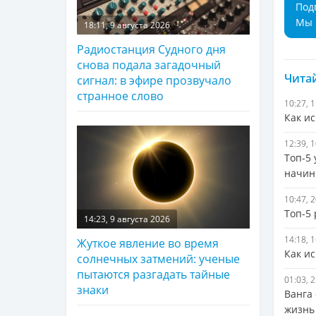
Под
Мы 
18:11, 9 августа 2026
Радиостанция Судного дня
снова подала загадочный
Читай
сигнал: в эфире прозвучало
странное слово
10:27, 
Как и
12:39, 
Топ-5 
начин
10:47, 
Топ-5
14:23, 9 августа 2026
14:18, 
Жуткое явление во время
Как и
солнечных затмений: ученые
пытаются разгадать тайные
01:03, 
знаки
Ванга 
жизнь