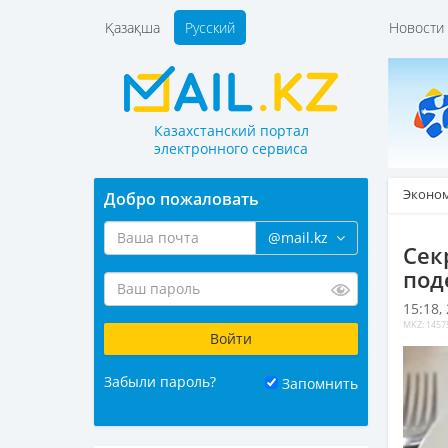
Қазақша
Русский
Новост
Казахстанский портал
электронного сервиса
Эконо
Добро пожаловать
@mail.kz
Сек
под
15:18,
MKZ: 1457
Забыли пароль?
Запомнить