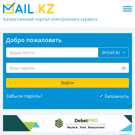
Казахстанский портал
электронного сервиса
Добро пожаловать
@mail.kz
Забыли пароль?
Запомнить