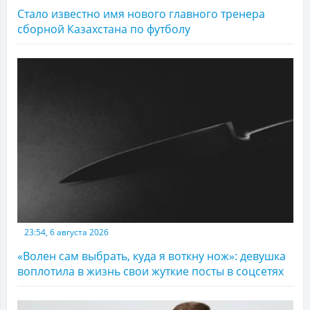
Стало известно имя нового главного тренера
сборной Казахстана по футболу
23:54, 6 августа 2026
«Волен сам выбрать, куда я воткну нож»: девушка
воплотила в жизнь свои жуткие посты в соцсетях