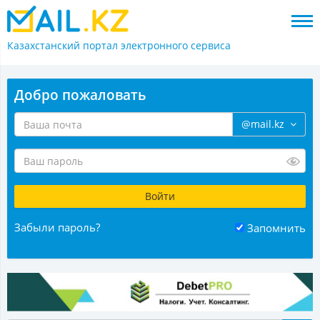
Казахстанский портал
электронного сервиса
Добро пожаловать
@mail.kz
Забыли пароль?
Запомнить