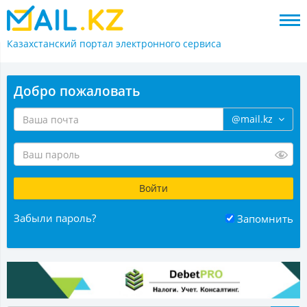
Казахстанский портал
электронного сервиса
Добро пожаловать
@mail.kz
Забыли пароль?
Запомнить