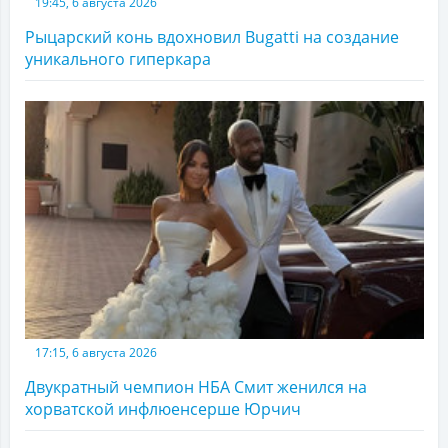
19:45, 6 августа 2026
Рыцарский конь вдохновил Bugatti на создание
уникального гиперкара
17:15, 6 августа 2026
Двукратный чемпион НБА Смит женился на
хорватской инфлюенсерше Юрчич