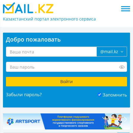
Казахстанский портал
электронного сервиса
Добро пожаловать
@mail.kz
Забыли пароль?
Запомнить