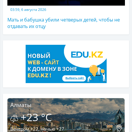
03:59, 6 августа 2026
Мать и бабушка убили четверых детей, чтобы не
отдавать их отцу
Алматы
+23 °C
Вечером +22, ночью +27