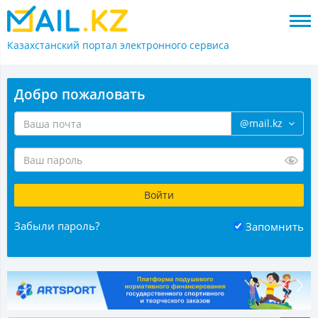
Казахстанский портал
электронного сервиса
Добро пожаловать
@mail.kz
Забыли пароль?
Запомнить