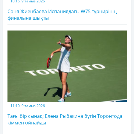
10:16, 9 тамыз 2026
Соня Жиенбаева Испаниядағы W75 турнирінің
финалына шықты
11:10, 9 тамыз 2026
Тағы бір сынақ: Елена Рыбакина бүгін Торонтода
кіммен ойнайды