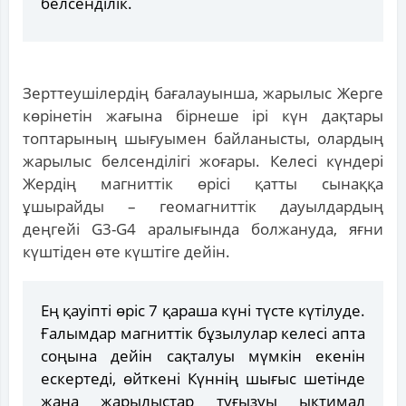
белсенділік.
Зерттеушілердің бағалауынша, жарылыс Жерге
көрінетін жағына бірнеше ірі күн дақтары
топтарының шығуымен байланысты, олардың
жарылыс белсенділігі жоғары. Келесі күндері
Жердің магниттік өрісі қатты сынаққа
ұшырайды – геомагниттік дауылдардың
деңгейі G3-G4 аралығында болжануда, яғни
күштіден өте күштіге дейін.
Ең қауіпті өріс 7 қараша күні түсте күтілуде.
Ғалымдар магниттік бұзылулар келесі апта
соңына дейін сақталуы мүмкін екенін
ескертеді, өйткені Күннің шығыс шетінде
жаңа жарылыстар туғызуы ықтимал