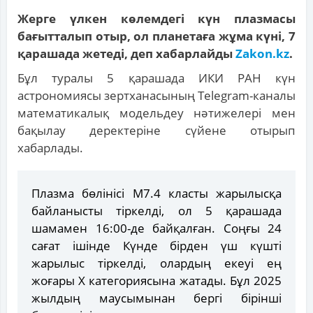
Жерге үлкен көлемдегі күн плазмасы
бағытталып отыр, ол планетаға жұма күні, 7
қарашада жетеді, деп хабарлайды
Zakon.kz
.
Бұл туралы 5 қарашада ИКИ РАН күн
астрономиясы зертханасының Telegram-каналы
математикалық модельдеу нәтижелері мен
бақылау деректеріне сүйене отырып
хабарлады.
Плазма бөлінісі M7.4 класты жарылысқа
байланысты тіркелді, ол 5 қарашада
шамамен 16:00-де байқалған. Соңғы 24
сағат ішінде Күнде бірден үш күшті
жарылыс тіркелді, олардың екеуі ең
жоғары X категориясына жатады. Бұл 2025
жылдың маусымынан бергі бірінші