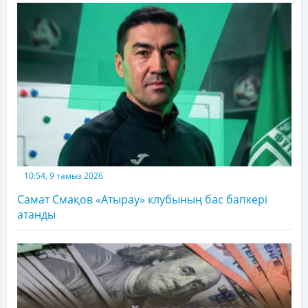
10:54, 9 тамыз 2026
Самат Смақов «Атырау» клубының бас бапкері
атанды