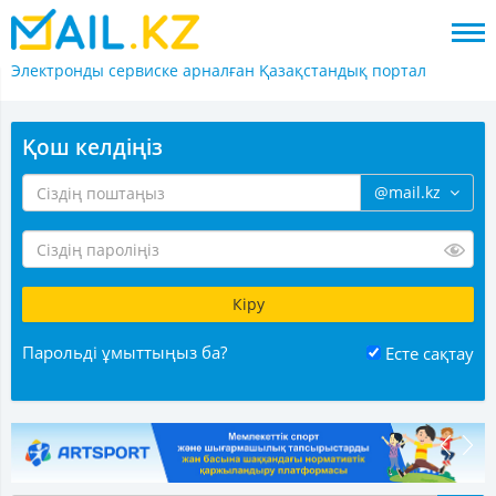
Электронды сервиске арналған
Қазақстандық портал
Қош келдіңіз
@mail.kz
Парольді ұмыттыңыз ба?
Есте сақтау