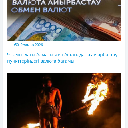
11:50, 9 тамыз 2026
9 тамыздағы Алматы мен Астанадағы айырбастау
пункттеріндегі валюта бағамы