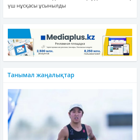
үш нұсқасы ұсынылды
Танымал жаңалықтар