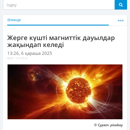
Әлемде
Жерге күшті магниттік дауылдар
жақындап келеді
13:26, 6 қараша 2025
MKZ: 1512914
© Сурет: pixabay