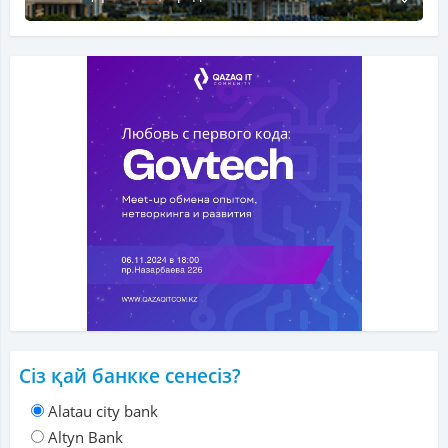
Сіз қай банкке сенесіз?
Alatau city bank
Altyn Bank