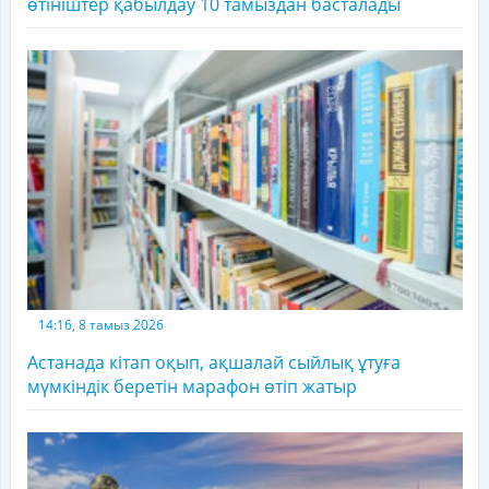
өтініштер қабылдау 10 тамыздан басталады
14:16, 8 тамыз 2026
Астанада кітап оқып, ақшалай сыйлық ұтуға
мүмкіндік беретін марафон өтіп жатыр