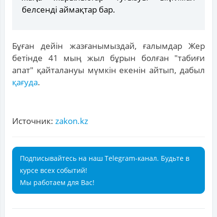
белсенді аймақтар бар.
Бұған дейін жазғанымыздай, ғалымдар Жер
бетінде 41 мың жыл бұрын болған "табиғи
апат" қайталануы мүмкін екенін айтып, дабыл
қағуда
.
Источник:
zakon.kz
Подписывайтесь на наш Telegram-канал. Будьте в
курсе всех событий!
Мы работаем для Вас!