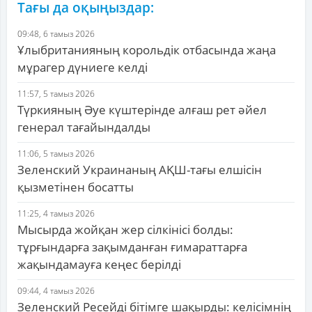
Тағы да оқыңыздар:
09:48, 6 тамыз 2026
Ұлыбританияның корольдік отбасында жаңа
мұрагер дүниеге келді
11:57, 5 тамыз 2026
Түркияның Әуе күштерінде алғаш рет әйел
генерал тағайындалды
11:06, 5 тамыз 2026
Зеленский Украинаның АҚШ-тағы елшісін
қызметінен босатты
11:25, 4 тамыз 2026
Мысырда жойқан жер сілкінісі болды:
тұрғындарға зақымданған ғимараттарға
жақындамауға кеңес берілді
09:44, 4 тамыз 2026
Зеленский Ресейді бітімге шақырды: келісімнің