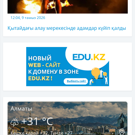
12:04, 9 тамыз 2026
Қытайдағы алау мерекесінде адамдар күйіп қалды
Алматы
+31 °C
Кешке қарай +32, Түнде +27