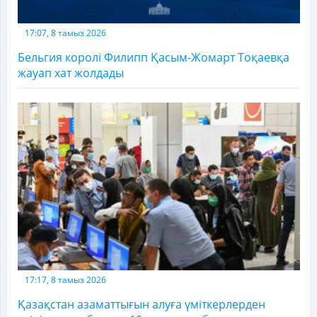
17:07, 8 тамыз 2026
Бельгия королі Филипп Қасым-Жомарт Тоқаевқа
жауап хат жолдады
17:17, 8 тамыз 2026
Қазақстан азаматтығын алуға үміткерлерден