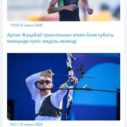
15:59, 8 тамыз 2026
Арлан Жаңабай триатлоннан өткен Азия кубогы
кезеңінде күміс медаль иеленді
16:11, 8 тамыз 2026