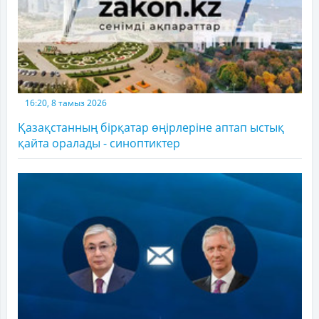
16:20, 8 тамыз 2026
Қазақстанның бірқатар өңірлеріне аптап ыстық
қайта оралады - синоптиктер