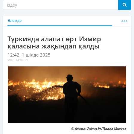
Әлемде
Түркияда алапат өрт Измир
қаласына жақындап қалды
12:42, 1 шілде 2025
MKZ: 1490859
© Фото: Zakon.kz/Павел Михеев