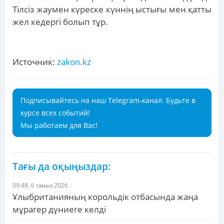
Тілсіз жаумен күреске күннің ыстығы мен қатты
жел кедергі болып тұр.
Источник:
zakon.kz
Подписывайтесь на наш Telegram-канал. Будьте в
курсе всех событий!
Мы работаем для Вас!
Тағы да оқыңыздар:
09:48, 6 тамыз 2026
Ұлыбританияның корольдік отбасында жаңа
мұрагер дүниеге келді