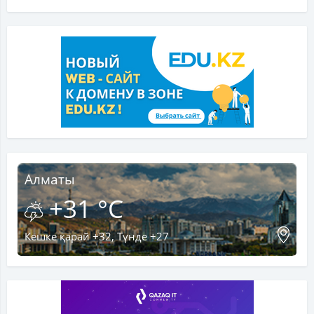
Алматы
+31 °C
Кешке қарай +32, Түнде +27