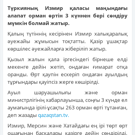
Түркияның Измир қаласы маңындағы
алапат орман өртін 3 күннен бері сөндіру
мүмкін болмай жатыр.
Қалың түтіннің кесірінен Измир халықаралық
әуежайы жұмысын тоқтатты. Қазір ұшақтар
көршілес әуежайларға жіберіліп жатыр.
Қызыл жалын қала іргесіндегі бірнеше елді
мекенге дейін жетіп, ондаған ғимарат отқа
оранды. Өрт қаупін ескеріп ондаған ауылдың
тұрғындары қауіпсіз жерге көшірілді.
Ауыл шаруашылығы және орман
министрлігінің хабарлауынша, соңғы 3 күнде ел
аумағында ірілі-ұсақты 263 орман өрті тұтанған,
деп жазады
qazaqstan.tv.
Измир, Мерсин және Хатайдағы ең ірі төрт өрт
ошағынан басқалары қазірге дейін сөндірілді.