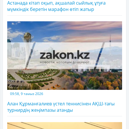
Астанада кітап оқып, ақшалай сыйлық ұтуға
мүмкіндік беретін марафон өтіп жатыр
09:58, 9 тамыз 2026
Алан Құрманғалиев үстел теннисінен АҚШ-тағы
турнирдің жеңімпазы атанды