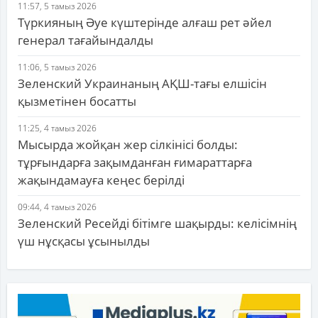
11:57, 5 тамыз 2026
Түркияның Әуе күштерінде алғаш рет әйел
генерал тағайындалды
11:06, 5 тамыз 2026
Зеленский Украинаның АҚШ-тағы елшісін
қызметінен босатты
11:25, 4 тамыз 2026
Мысырда жойқан жер сілкінісі болды:
тұрғындарға зақымданған ғимараттарға
жақындамауға кеңес берілді
09:44, 4 тамыз 2026
Зеленский Ресейді бітімге шақырды: келісімнің
үш нұсқасы ұсынылды