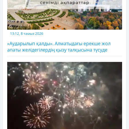
13:12, 8 тамыз 2026
«Аударылып қалды». Алматыдағы ерекше жол
апаты желідегілердің қызу талқысына түсуде