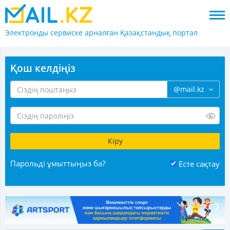
Электронды сервиске арналған
Қазақстандық портал
Қош келдіңіз
@mail.kz
Парольді ұмыттыңыз ба?
Есте сақтау