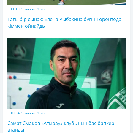
11:10, 9 тамыз 2026
Тағы бір сынақ: Елена Рыбакина бүгін Торонтода
кіммен ойнайды
10:54, 9 тамыз 2026
Самат Смақов «Атырау» клубының бас бапкері
атанды