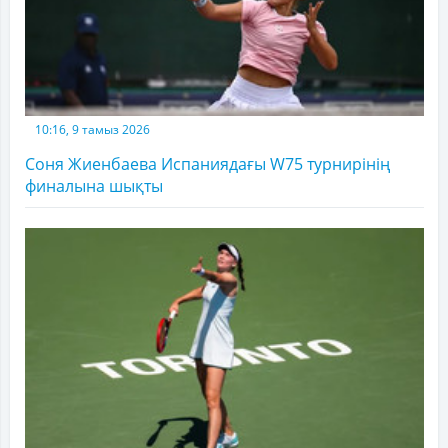
10:16, 9 тамыз 2026
Соня Жиенбаева Испаниядағы W75 турнирінің
финалына шықты