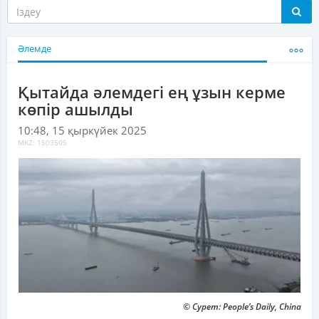
Әлемде
Қытайда әлемдегі ең ұзын керме
көпір ашылды
10:48, 15 қыркүйек 2025
MKZ: 1503505
© Сурет: People’s Daily, China