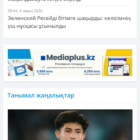
09:44, 4 тамыз 2026
Зеленский Ресейді бітімге шақырды: келісімнің
үш нұсқасы ұсынылды
Танымал жаңалықтар