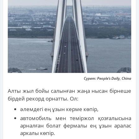
Сурет: People’s Daily, China
Алты жыл бойы салынған жаңа нысан бірнеше
бірдей рекорд орнатты. Ол:
әлемдегі ең ұзын керме көпір,
автомобиль мен теміржол қозғалысына
арналған болат фермалы ең ұзын аралас
аркалы көпір.