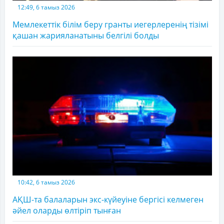
12:49, 6 тамыз 2026
Мемлекеттік білім беру гранты иегерлеренің тізімі
қашан жарияланатыны белгілі болды
10:42, 6 тамыз 2026
АҚШ-та балаларын экс-күйеуіне бергісі келмеген
әйел оларды өлтіріп тынған