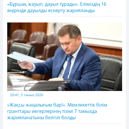
«Бұршақ жауып, дауыл тұрады». Еліміздің 16
өңірінде дауылды ескерту жарияланды
20:41, 5 тамыз 2026
«Жақсы жаңалығым бар!». Мемлекеттік білім
гранттары иегерлерінің тізімі 7 тамызда
жарияланатыны белгілі болды