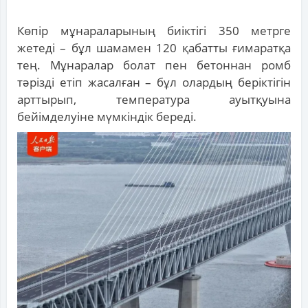
Көпір мұнараларының биіктігі 350 метрге
жетеді – бұл шамамен 120 қабатты ғимаратқа
тең. Мұнаралар болат пен бетоннан ромб
тәрізді етіп жасалған – бұл олардың беріктігін
арттырып, температура ауытқуына
бейімделуіне мүмкіндік береді.