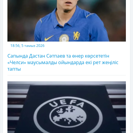
18:56, 5 тамыз 2026
Сапында Дастан Сәтпаев та өнер көрсететін
«Челси» маусымалды ойындарда екі рет жеңіліс
тапты