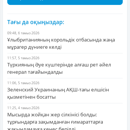
Тағы да оқыңыздар:
09:48, 6 тамыз 2026
Ұлыбританияның корольдік отбасында жаңа
мұрагер дүниеге келді
11:57, 5 тамыз 2026
Түркияның Әуе күштерінде алғаш рет әйел
генерал тағайындалды
11:06, 5 тамыз 2026
Зеленский Украинаның АҚШ-тағы елшісін
қызметінен босатты
11:25, 4 тамыз 2026
Мысырда жойқан жер сілкінісі болды:
тұрғындарға зақымданған ғимараттарға
жақындамауға кеңес берілді