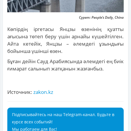
Сурет: People’s Daily, China
Көпірдің іргетасы Янцзы өзенінің қуатты
ағысына төтеп беру үшін арнайы күшейтілген.
Айта кетейік, Янцзы – әлемдегі ұзындығы
бойынша үшінші өзен.
Бұған дейін Сауд Арабиясында әлемдегі ең биік
ғимарат салынып жатқанын жазғанбыз.
Источник:
zakon.kz
Подписывайтесь на наш Telegram-канал. Будьте в
курсе всех событий!
Мы работаем для Вас!