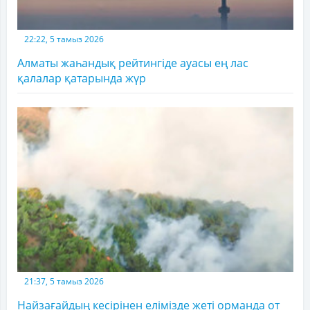
22:22, 5 тамыз 2026
Алматы жаһандық рейтингіде ауасы ең лас
қалалар қатарында жүр
21:37, 5 тамыз 2026
Найзағайдың кесірінен елімізде жеті орманда от