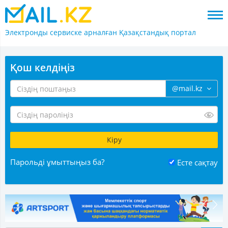
Электронды сервиске арналған
Қазақстандық портал
Қош келдіңіз
@mail.kz
Парольді ұмыттыңыз ба?
Есте сақтау