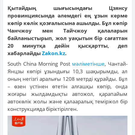
Қытайдың шығысындағы Цзянсу
провинциясында әлемдегі ең ұзын керме
көпір көлік қозғалысына ашылды. Бұл көпір
Чанчжоу мен Тайчжоу қалаларын
байланыстырып, жол уақытын бір сағаттан
20 минутқа дейін қысқартты, деп
хабарлайды
Zakon.kz
.
South China Morning Post
мәліметінше
, Чантай-
Янцзы көпірі ұзындығы 10,3 шақырымды, ал
оның негізгі аралығы 1208 метрді құрайды. Бұл
– өзен үстінен өтетін алғашқы көпір, онда
жоғары жылдамдықты автожол, қарапайым
автокөлік жолы және қалааралық теміржол бір
конструкцияда біріктірілген.