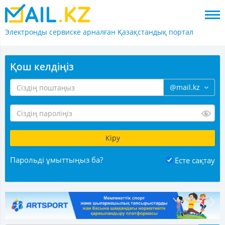
Электронды сервиске арналған
Қазақстандық портал
Қош келдіңіз
@mail.kz
Парольді ұмыттыңыз ба?
Есте сақтау