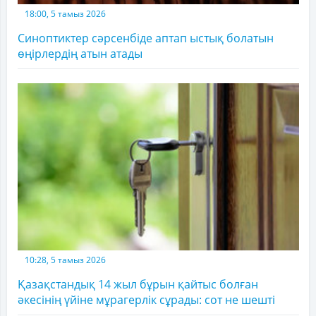
18:00, 5 тамыз 2026
Синоптиктер сәрсенбіде аптап ыстық болатын
өңірлердің атын атады
10:28, 5 тамыз 2026
Қазақстандық 14 жыл бұрын қайтыс болған
әкесінің үйіне мұрагерлік сұрады: сот не шешті