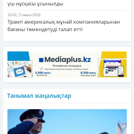
үш нұсқасы ұсынылды
20:42, 3 тамыз 2026
Трамп америкалық мұнай компанияларынан
бағаны төмендетуді талап етті
Танымал жаңалықтар