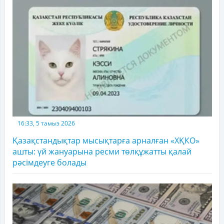
16:33, 5 тамыз 2026
Қазақстандықтар мысықтарға арналған «ХҚКО»
ашты: үй жануарына ресми төлқұжатты қалай
рәсімдеуге болады