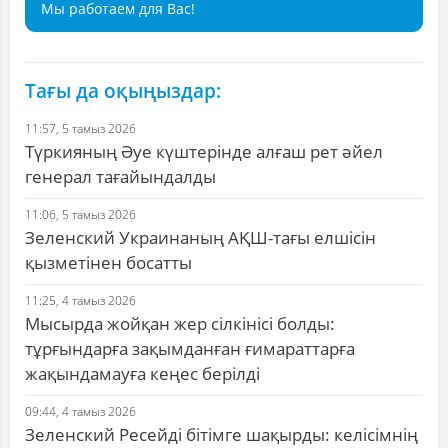
Мы работаем для Вас!
Тағы да оқыңыздар:
11:57, 5 тамыз 2026
Түркияның Әуе күштерінде алғаш рет әйел
генерал тағайындалды
11:06, 5 тамыз 2026
Зеленский Украинаның АҚШ-тағы елшісін
қызметінен босатты
11:25, 4 тамыз 2026
Мысырда жойқан жер сілкінісі болды:
тұрғындарға зақымданған ғимараттарға
жақындамауға кеңес берілді
09:44, 4 тамыз 2026
Зеленский Ресейді бітімге шақырды: келісімнің