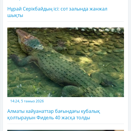
Нұрай Серікбайдың ісі: сот залында жанжал
шықты
14:24, 5 тамыз 2026
Алматы хайуанаттар бағындағы кубалық
қолтырауын Фидель 40 жасқа толды