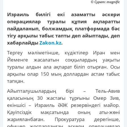
© Сурет: magnific
Израиль билігі екі азаматты әскери
операциялар туралы құпия ақпаратты
пайдаланып, болжамдық платформада бәс
тігу арқылы табыс тапты деп айыптады, деп
хабарлайды
Zakon.kz
.
Тергеу мәліметінше, күдіктілер Иран мен
Йеменге жасалатын соққылардың уақыты
туралы алдын ала ақпарат біліп отырған. Осы
арқылы олар 150 мың доллардан астам табыс
тапқан.
Айыпталушылардың бірі – Тель-Авив
қаласының 30 жастағы тұрғыны Омер Зив,
екіншісі – Израиль ӘӘК резервіндегі майор.
Қауіпсіздік мақсатында оның аты-жөні
жарияланбаған. Прокуратура дерегінше,
офицер жоспарланған әскери операциялар