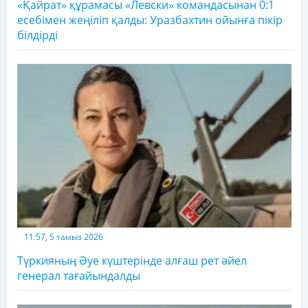
«Қайрат» құрамасы «Левски» командасынан 0:1
есебімен жеңіліп қалды: Уразбахтин ойынға пікір
білдірді
11:57, 5 тамыз 2026
Түркияның Әуе күштерінде алғаш рет әйел
генерал тағайындалды