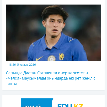
18:56, 5 тамыз 2026
Сапында Дастан Сәтпаев та өнер көрсететін
«Челси» маусымалды ойындарда екі рет жеңіліс
тапты