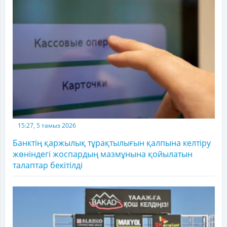
15:27, 5 тамыз 2026
Банктің қаржылық тұрақтылығын қалпына келтіру
жөніндегі жоспардың мазмұнына қойылатын
талаптар бекітілді