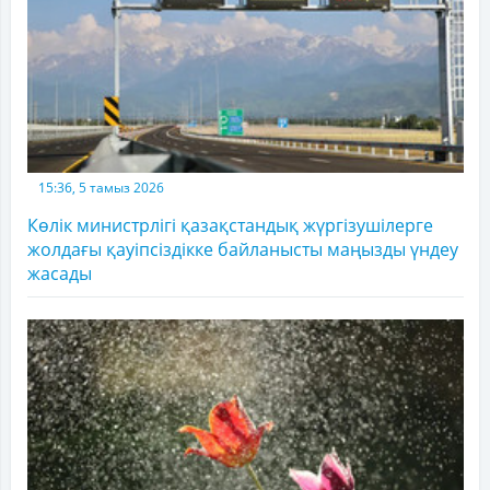
15:36, 5 тамыз 2026
Көлік министрлігі қазақстандық жүргізушілерге
жолдағы қауіпсіздікке байланысты маңызды үндеу
жасады