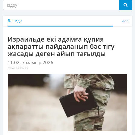
Әлемде
Израильде екі адамға құпия
ақпаратты пайдаланып бәс тігу
жасады деген айып тағылды
11:02, 7 мамыр 2026
MKZ: 1544799