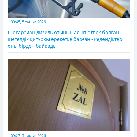
09:45, 5 тамыз 2026
Шекарадан дизель отынын алып өтпек болған
шетелдік қитұрқы әрекетке барған - кедендіктер
оны бірден байқады
09:27, 5 тамыз 2026