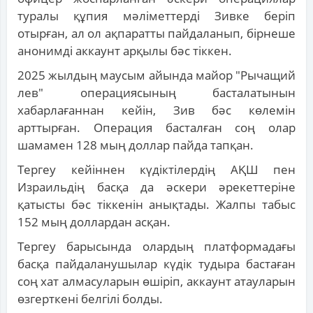
туралы құпия мәліметтерді Зивке беріп
отырған, ал ол ақпаратты пайдаланып, бірнеше
анонимді аккаунт арқылы бәс тіккен.
2025 жылдың маусым айында майор "Рычащий
лев" операциясының басталатынын
хабарлағаннан кейін, Зив бәс көлемін
арттырған. Операция басталған соң олар
шамамен 128 мың доллар пайда тапқан.
Тергеу кейіннен күдіктілердің АҚШ пен
Израильдің басқа да әскери әрекеттеріне
қатысты бәс тіккенін анықтады. Жалпы табыс
152 мың доллардан асқан.
Тергеу барысында олардың платформадағы
басқа пайдаланушылар күдік тудыра бастаған
соң хат алмасуларын өшіріп, аккаунт атауларын
өзгерткені белгілі болды.