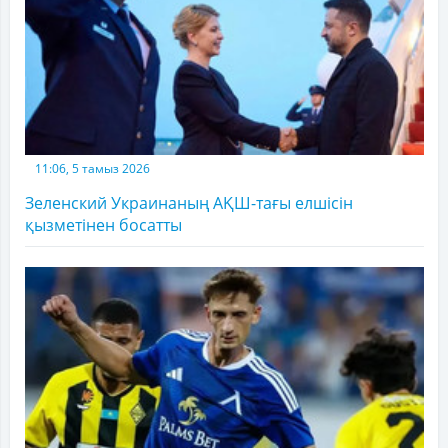
11:06, 5 тамыз 2026
Зеленский Украинаның АҚШ-тағы елшісін
қызметінен босатты