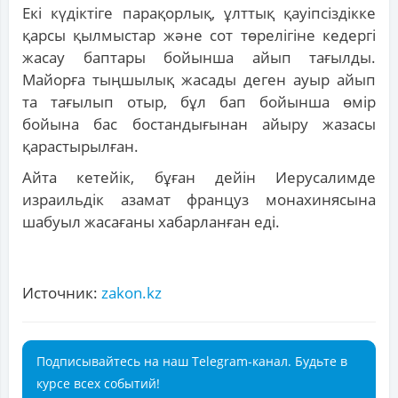
Екі күдіктіге парақорлық, ұлттық қауіпсіздікке
қарсы қылмыстар және сот төрелігіне кедергі
жасау баптары бойынша айып тағылды.
Майорға тыңшылық жасады деген ауыр айып
та тағылып отыр, бұл бап бойынша өмір
бойына бас бостандығынан айыру жазасы
қарастырылған.
Айта кетейік, бұған дейін Иерусалимде
израильдік азамат француз монахинясына
шабуыл жасағаны хабарланған еді.
Источник:
zakon.kz
Подписывайтесь на наш Telegram-канал. Будьте в
курсе всех событий!