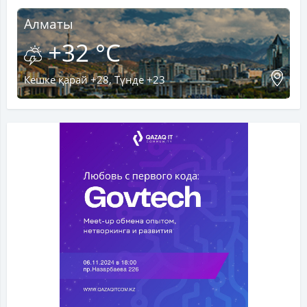
Алматы
+32 °C
Кешке қарай +28, Түнде +23