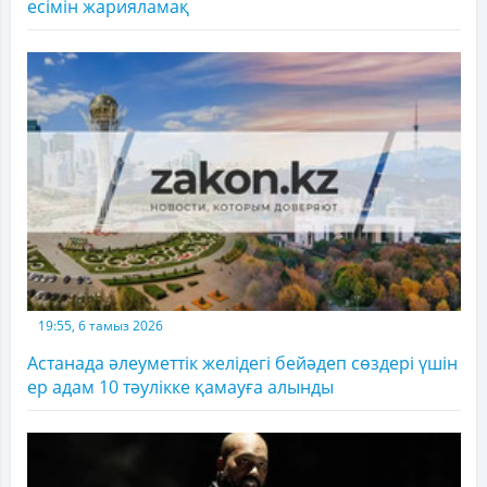
есімін жарияламақ
19:55, 6 тамыз 2026
Астанада әлеуметтік желідегі бейәдеп сөздері үшін
ер адам 10 тәулікке қамауға алынды