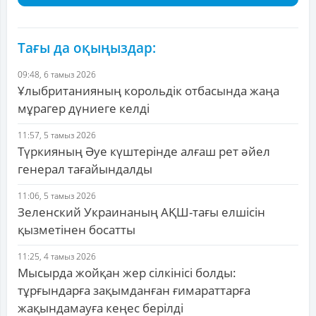
Тағы да оқыңыздар:
09:48, 6 тамыз 2026
Ұлыбританияның корольдік отбасында жаңа
мұрагер дүниеге келді
11:57, 5 тамыз 2026
Түркияның Әуе күштерінде алғаш рет әйел
генерал тағайындалды
11:06, 5 тамыз 2026
Зеленский Украинаның АҚШ-тағы елшісін
қызметінен босатты
11:25, 4 тамыз 2026
Мысырда жойқан жер сілкінісі болды:
тұрғындарға зақымданған ғимараттарға
жақындамауға кеңес берілді