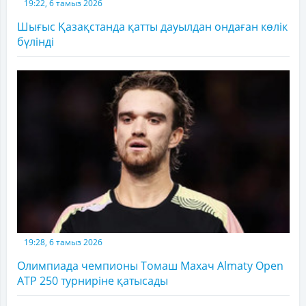
19:22, 6 тамыз 2026
Шығыс Қазақстанда қатты дауылдан ондаған көлік
бүлінді
19:28, 6 тамыз 2026
Олимпиада чемпионы Томаш Махач Almaty Open
ATP 250 турниріне қатысады