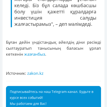
келеді. Біз бұл салада көшбасшы
болу үшін қажетті құралдарға
инвестиция салуды
жалғастырамыз", – деп мәлімдеді.
Бұған дейін үндістандық әйелдің діни рәсімді
сылтауратып танысының баласын ұрлап
кеткенін
жазғанбыз
.
Источник:
zakon.kz
Подписывайтесь на наш Telegram-канал. Будьте в
курсе всех событий!
Мы работаем для Вас!