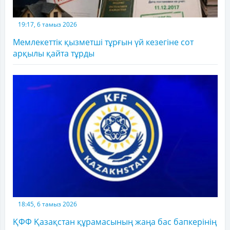
19:17, 6 тамыз 2026
Мемлекеттік қызметші тұрғын үй кезегіне сот
арқылы қайта тұрды
18:45, 6 тамыз 2026
ҚФФ Қазақстан құрамасының жаңа бас бапкерінің