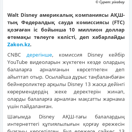
© Сурет: pixabay
Walt Disney америкалық компаниясы АҚШ-
тың Федералдық сауда комиссиясы (FTC)
қозғаған іс бойынша 10 миллион доллар
өтемақы төлеуге келісті, деп хабарлайды
Zakon.kz
.
CNBC
дерегінше
, комиссия Disney кейбір
YouTube видеоларын жүктеген кезде олардың
балаларға арналғанын көрсетпеген деп
айыптап отыр. Осылайша дұрыс таңбаланбаған
бейнероликтер арқылы Disney 13 жасқа дейінгі
көрермендердің жеке деректерін жинап,
оларды балаларға арналған мақсатты жарнама
үшін пайдаланған.
Шағымда Disney АҚШ-тағы балалардың
интернеттегі құпиялылығын қорғау ережесін
бұзғаны көрсетілген. Бұл ережеге сәйкес, 13