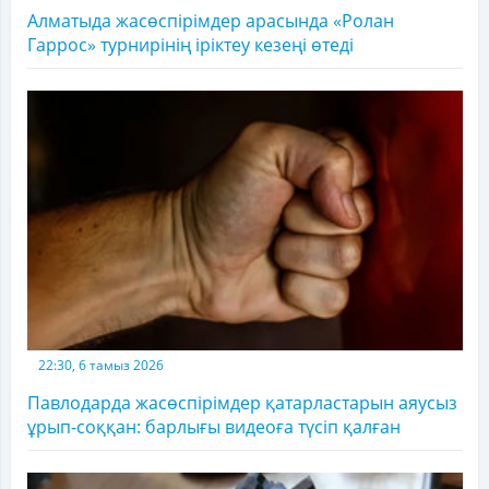
Алматыда жасөспірімдер арасында «Ролан
Гаррос» турнирінің іріктеу кезеңі өтеді
22:30, 6 тамыз 2026
Павлодарда жасөспірімдер қатарластарын аяусыз
ұрып-соққан: барлығы видеоға түсіп қалған