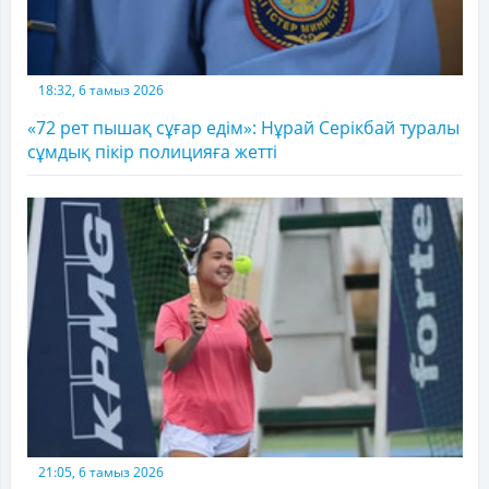
18:32, 6 тамыз 2026
«72 рет пышақ сұғар едім»: Нұрай Серікбай туралы
сұмдық пікір полицияға жетті
21:05, 6 тамыз 2026