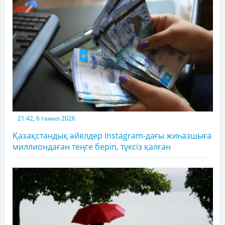
21:42, 6 тамыз 2026
Қазақстандық әйелдер Instagram-дағы жиһазшыға
миллиондаған теңге беріп, түксіз қалған