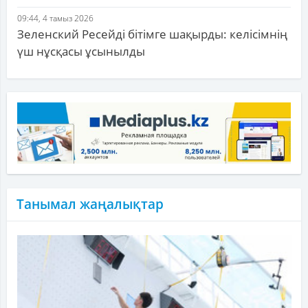
09:44, 4 тамыз 2026
Зеленский Ресейді бітімге шақырды: келісімнің
үш нұсқасы ұсынылды
Танымал жаңалықтар