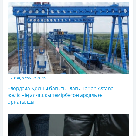
20:30, 6 тамыз 2026
Елордада Қосшы бағытындағы Tarlan Astana
желісінің алғашқы темірбетон арқалығы
орнатылды