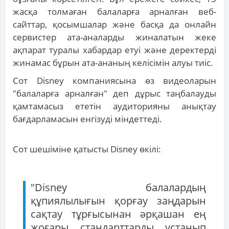
жасқа толмаған балаларға арналған веб-
сайттар, қосымшалар және басқа да онлайн
сервистер ата-аналарды жиналатын жеке
ақпарат туралы хабардар етуі және деректерді
жинамас бұрын ата-ананың келісімін алуы тиіс.
Сот Disney компаниясына өз видеоларын
"балаларға арналған" деп дұрыс таңбалауды
қамтамасыз ететін аудиторияны анықтау
бағдарламасын енгізуді міндеттеді.
Сот шешіміне қатысты Disney өкілі:
"Disney балалардың
құпиялылығын қорғау заңдарын
сақтау тұрғысынан әрқашан ең
жоғары стандарттарды ұстанып