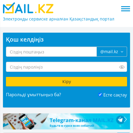
Электронды сервиске арналған
Қазақстандық портал
Қош келдіңіз
@mail.kz
Парольді ұмыттыңыз ба?
Есте сақтау