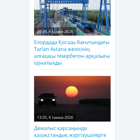
20:30, 6 тамыз 2026
Елордада Қосшы бағытындағы
Tarlan Astana желісінің
алғашқы темірбетон арқалығы
орнатылды
13:35, 6 тамыз 2026
Демалыс қарсаңында
қазақстандық жүргізушілерге