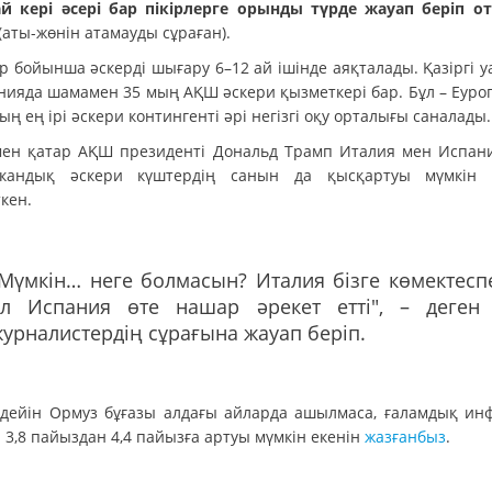
й кері әсері бар пікірлерге орынды түрде жауап беріп о
(аты-жөнін атамауды сұраған).
р бойынша әскерді шығару 6–12 ай ішінде аяқталады. Қазіргі у
нияда шамамен 35 мың АҚШ әскери қызметкері бар. Бұл – Еуро
ң ең ірі әскери контингенті әрі негізгі оқу орталығы саналады.
ен қатар АҚШ президенті Дональд Трамп Италия мен Испан
кандық әскери күштердің санын да қысқартуы мүмкін 
кен.
Мүмкін… неге болмасын? Италия бізге көмектеспе
ал Испания өте нашар әрекет етті", – деген
урналистердің сұрағына жауап беріп.
 дейін Ормуз бұғазы алдағы айларда ашылмаса, ғаламдық ин
і 3,8 пайыздан 4,4 пайызға артуы мүмкін екенін
жазғанбыз
.