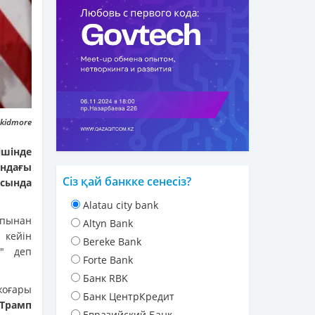
Skidmore
шінде
андағы
Сіз қай банкке сенесіз?
ясында
Alatau city bank
апынан
Altyn Bank
 кейін
Bereke Bank
з" деп
Forte Bank
Банк RBK
жоғары
Банк ЦентрКредит
Трамп
Евразийский Банк