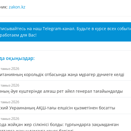
ник:
zakon.kz
писывайтесь на наш Telegram-канал. Будьте в курсе всех событ
работаем для Вас!
 да оқыңыздар:
6 тамыз 2026
итанияның корольдік отбасында жаңа мұрагер дүниеге келді
5 тамыз 2026
яның Әуе күштерінде алғаш рет әйел генерал тағайындалды
5 тамыз 2026
ский Украинаның АҚШ-тағы елшісін қызметінен босатты
4 тамыз 2026
да жойқан жер сілкінісі болды: тұрғындарға зақымданған
аттарға жақындамауға кеңес берілді