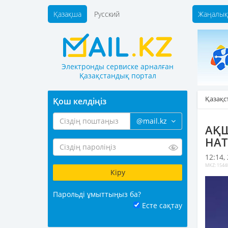
Қазақша
Русский
Жаңалық
Электронды сервиске арналған
Қазақстандық портал
Қазақс
Қош келдіңіз
@mail.kz
АҚШ
НАТ
12:14,
MKZ: 1544
Парольді ұмыттыңыз ба?
Есте сақтау