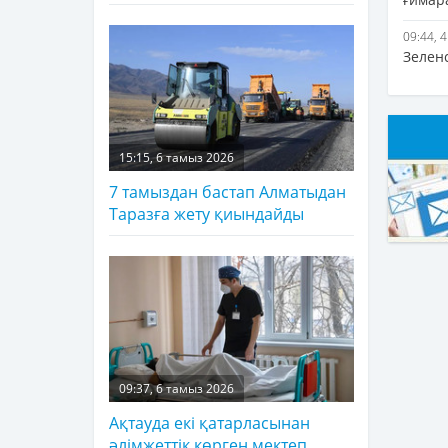
09:44, 
Зелен
15:15, 6 тамыз 2026
7 тамыздан бастап Алматыдан
Таразға жету қиындайды
09:37, 6 тамыз 2026
Ақтауда екі қатарласынан
әлімжеттік көрген мектеп