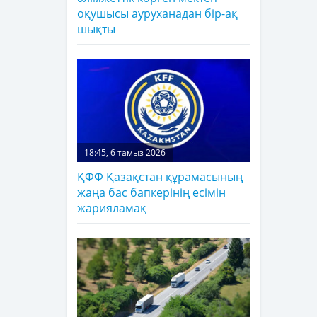
оқушысы ауруханадан бір-ақ
шықты
18:45, 6 тамыз 2026
ҚФФ Қазақстан құрамасының
жаңа бас бапкерінің есімін
жарияламақ