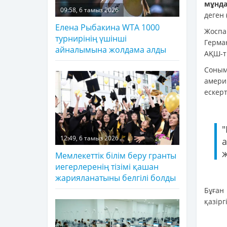
мұнда
09:58, 6 тамыз 2026
деген 
Елена Рыбакина WTA 1000
Жоспа
турнирінің үшінші
Герма
айналымына жолдама алды
АҚШ-ты
Соным
амери
ескерт
"
12:49, 6 тамыз 2026
ж
Мемлекеттік білім беру гранты
иегерлеренің тізімі қашан
жарияланатыны белгілі болды
Бұған
қазірг