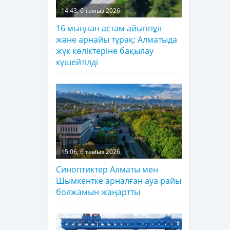
14:43, 6 тамыз 2026
16 мыңнан астам айыппұл
және арнайы тұрақ: Алматыда
жүк көліктеріне бақылау
күшейтілді
15:06, 6 тамыз 2026
Синоптиктер Алматы мен
Шымкентке арналған ауа райы
болжамын жаңартты