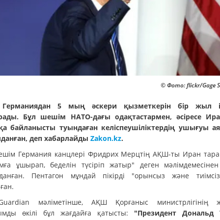
© Фото: flickr/Gage 
Германиядан 5 мың әскери қызметкерін бір жыл і
ады. Бұл шешім НАТО-дағы одақтастармен, әсіресе Ир
қа байланысты туындаған келіспеушіліктердің ушығуы а
данған, деп хабарлайды
Zakon.kz
.
ешім Германия канцлері Фридрих Мерцтің АҚШ-ты Иран тар
мға ұшырап, беделін түсіріп жатыр" деген мәлімдемесінен
данған. Пентагон мұндай пікірді "орынсыз және тиімсі
ған.
uardian мәліметінше, АҚШ Қорғаныс министрлігінің 
ымды өкілі бұл жағдайға қатысты:
"Президент Дональд 