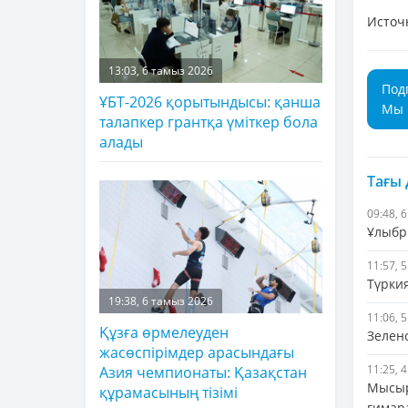
Источ
13:03, 6 тамыз 2026
Под
ҰБТ-2026 қорытындысы: қанша
Мы 
талапкер грантқа үміткер бола
алады
Тағы
09:48, 
Ұлыбр
11:57, 
Түрки
19:38, 6 тамыз 2026
11:06, 
Құзға өрмелеуден
Зелен
жасөспірімдер арасындағы
11:25, 
Азия чемпионаты: Қазақстан
Мысыр
құрамасының тізімі
ғимар