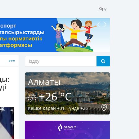
Кіру
ды:
Алматы
ді
+26 °C
Кешке қарай +31, Түнде +25