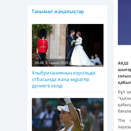
Танымал жаңалықтар
АҚШ 
09:48, 6 тамыз 2026
шығар
Ұлыбританияның корольдік
соғыс
отбасында жаңа мұрагер
қабыл
дүниеге келді
Бұл ш
"қысы
қабыл
бағала
The G
лауаз