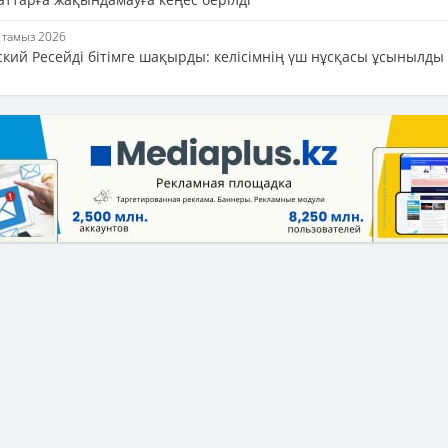
4 тамыз 2026
ский Ресейді бітімге шақырды: келісімнің үш нұсқасы ұсынылды