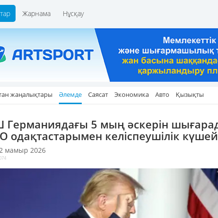
тар
Жарнама
Нұсқау
тан жаңалықтары
Әлемде
Саясат
Экономика
Авто
Қызықты
 Германиядағы 5 мың әскерін шығара
О одақтастарымен келіспеушілік күшей
 2 мамыр 2026
074