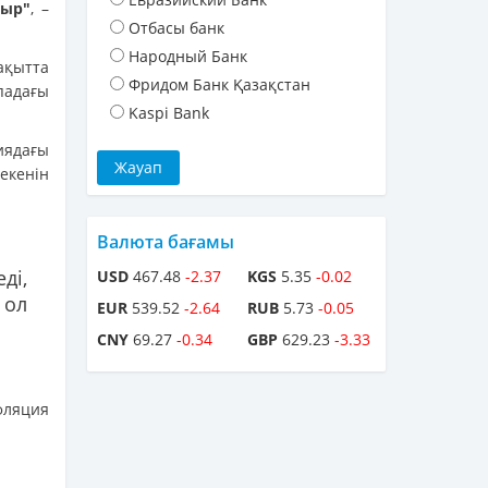
тыр"
, –
Отбасы банк
Народный Банк
ақытта
Фридом Банк Қазақстан
падағы
Kaspi Bank
иядағы
екенін
Валюта бағамы
ді,
USD
467.48
-2.37
KGS
5.35
-0.02
 ол
EUR
539.52
-2.64
RUB
5.73
-0.05
CNY
69.27
-0.34
GBP
629.23
-3.33
фляция