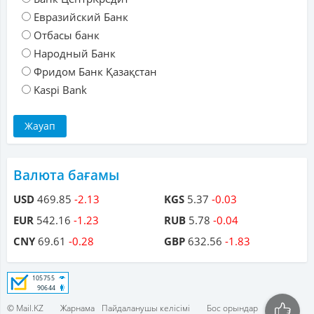
Евразийский Банк
Отбасы банк
Народный Банк
Фридом Банк Қазақстан
Kaspi Bank
Валюта бағамы
USD
469.85
-2.13
KGS
5.37
-0.03
EUR
542.16
-1.23
RUB
5.78
-0.04
CNY
69.61
-0.28
GBP
632.56
-1.83
© Mail.KZ
Жарнама
Пайдаланушы келісімі
Бос орындар