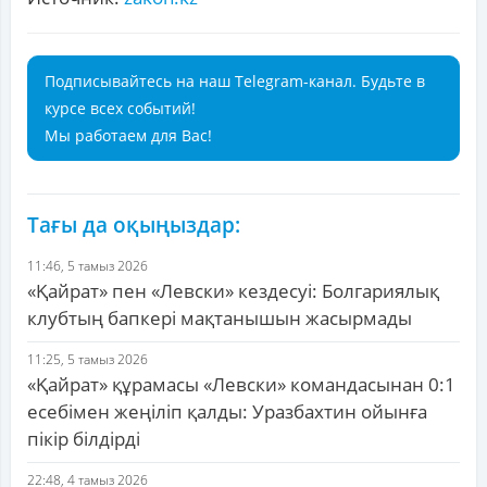
Подписывайтесь на наш Telegram-канал. Будьте в
курсе всех событий!
Мы работаем для Вас!
Тағы да оқыңыздар:
11:46, 5 тамыз 2026
«Қайрат» пен «Левски» кездесуі: Болгариялық
клубтың бапкері мақтанышын жасырмады
11:25, 5 тамыз 2026
«Қайрат» құрамасы «Левски» командасынан 0:1
есебімен жеңіліп қалды: Уразбахтин ойынға
пікір білдірді
22:48, 4 тамыз 2026