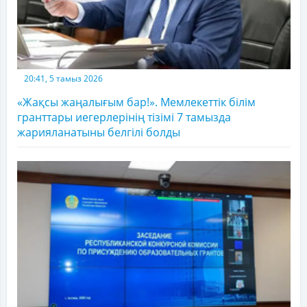
20:41, 5 тамыз 2026
«Жақсы жаңалығым бар!». Мемлекеттік білім
гранттары иегерлерінің тізімі 7 тамызда
жарияланатыны белгілі болды