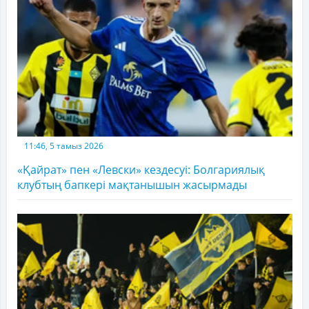
11:46, 5 тамыз 2026
«Қайрат» пен «Левски» кездесуі: Болгариялық
клубтың бапкері мақтанышын жасырмады