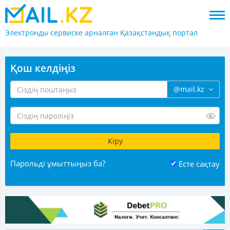
Электронды сервиске арналған
Қазақстандық портал
Қош келдіңіз
@mail.kz
Парольді ұмыттыңыз ба?
Есте сақтау