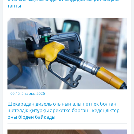
тапты
09:45, 5 тамыз 2026
Шекарадан дизель отынын алып өтпек болған
шетелдік қитұрқы әрекетке барған - кедендіктер
оны бірден байқады