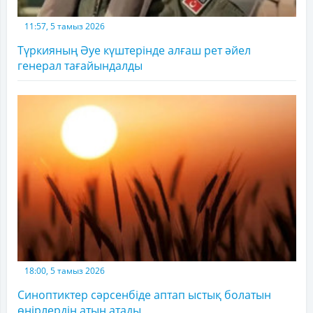
11:57, 5 тамыз 2026
Түркияның Әуе күштерінде алғаш рет әйел
генерал тағайындалды
18:00, 5 тамыз 2026
Синоптиктер сәрсенбіде аптап ыстық болатын
өңірлердің атын атады