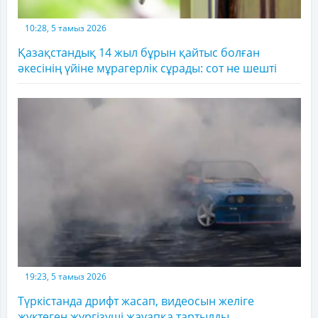
10:28, 5 тамыз 2026
Қазақстандық 14 жыл бұрын қайтыс болған
әкесінің үйіне мұрагерлік сұрады: сот не шешті
19:23, 5 тамыз 2026
Түркістанда дрифт жасап, видеосын желіге
жүктеген жүргізуші жауапқа тартылды