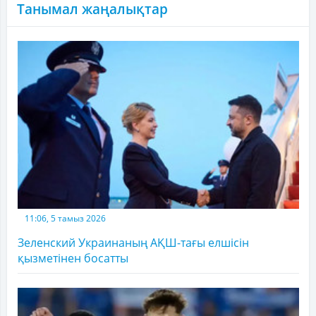
Танымал жаңалықтар
11:06, 5 тамыз 2026
Зеленский Украинаның АҚШ-тағы елшісін
қызметінен босатты