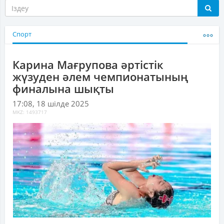
Спорт
Карина Мағрупова әртістік
жүзуден әлем чемпионатының
финалына шықты
17:08, 18 шілде 2025
MKZ: 1493717