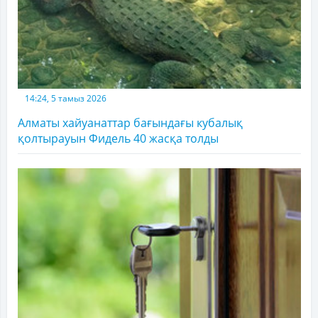
14:24, 5 тамыз 2026
Алматы хайуанаттар бағындағы кубалық
қолтырауын Фидель 40 жасқа толды