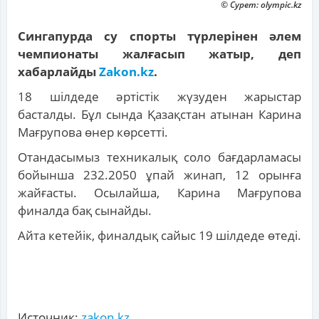
© Сурет: olympic.kz
Сингапурда су спорты түрлерінен әлем
чемпионаты жалғасып жатыр, деп
хабарлайды
Zakon.kz
.
18 шілдеде әртістік жүзуден жарыстар
басталды. Бұл сында Қазақстан атынан Карина
Мағрупова өнер көрсетті.
Отандасымыз техникалық соло бағдарламасы
бойынша 232.2050 ұпай жинап, 12 орынға
жайғасты. Осылайша, Карина Мағрупова
финалда бақ сынайды.
Айта кетейік, финалдық сайыс 19 шілдеде өтеді.
Источник:
zakon.kz