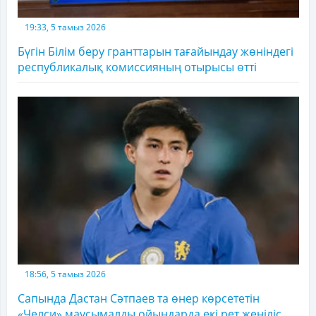
19:33, 5 тамыз 2026
Бүгін Білім беру гранттарын тағайындау жөніндегі
республикалық комиссияның отырысы өтті
18:56, 5 тамыз 2026
Сапында Дастан Сәтпаев та өнер көрсететін
«Челси» маусымалды ойындарда екі рет жеңіліс