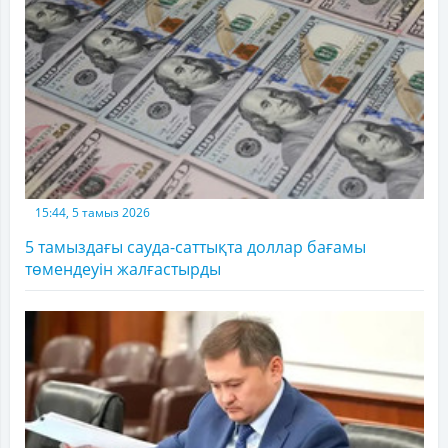
15:44, 5 тамыз 2026
5 тамыздағы сауда-саттықта доллар бағамы
төмендеуін жалғастырды