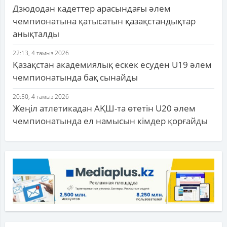
Дзюдодан кадеттер арасындағы әлем
чемпионатына қатысатын қазақстандықтар
анықталды
22:13, 4 тамыз 2026
Қазақстан академиялық ескек есуден U19 әлем
чемпионатында бақ сынайды
20:50, 4 тамыз 2026
Жеңіл атлетикадан АҚШ-та өтетін U20 әлем
чемпионатында ел намысын кімдер қорғайды