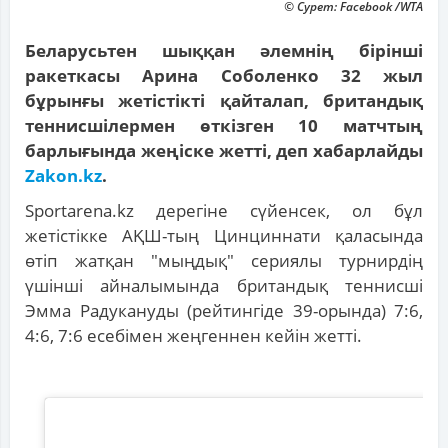
© Сурет: Facebook /WTA
Беларусьтен шыққан әлемнің бірінші
ракеткасы Арина Соболенко 32 жыл
бұрынғы жетістікті қайталап, британдық
теннисшілермен өткізген 10 матчтың
барлығында жеңіске жетті, деп хабарлайды
Zakon.kz
.
Sportarena.kz дерегіне сүйенсек, ол бұл
жетістікке АҚШ-тың Цинциннати қаласында
өтіп жатқан "мыңдық" сериялы турнирдің
үшінші айналымында британдық теннисші
Эмма Радукануды (рейтингіде 39-орында) 7:6,
4:6, 7:6 есебімен жеңгеннен кейін жетті.