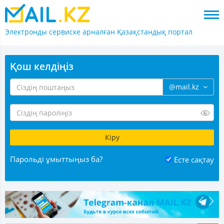
Электронды сервиске арналған
Қазақстандық портал
Қош келдіңіз
@mail.kz
Парольді ұмыттыңыз ба?
Есте сақтау