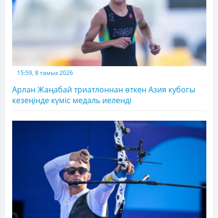
15:59, 8 тамыз 2026
Арлан Жаңабай триатлоннан өткен Азия кубогы
кезеңінде күміс медаль иеленді