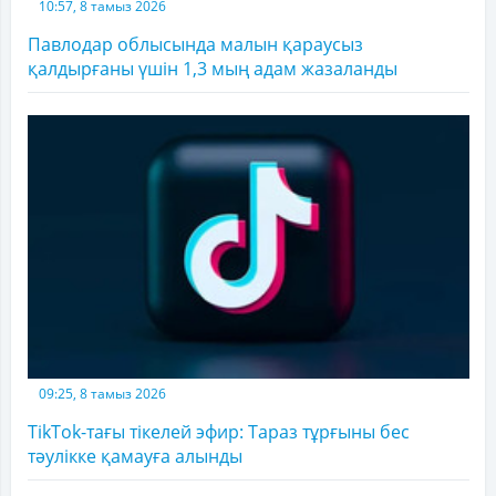
10:57, 8 тамыз 2026
Павлодар облысында малын қараусыз
қалдырғаны үшін 1,3 мың адам жазаланды
09:25, 8 тамыз 2026
TikTok-тағы тікелей эфир: Тараз тұрғыны бес
тәулікке қамауға алынды