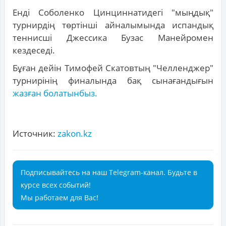
Енді Соболенко Цинциннатидегі "мыңдық"
турнирдің төртінші айналымында испандық
теннисші Джессика Бузас Манейромен
кездеседі.
Бұған дейін Тимофей Скатовтың "Челленджер"
турнирінің финалында бақ сынағандығын
жазған болатынбыз.
Источник:
zakon.kz
Подписывайтесь на наш Telegram-канал. Будьте в
курсе всех событий!
Мы работаем для Вас!