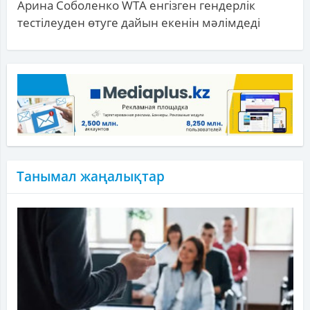
Арина Соболенко WTA енгізген гендерлік
тестілеуден өтуге дайын екенін мәлімдеді
Танымал жаңалықтар