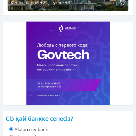
Кешке қарай +21, Түнде +31
Сіз қай банкке сенесіз?
Alatau city bank