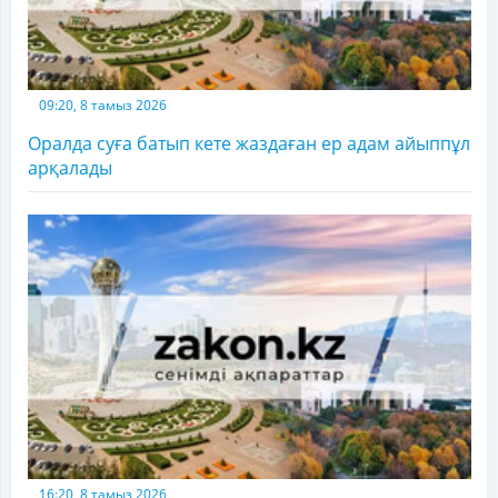
09:20, 8 тамыз 2026
Оралда суға батып кете жаздаған ер адам айыппұл
арқалады
16:20, 8 тамыз 2026