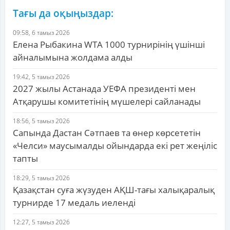
Тағы да оқыңыздар:
09:58, 6 тамыз 2026
Елена Рыбакина WTA 1000 турнирінің үшінші
айналымына жолдама алды
19:42, 5 тамыз 2026
2027 жылы Астанада УЕФА президенті мен
Атқарушы комитетінің мүшелері сайланады
18:56, 5 тамыз 2026
Сапында Дастан Сәтпаев та өнер көрсететін
«Челси» маусымалды ойындарда екі рет жеңіліс
тапты
18:29, 5 тамыз 2026
Қазақстан суға жүзуден АҚШ-тағы халықаралық
турнирде 17 медаль иеленді
12:27, 5 тамыз 2026