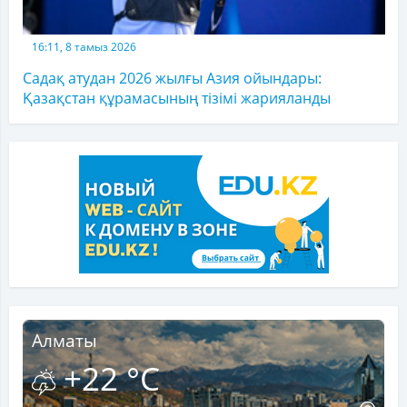
16:11, 8 тамыз 2026
Садақ атудан 2026 жылғы Азия ойындары:
Қазақстан құрамасының тізімі жарияланды
Алматы
+22 °C