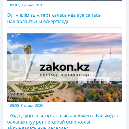
09:07, 8 тамыз 2026
Бүгін еліміздің төрт қаласында ауа сапасы
нашарлайтыны ескертіледі
09:55, 8 тамыз 2026
«Үйдің тұңғышы, ортаншысы, кенжесі». Ғалымдар
баланың туу ретіне қарай өмір жолы
айқындалатынын дәлелдеді