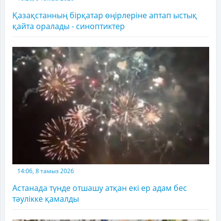
Қазақстанның бірқатар өңірлеріне аптап ыстық
қайта оралады - синоптиктер
14:06, 8 тамыз 2026
Астанада түнде отшашу атқан екі ер адам бес
тәулікке қамалды