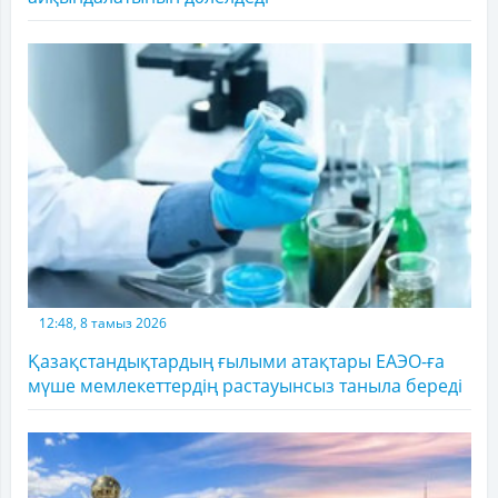
12:48, 8 тамыз 2026
Қазақстандықтардың ғылыми атақтары ЕАЭО-ға
мүше мемлекеттердің растауынсыз таныла береді