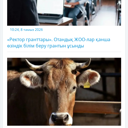
10:24, 8 тамыз 2026
«Ректор гранттары». Отандық ЖОО-лар қанша
өзіндік білім беру грантын ұсынды