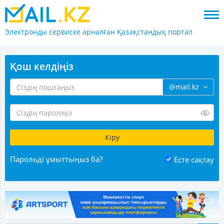
Электронды сервиске арналған
Қазақстандық портал
Қош келдіңіз
@mail.kz
Парольді ұмыттыңыз ба?
Есте сақтау