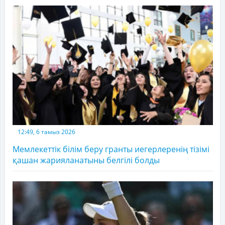
12:49, 6 тамыз 2026
Мемлекеттік білім беру гранты иегерлеренің тізімі
қашан жарияланатыны белгілі болды