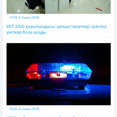
13:03, 6 тамыз 2026
ҰБТ-2026 қорытындысы: қанша талапкер грантқа
үміткер бола алады
10:42, 6 тамыз 2026