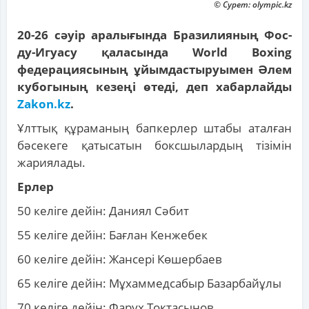
© Сурет: olympic.kz
20-26 сәуір аралығында Бразилияның Фос-
ду-Игуасу қаласында World Boxing
федерациясының ұйымдастыруымен Әлем
кубогының кезеңі өтеді, деп хабарлайды
Zakon.kz
.
Ұлттық құраманың бапкерлер штабы аталған
бәсекеге қатысатын боксшылардың тізімін
жариялады.
Ерлер
50 келіге дейін: Даниял Сәбит
55 келіге дейін: Бағлан Кенжебек
60 келіге дейін: Жансері Көшербаев
65 келіге дейін: Мұхаммедсабыр Базарбайұлы
70 келіге дейін: Фарух Тоқтасынов