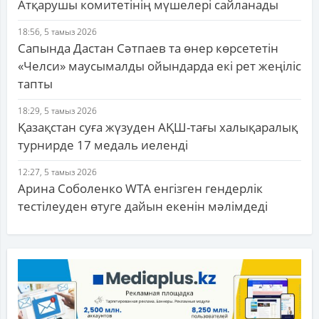
Атқарушы комитетінің мүшелері сайланады
18:56, 5 тамыз 2026
Сапында Дастан Сәтпаев та өнер көрсететін
«Челси» маусымалды ойындарда екі рет жеңіліс
тапты
18:29, 5 тамыз 2026
Қазақстан суға жүзуден АҚШ-тағы халықаралық
турнирде 17 медаль иеленді
12:27, 5 тамыз 2026
Арина Соболенко WTA енгізген гендерлік
тестілеуден өтуге дайын екенін мәлімдеді