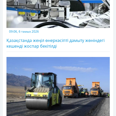
09:06, 6 тамыз 2026
Қазақстанда жеңіл өнеркәсіпті дамыту жөніндегі
кешенді жоспар бекітілді