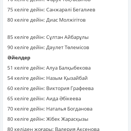
75 келіге дейін: Санжарәлі Бегалиев
80 келіге дейін: Диас Молжігітов
85 келіге дейін: Сұлтан Айбарұлы
90 келіге дейін: Дәулет Төлемісов
Әйелдер
51 келіге дейін: Алуа Балқыбекова
54 келіге дейін: Назым Қызайбай
60 келіге дейін: Виктория Графеева
65 келіге дейін: Аида Әбікеева
70 келіге дейін: Наталья Богданова
80 келіге дейін: Жібек Жарасқызы
80 келіден жоғары: Валерия Аксенова