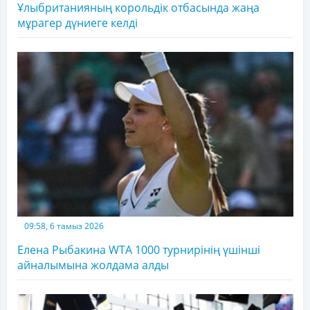
Ұлыбританияның корольдік отбасында жаңа
мұрагер дүниеге келді
09:58, 6 тамыз 2026
Елена Рыбакина WTA 1000 турнирінің үшінші
айналымына жолдама алды