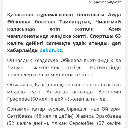
© Сурет: olympic.kz
Қазақстан құрамасының боксшысы Аида
Әбікеева бокстан Таиландтың Чиангмай
қаласында өтіп жатқан Азия
чемпионатында жеңіске жетті. Спортшы 63
келіге дейінгі салмақта үздік атанды, деп
хабарлайды
Zakon.kz
.
Финалдық кездесуде Әбікеева вьетнамдық Ха
Линмен жекпе-жек өткізді. Нәтижесінде
төрешілер шешімімен жеңіске жетті.
Осылайша, Қазақстан қоржынына екінші алтын
медаль түсті. Алғашқы алтынды Виктория
Графеева (60 келіге дейін) жеңіп алған еді.
Сонымен қатар құрлық біріншілігінде Әйгерім
Сәттібаева (48 келіге дейін), Жазира Орақбаева
(52 келіге дейін), Ұлжан Сәрсенбек (57 келіге