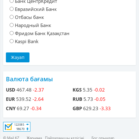
Банк ЦентрКредит
Евразийский Банк
Отбасы банк
Народный Банк
Фридом Банк Қазақстан
Kaspi Bank
Валюта бағамы
USD
467.48
-2.37
KGS
5.35
-0.02
EUR
539.52
-2.64
RUB
5.73
-0.05
CNY
69.27
-0.34
GBP
629.23
-3.33
© Mail.KZ
Жарнама
Пайдаланушы келісімі
Бос орындар