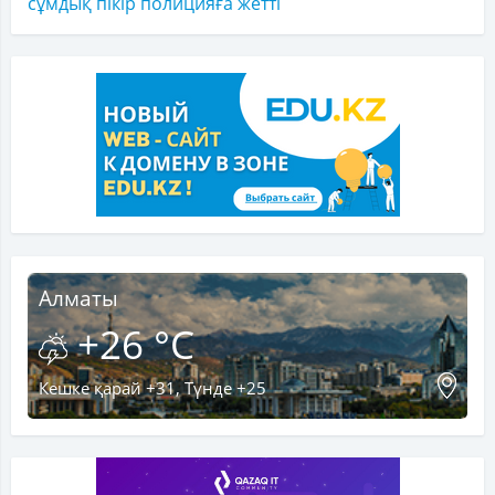
сұмдық пікір полицияға жетті
Алматы
+26 °C
Кешке қарай +31, Түнде +25