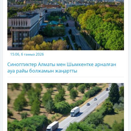
15:06, 6 тамыз 2026
Синоптиктер Алматы мен Шымкентке арналған
ауа райы болжамын жаңартты