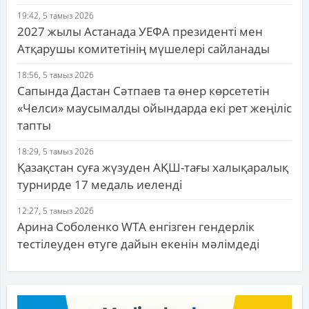
19:42, 5 тамыз 2026
2027 жылы Астанада УЕФА президенті мен
Атқарушы комитетінің мүшелері сайланады
18:56, 5 тамыз 2026
Сапында Дастан Сәтпаев та өнер көрсететін
«Челси» маусымалды ойындарда екі рет жеңіліс
тапты
18:29, 5 тамыз 2026
Қазақстан суға жүзуден АҚШ-тағы халықаралық
турнирде 17 медаль иеленді
12:27, 5 тамыз 2026
Арина Соболенко WTA енгізген гендерлік
тестілеуден өтуге дайын екенін мәлімдеді