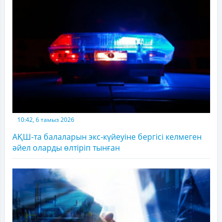
10:42, 6 тамыз 2026
АҚШ-та балаларын экс-күйеуіне бергісі келмеген
әйел оларды өлтіріп тынған