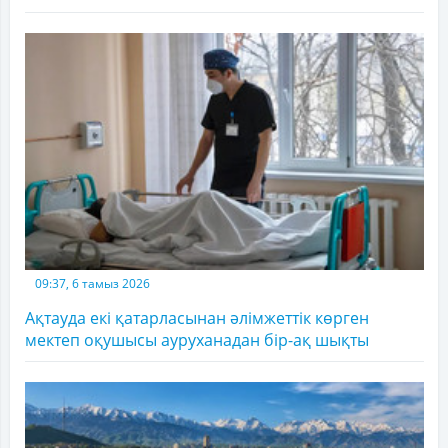
09:37, 6 тамыз 2026
Ақтауда екі қатарласынан әлімжеттік көрген
мектеп оқушысы ауруханадан бір-ақ шықты