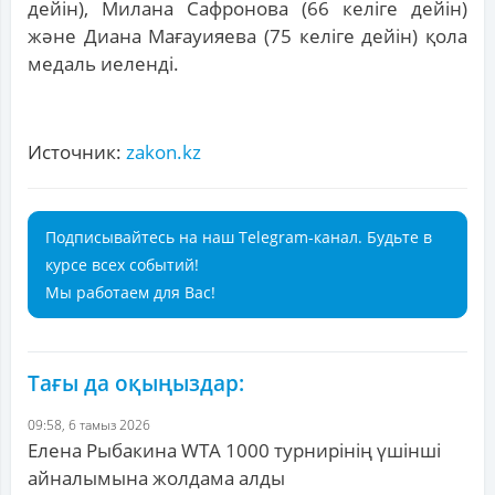
дейін), Милана Сафронова (66 келіге дейін)
және Диана Мағауияева (75 келіге дейін) қола
медаль иеленді.
Источник:
zakon.kz
Подписывайтесь на наш Telegram-канал. Будьте в
курсе всех событий!
Мы работаем для Вас!
Тағы да оқыңыздар:
09:58, 6 тамыз 2026
Елена Рыбакина WTA 1000 турнирінің үшінші
айналымына жолдама алды