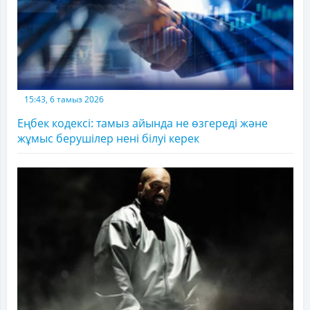
15:43, 6 тамыз 2026
Еңбек кодексі: тамыз айында не өзгереді және
жұмыс берушілер нені білуі керек