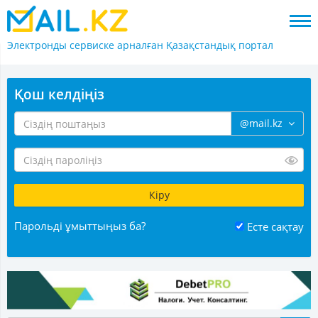
Электронды сервиске арналған
Қазақстандық портал
Қош келдіңіз
@mail.kz
Парольді ұмыттыңыз ба?
Есте сақтау