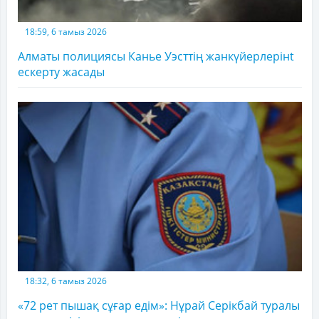
18:59, 6 тамыз 2026
Алматы полициясы Канье Уэсттің жанкүйерлерінt
ескерту жасады
18:32, 6 тамыз 2026
«72 рет пышақ сұғар едім»: Нұрай Серікбай туралы