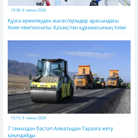
19:38, 6 тамыз 2026
Құзға өрмелеуден жасөспірімдер арасындағы
Азия чемпионаты: Қазақстан құрамасының тізімі
15:15, 6 тамыз 2026
7 тамыздан бастап Алматыдан Таразға жету
қиындайды