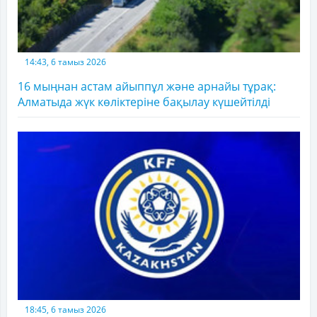
14:43, 6 тамыз 2026
16 мыңнан астам айыппұл және арнайы тұрақ:
Алматыда жүк көліктеріне бақылау күшейтілді
18:45, 6 тамыз 2026