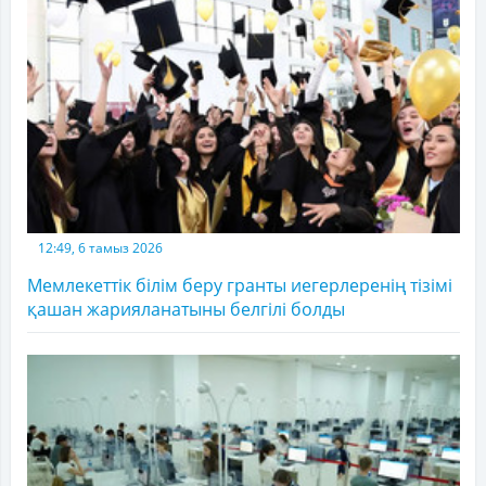
12:49, 6 тамыз 2026
Мемлекеттік білім беру гранты иегерлеренің тізімі
қашан жарияланатыны белгілі болды