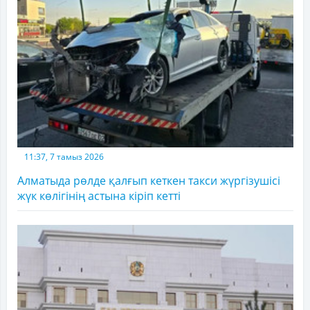
11:37, 7 тамыз 2026
Алматыда рөлде қалғып кеткен такси жүргізушісі
жүк көлігінің астына кіріп кетті