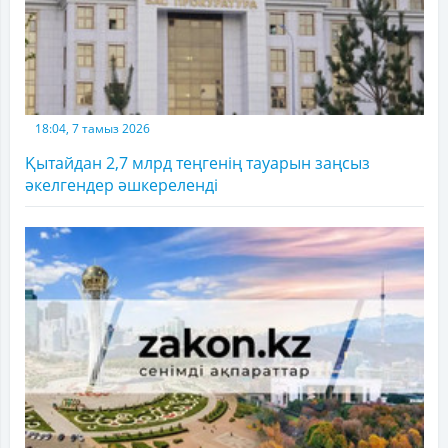
18:04, 7 тамыз 2026
Қытайдан 2,7 млрд теңгенің тауарын заңсыз
әкелгендер әшкереленді