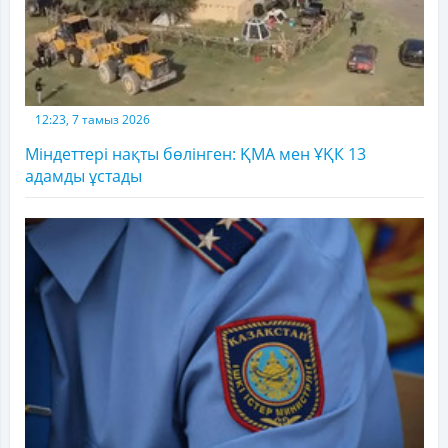
12:23, 7 тамыз 2026
Міндеттері нақты бөлінген: ҚМА мен ҰҚК 13
адамды ұстады