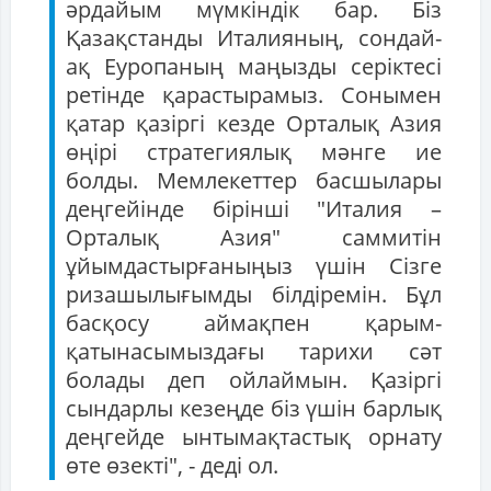
әрдайым мүмкіндік бар. Біз
Қазақстанды Италияның, сондай-
ақ Еуропаның маңызды серіктесі
ретінде қарастырамыз. Сонымен
қатар қазіргі кезде Орталық Азия
өңірі стратегиялық мәнге ие
болды. Мемлекеттер басшылары
деңгейінде бірінші "Италия –
Орталық Азия" саммитін
ұйымдастырғаныңыз үшін Сізге
ризашылығымды білдіремін. Бұл
басқосу аймақпен қарым-
қатынасымыздағы тарихи сәт
болады деп ойлаймын. Қазіргі
сындарлы кезеңде біз үшін барлық
деңгейде ынтымақтастық орнату
өте өзекті", - деді ол.