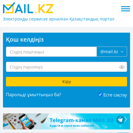
Электронды сервиске арналған
Қазақстандық портал
Қош келдіңіз
@mail.kz
Парольді ұмыттыңыз ба?
Есте сақтау