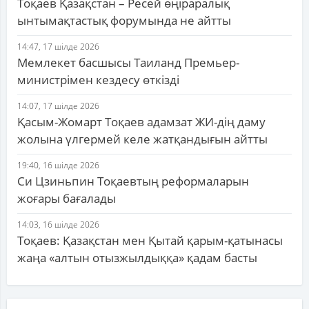
Тоқаев Қазақстан – Ресей өңіраралық
ынтымақтастық форумында не айтты
14:47, 17 шілде 2026
Мемлекет басшысы Таиланд Премьер-
министрімен кездесу өткізді
14:07, 17 шілде 2026
Қасым-Жомарт Тоқаев адамзат ЖИ-дің даму
жолына үлгермей келе жатқандығын айтты
19:40, 16 шілде 2026
Си Цзиньпин Тоқаевтың реформаларын
жоғары бағалады
14:03, 16 шілде 2026
Тоқаев: Қазақстан мен Қытай қарым-қатынасы
жаңа «алтын отызжылдыққа» қадам басты