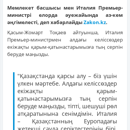
Мемлекет басшысы мен Италия Премьер-
министрі елорда әуежайында аз-кем
әңгімелесті, деп хабарлайды
Zakon.kz
.
Қасым-Жомарт Тоқаев айтуынша, Италия
Премьер-министрмен алдағы келіссөздер
екіжақты қарым-қатынастарымызға тың серпін
беруде маңызды.
"Қазақстанда қарсы алу – біз үшін
үлкен мәртебе. Алдағы келіссөздер
екіжақты қарым-
қатынастарымызға тың серпін
беруде маңызды, тіпті, шешуші рөл
атқаратынына сенімдімін. Италия
– Қазақстанның Еуропадағы
жетекші сауда серіктестерінің бірі.