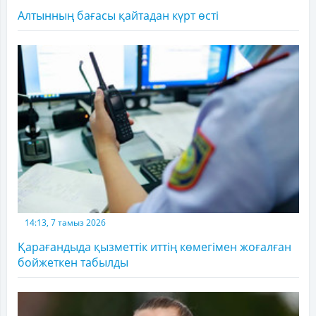
Алтынның бағасы қайтадан күрт өсті
14:13, 7 тамыз 2026
Қарағандыда қызметтік иттің көмегімен жоғалған
бойжеткен табылды