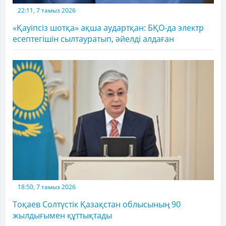
22:11, 7 тамыз 2026
«Қауіпсіз шотқа» ақша аудартқан: БҚО-да электр
есептегішін сылтауратып, әйелді алдаған
18:50, 7 тамыз 2026
Тоқаев Солтүстік Қазақстан облысының 90
жылдығымен құттықтады