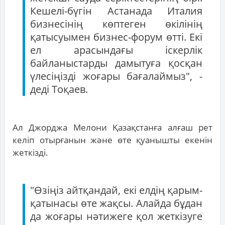
Кешелі-бүгін Астанада Италия
бизнесінің көптеген өкілінің
қатысуымен бизнес-форум өтті. Екі
ел арасындағы іскерлік
байланыстарды дамытуға қосқан
үлесіңізді жоғары бағалаймыз", -
деді Тоқаев.
Ал Джорджа Мелони Қазақстанға алғаш рет
келіп отырғанын және өте қуанышты екенін
жеткізді.
"Өзіңіз айтқандай, екі елдің қарым-
қатынасы өте жақсы. Алайда бұдан
да жоғары нәтижеге қол жеткізуге