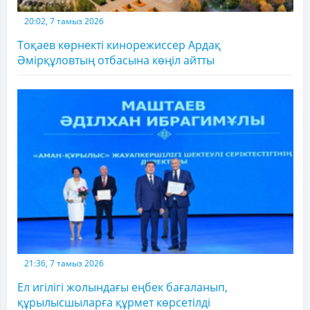
20:02, 7 тамыз 2026
Тоқаев көрнекті кинорежиссер Ардақ
Әмірқұловтың отбасына көңіл айтты
21:36, 7 тамыз 2026
Ел игілігі жолындағы еңбек бағаланып,
құрылысшыларға құрмет көрсетілді