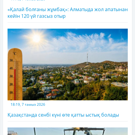
«Қалай болғаны жұмбақ»: Алматыда жол апатынан
кейін 120 үй газсыз отыр
18:19, 7 тамыз 2026
Қазақстанда сенбі күні өте қатты ыстық болады