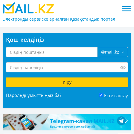
Электронды сервиске арналған
Қазақстандық портал
Қош келдіңіз
@mail.kz
Парольді ұмыттыңыз ба?
Есте сақтау