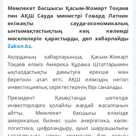
Мемлекет басшысы Қасым-Жомарт Тоқаев
пен АҚШ Сауда министрі Говард Латник
екіжақты сауда-экономикалық
ынтымақтастықтың кең көлемді
мәселелерін қарастырды, деп хабарлайды
Zakon.kz
.
Ақорданың хабарлауынша, Қасым-Жомарт
Тоқаев еліміз Америка Құрама Штаттарымен
ықпалдастықты дамытуға ерекше мән
беретінін атап өтті. АҚШ еліміздің негізгі
инвестициялық серіктестерінің бірі саналады.
Президент Қазақстанда шетелдік
инвесторларға қолайлы жағдай жасалғанын
айтты. Мемлекет басшысы елімізде
америкалық бизнес үшін энергетика, көлік-
логистика, цифрландыру, ауыл шаруашылығы
салаларында үлкен мүмкіндік бар екенін