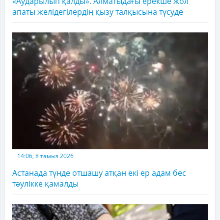
«Аударылып қалды». Алматыдағы ерекше жол
апаты желідегілердің қызу талқысына түсуде
14:06, 8 тамыз 2026
Астанада түнде отшашу атқан екі ер адам бес
тәулікке қамалды