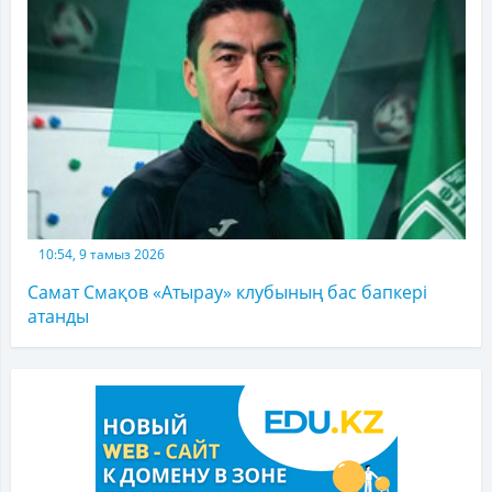
10:54, 9 тамыз 2026
Самат Смақов «Атырау» клубының бас бапкері
атанды