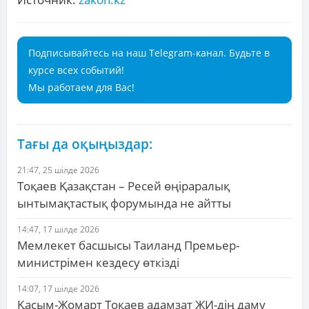
Подписывайтесь на наш Telegram-канал. Будьте в
курсе всех событий!
Мы работаем для Вас!
Тағы да оқыңыздар:
21:47, 25 шілде 2026
Тоқаев Қазақстан – Ресей өңіраралық
ынтымақтастық форумында не айтты
14:47, 17 шілде 2026
Мемлекет басшысы Таиланд Премьер-
министрімен кездесу өткізді
14:07, 17 шілде 2026
Қасым-Жомарт Тоқаев адамзат ЖИ-дің даму