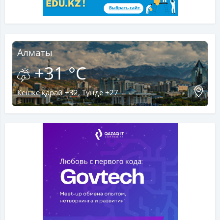
Алматы
+31 °C
Кешке қарай +32, Түнде +27