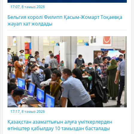
17:07, 8 тамыз 2026
Бельгия королі Филипп Қасым-Жомарт Тоқаевқа
жауап хат жолдады
17:17, 8 тамыз 2026
Қазақстан азаматтығын алуға үміткерлерден
өтініштер қабылдау 10 тамыздан басталады