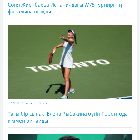
Соня Жиенбаева Испаниядағы W75 турнирінің
финалына шықты
11:10, 9 тамыз 2026
Тағы бір сынақ: Елена Рыбакина бүгін Торонтода
кіммен ойнайды