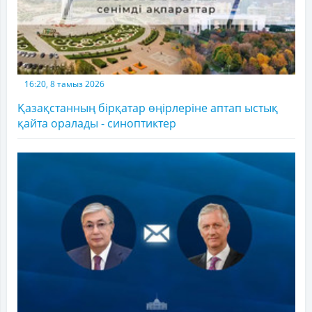
16:20, 8 тамыз 2026
Қазақстанның бірқатар өңірлеріне аптап ыстық
қайта оралады - синоптиктер