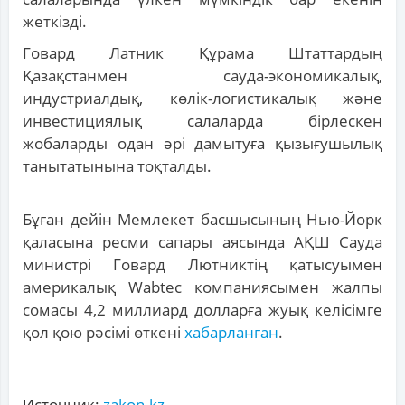
жеткізді.
Говард Латник Құрама Штаттардың
Қазақстанмен сауда-экономикалық,
индустриалдық, көлік-логистикалық және
инвестициялық салаларда бірлескен
жобаларды одан әрі дамытуға қызығушылық
танытатынына тоқталды.
Бұған дейін Мемлекет басшысының Нью-Йорк
қаласына ресми сапары аясында АҚШ Сауда
министрі Говард Лютниктің қатысуымен
америкалық Wabtec компаниясымен жалпы
сомасы 4,2 миллиард долларға жуық келісімге
қол қою рәсімі өткені
хабарланған
.
Источник:
zakon.kz