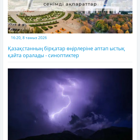
16:20, 8 тамыз 2026
Қазақстанның бірқатар өңірлеріне аптап ыстық
қайта оралады - синоптиктер