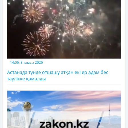
14:06, 8 тамыз 2026
Астанада түнде отшашу атқан екі ер адам бес
тәулікке қамалды