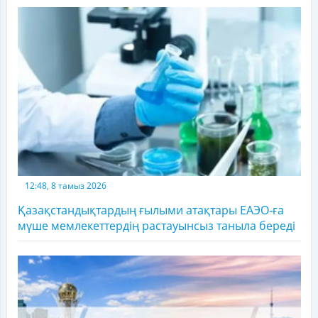
12:48, 8 тамыз 2026
Қазақстандықтардың ғылыми атақтары ЕАЭО-ға
мүше мемлекеттердің растауынсыз таныла береді