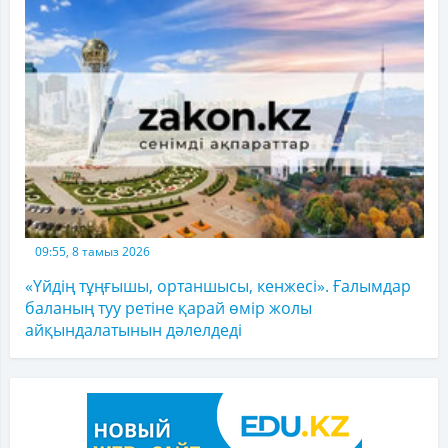
09:55, 8 тамыз 2026
«Үйдің тұңғышы, ортаншысы, кенжесі». Ғалымдар
баланың туу ретіне қарай өмір жолы
айқындалатынын дәлелдеді