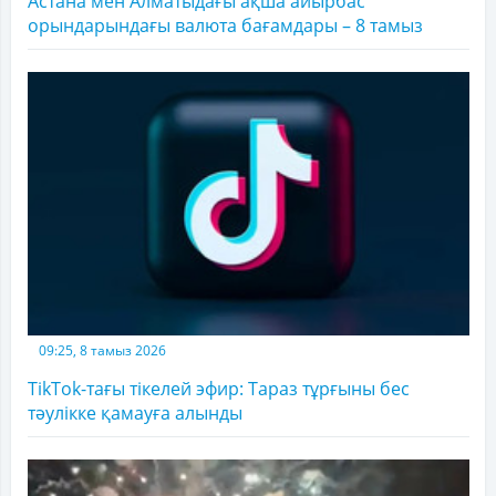
Астана мен Алматыдағы ақша айырбас
орындарындағы валюта бағамдары – 8 тамыз
09:25, 8 тамыз 2026
TikTok-тағы тікелей эфир: Тараз тұрғыны бес
тәулікке қамауға алынды