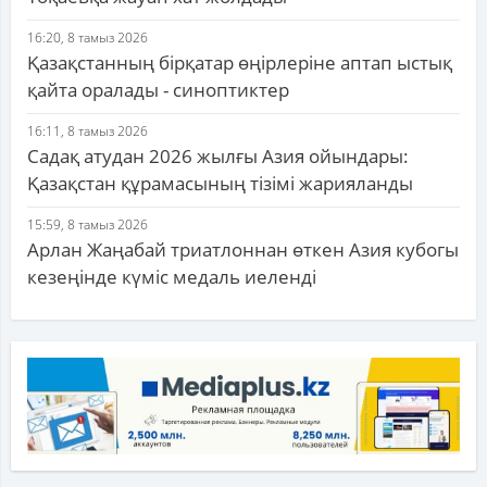
16:20, 8 тамыз 2026
Қазақстанның бірқатар өңірлеріне аптап ыстық
қайта оралады - синоптиктер
16:11, 8 тамыз 2026
Садақ атудан 2026 жылғы Азия ойындары:
Қазақстан құрамасының тізімі жарияланды
15:59, 8 тамыз 2026
Арлан Жаңабай триатлоннан өткен Азия кубогы
кезеңінде күміс медаль иеленді