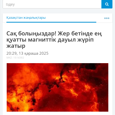
Қазақстан жаңалықтары
Сақ болыңыздар! Жер бетінде ең
қуатты магниттік дауыл жүріп
жатыр
20:29, 13 қараша 2025
MKZ: 1514382