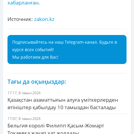
хабарланған
.
Источник:
zakon.kz
Подписывайтесь на наш Telegram-канал. Будьте в
курсе всех событий!
Мы работаем для Вас!
Тағы да оқыңыздар:
17:17, 8 тамыз 2026
Қазақстан азаматтығын алуға үміткерлерден
өтініштер қабылдау 10 тамыздан басталады
17:07, 8 тамыз 2026
Бельгия королі Филипп Қасым-Жомарт
Тоқаевқа жауап хат жолдады