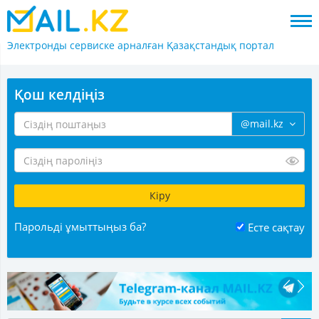
Электронды сервиске арналған
Қазақстандық портал
Қош келдіңіз
@mail.kz
Парольді ұмыттыңыз ба?
Есте сақтау