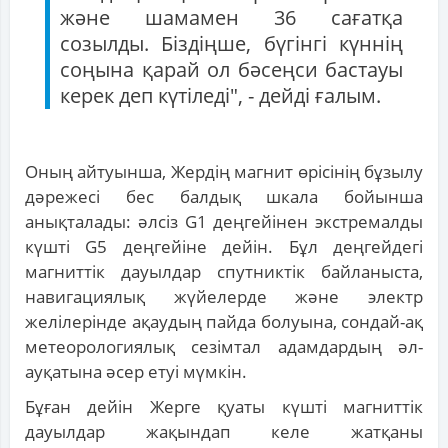
және шамамен 36 сағатқа
созылды. Біздіңше, бүгінгі күннің
соңына қарай ол бәсеңси бастауы
керек деп күтіледі", - дейді ғалым.
Оның айтуынша, Жердің магнит өрісінің бұзылу
дәрежесі бес балдық шкала бойынша
анықталады: әлсіз G1 деңгейінен экстремалды
күшті G5 деңгейіне дейін. Бұл деңгейдегі
магниттік дауылдар спутниктік байланыста,
навигациялық жүйелерде және электр
желілерінде ақаудың пайда болуына, сондай-ақ
метеорологиялық сезімтал адамдардың әл-
ауқатына әсер етуі мүмкін.
Бұған дейін Жерге қуаты күшті магниттік
дауылдар жақындап келе жатқаны