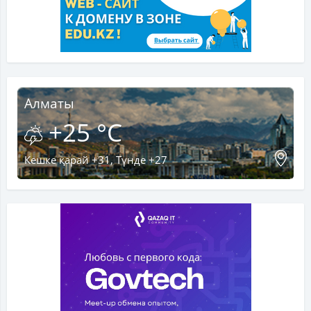
Алматы
+25 °C
Кешке қарай +31, Түнде +27