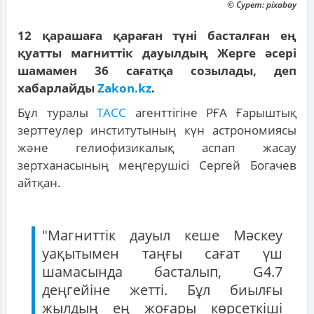
© Сурет: pixabay
12 қарашаға қараған түні басталған ең
қуатты магниттік дауылдың Жерге әсері
шамамен 36 сағатқа созылады, деп
хабарлайды
Zakon.kz
.
Бұл туралы
ТАСС
агенттігіне РҒА Ғарыштық
зерттеулер институтының күн астрономиясы
және гелиофизикалық аспап жасау
зертханасының меңгерушісі Сергей Богачев
айтқан.
"Магниттік дауыл кеше Мәскеу
уақытымен таңғы сағат үш
шамасында басталып, G4.7
деңгейіне жетті. Бұл биылғы
жылдың ең жоғары көрсеткіші