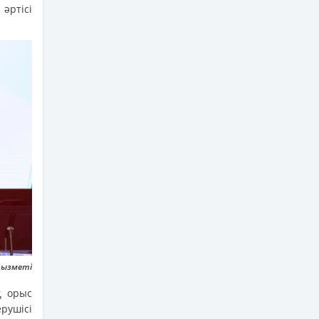
әртісі
қызметі
қ орыс
рушісі