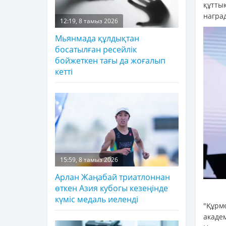
құтт
награ
12:19, 8 тамыз 2026
Мьянмада құлдықтан
босатылған ресейлік
бойжеткен тағы да жоғалып
кетті
15:59, 8 тамыз 2026
Арлан Жаңабай триатлоннан
өткен Азия кубогы кезеңінде
күміс медаль иеленді
"Құр
акаде