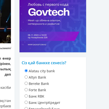
қызметі
е өнер
Сіз қай банкке сенесіз?
рінен,
ылық
Alatau city bank
, деп
Altyn Bank
Bereke Bank
кәсіби
Forte Bank
Банк RBK
қстан
Банк ЦентрКредит
рбаев
Евразийский Банк