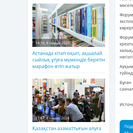
мәсел
Фору
экспо
көрер
Форум
14:16, 8 тамыз 2026
креат
халық
Астанада кітап оқып, ақшалай
негізг
сыйлық ұтуға мүмкіндік беретін
марафон өтіп жатыр
Ауқы
түйінд
Бұға
сахна
Источ
17:17, 8 тамыз 2026
Под
Қазақстан азаматтығын алуға
Мы 