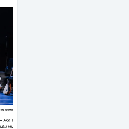
қызметі
— Асан
мбаев,