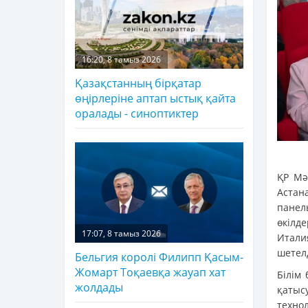
16:20, 8 тамыз 2026
Қазақстанның бірқатар
өңірлеріне аптап ыстық қайта
оралады - синоптиктер
ҚР Мә
Астан
панел
өкілд
17:07, 8 тамыз 2026
Итали
шетел
Бельгия королі Филипп Қасым-
Жомарт Тоқаевқа жауап хат
Білім
жолдады
қатыс
техно