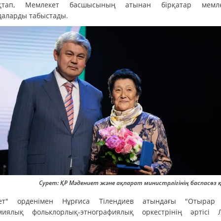
ықтап, Мемлекет басшысының атынан бірқатар мемлек
даларды табыстады.
Сурет: ҚР Мәдениет және ақпарат министрлігінің баспасөз 
мет" орденімен Нұрғиса Тілендиев атындағы "Отырар 
миялық фольклорлық-этнографиялық оркестрінің әртісі 