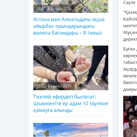
Сәуле
13:01, 8 тамыз 2026
"Қаза
Байсе
Астана мен Алматыдағы ақша
мекте
айырбас орындарындағы
Мұқан
валюта бағамдары – 8 тамыз
дирек
Бұған 
көрне
табыс
Ақорд
мемле
бөлет
15:22, 8 тамыз 2026
дамуы
Тікелей эфирдегі былапат:
Шымкентте ер адам 10 тәулікке
қамауға алынды