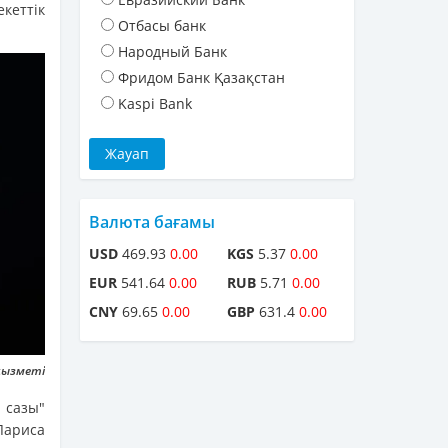
еттік
Отбасы банк
Народный Банк
Фридом Банк Қазақстан
Kaspi Bank
Валюта бағамы
USD
469.93
0.00
KGS
5.37
0.00
EUR
541.64
0.00
RUB
5.71
0.00
CNY
69.65
0.00
GBP
631.4
0.00
қызметі
сазы"
Лариса