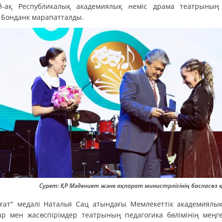
й-ақ Республикалық академиялық неміс драма театрының 
 Бонданк марапатталды.
Сурет: ҚР Мәдениет және ақпарат министрлігінің баспасөз 
ғат" медалі Наталья Сац атындағы Мемлекеттік академиялы
ар мен жасөспірімдер театрының педагогика бөлімінің меңге