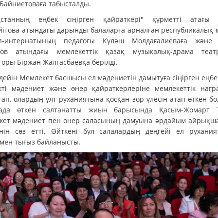
 Байниетоваға табысталды.
қстанның еңбек сіңірген қайраткері" құрметті атағы
йітова атындағы дарынды балаларға арналған республикалық 
п-интернатының педагогы Күләш Молдағалиеваға және
ов атындағы мемлекеттік қазақ музыкалық-драма теа
торы Біржан Жалғасбаевқа берілді.
дейін Мемлекет басшысы ел мәдениетін дамытуға сіңірген еңбе
кті мәдениет және өнер қайраткерлеріне мемлекеттік нагр
тап, олардың ұлт руханиятына қосқан зор үлесін атап өткен бо
ада өткен салтанатты жиын барысында Қасым-Жомарт 
кет мәдениет пен өнер саласының дамуына әрдайым айрықша
інін сөз етті. Өйткені бұл салалардың деңгейі ел рухани
мен тығыз байланысты.