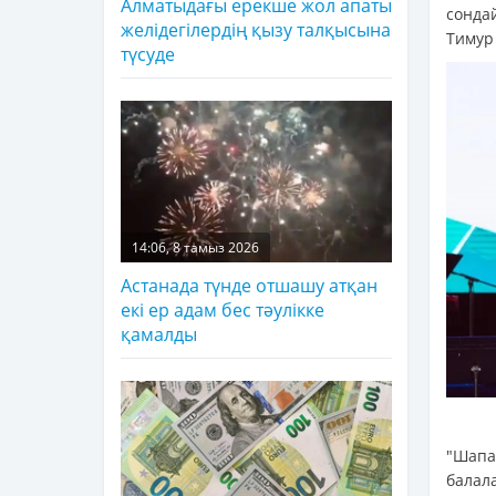
Алматыдағы ерекше жол апаты
сонда
желідегілердің қызу талқысына
Тимур
түсуде
14:06, 8 тамыз 2026
Астанада түнде отшашу атқан
екі ер адам бес тәулікке
қамалды
"Шапа
балал