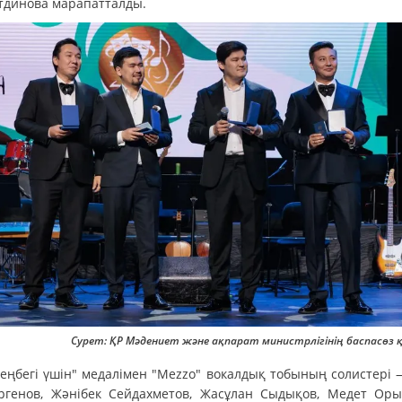
тдинова марапатталды.
Сурет: ҚР Мәдениет және ақпарат министрлігінің баспасөз 
 еңбегі үшін" медалімен "Mezzo" вокалдық тобының солистері 
ргенов, Жәнібек Сейдахметов, Жасұлан Сыдықов, Медет Оры