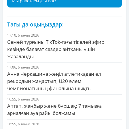
Мы работаем для Вас!
Тағы да оқыңыздар:
17:10, 6 тамыз 2026
Семей тұрғыны TikTok-тағы тікелей эфир
кезінде балағат сөздер айтқаны үшін
жазаланды
17:06, 6 тамыз 2026
Анна Черкашина жеңіл атлетикадан ел
рекордын жаңартып, U20 әлем
чемпионатының финалына шықты
16:55, 6 тамыз 2026
Аптап, жаңбыр және бұршақ: 7 тамызға
арналған ауа райы болжамы
16:55, 6 тамыз 2026