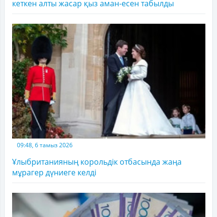
кеткен алты жасар қыз аман-есен табылды
09:48, 6 тамыз 2026
Ұлыбританияның корольдік отбасында жаңа
мұрагер дүниеге келді