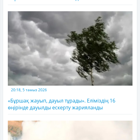
20:18, 5 тамыз 2026
«Бұршақ жауып, дауыл тұрады». Еліміздің 16
өңірінде дауылды ескерту жарияланды