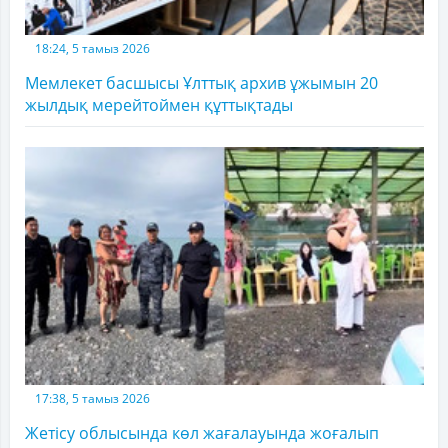
18:24, 5 тамыз 2026
Мемлекет басшысы Ұлттық архив ұжымын 20
жылдық мерейтоймен құттықтады
17:38, 5 тамыз 2026
Жетісу облысында көл жағалауында жоғалып