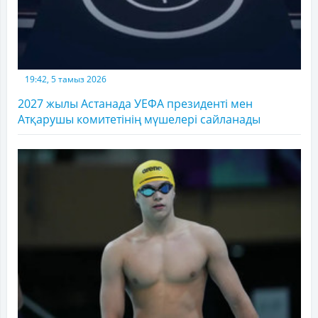
19:42, 5 тамыз 2026
2027 жылы Астанада УЕФА президенті мен
Атқарушы комитетінің мүшелері сайланады