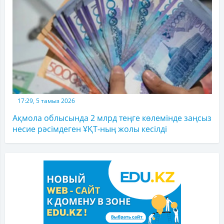
17:29, 5 тамыз 2026
Ақмола облысында 2 млрд теңге көлемінде заңсыз
несие рәсімдеген ҰҚТ-ның жолы кесілді