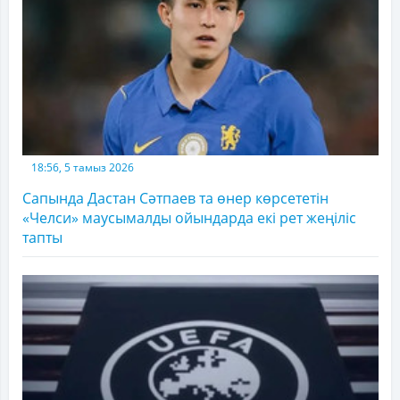
18:56, 5 тамыз 2026
Сапында Дастан Сәтпаев та өнер көрсететін
«Челси» маусымалды ойындарда екі рет жеңіліс
тапты