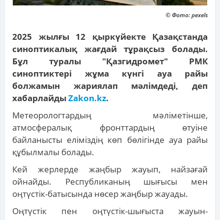
© Фото: pexels
2025 жылғы 12 қыркүйекте Қазақстанда
синоптикалық жағдай тұрақсыз болады.
Бұл туралы "Қазгидромет" РМК
синоптиктері жұма күнгі ауа райы
болжамын жариялап мәлімдеді, деп
хабарлайды
Zakon.kz
.
Метеорологтардың мәліметінше,
атмосфералық фронттардың өтуіне
байланысты еліміздің көп бөлігінде ауа райы
құбылмалы болады.
Кей жерлерде жаңбыр жауып, найзағай
ойнайды. Республиканың шығысы мен
оңтүстік-батысында нөсер жаңбыр жауады.
Оңтүстік пен оңтүстік-шығыста жауын-