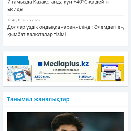
7 тамызда Қазақстанда күн +40°С-қа дейін
ысиды
16:48, 6 тамыз 2026
Доллар үздік ондыққа «әрең» ілінді: Әлемдегі ең
қымбат валюталар тізімі
Танымал жаңалықтар