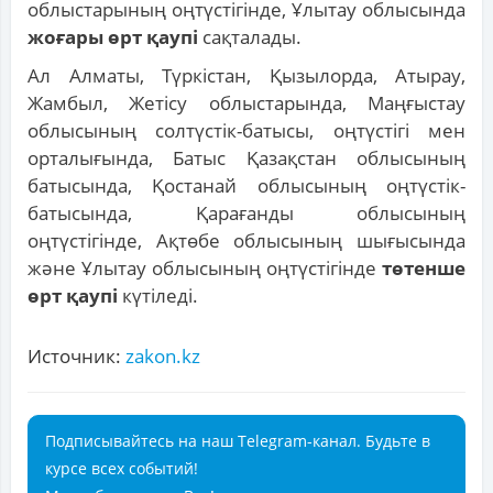
облыстарының оңтүстігінде, Ұлытау облысында
жоғары өрт қаупі
сақталады.
Ал Алматы, Түркістан, Қызылорда, Атырау,
Жамбыл, Жетісу облыстарында, Маңғыстау
облысының солтүстік-батысы, оңтүстігі мен
орталығында, Батыс Қазақстан облысының
батысында, Қостанай облысының оңтүстік-
батысында, Қарағанды облысының
оңтүстігінде, Ақтөбе облысының шығысында
және Ұлытау облысының оңтүстігінде
төтенше
өрт қаупі
күтіледі.
Источник:
zakon.kz
Подписывайтесь на наш Telegram-канал. Будьте в
курсе всех событий!