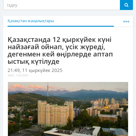
Қазақстан жаңалықтары
Қазақстанда 12 қыркүйек күні
найзағай ойнап, үсік жүреді,
дегенмен кей өңірлерде аптап
ыстық күтілуде
21:49, 11 қыркүйек 2025
MKZ: 1503005