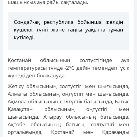
шашынсыз ауа райы сақталады.
Сондай-ақ республика бойынша желдің
күшеюі, түнгі және таңғы уақытта тұман
күтіледі.
Қостанай облысының солтүстігінде ауа
температурасы түнде -2°С дейін төмендеп, үсік
жүреді деп болжануда.
Жетісу облысының солтүстігі мен шығысында,
Алматы облысының оңтүстігі мен шығысында,
Ақмола облысының солтүстік-батысында, Батыс
Қазақстан облысының оңтүстігі мен
шығысында, Атырау облысының батысында,
Ақтөбе облысының батысы, солтүстігі мен
орталығында, Қостанай мен Қарағанды