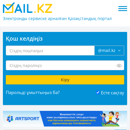
Электронды сервиске арналған
Қазақстандық портал
Қош келдіңіз
@mail.kz
Парольді ұмыттыңыз ба?
Есте сақтау