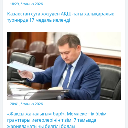
18:29, 5 тамыз 2026
Қазақстан суға жүзуден АҚШ-тағы халықаралық
турнирде 17 медаль иеленді
20:41, 5 тамыз 2026
«Жақсы жаңалығым бар!». Мемлекеттік білім
гранттары иегерлерінің тізімі 7 тамызда
жарияланатыны белгілі болды