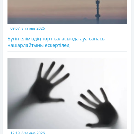
09:07, 8 тамыз 2026
Бүгін еліміздің төрт қаласында ауа сапасы
нашарлайтыны ескертіледі
12:19, 8 тамыз 2026