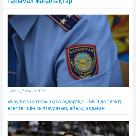
Танымал жаңалықтар
22:11, 7 тамыз 2026
«Қауіпсіз шотқа» ақша аудартқан: БҚО-да электр
есептегішін сылтауратып, әйелді алдаған