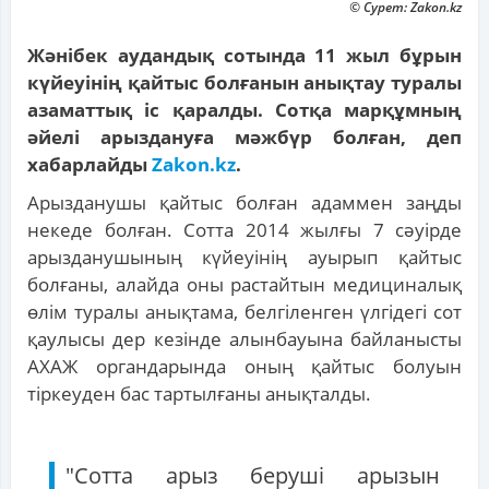
© Сурет: Zakon.kz
Жәнібек аудандық сотында 11 жыл бұрын
күйеуінің қайтыс болғанын анықтау туралы
азаматтық іс қаралды. Сотқа марқұмның
әйелі арыздануға мәжбүр болған, деп
хабарлайды
Zakon.kz
.
Арызданушы қайтыс болған адаммен заңды
некеде болған. Сотта 2014 жылғы 7 сәуірде
арызданушының күйеуінің ауырып қайтыс
болғаны, алайда оны растайтын медициналық
өлім туралы анықтама, белгіленген үлгідегі сот
қаулысы дер кезінде алынбауына байланысты
АХАЖ органдарында оның қайтыс болуын
тіркеуден бас тартылғаны анықталды.
"Сотта арыз беруші арызын