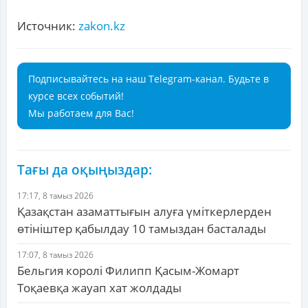
Источник:
zakon.kz
Подписывайтесь на наш Telegram-канал. Будьте в
курсе всех событий!
Мы работаем для Вас!
Тағы да оқыңыздар:
17:17, 8 тамыз 2026
Қазақстан азаматтығын алуға үміткерлерден
өтініштер қабылдау 10 тамыздан басталады
17:07, 8 тамыз 2026
Бельгия королі Филипп Қасым-Жомарт
Тоқаевқа жауап хат жолдады