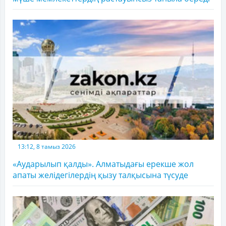
13:12, 8 тамыз 2026
«Аударылып қалды». Алматыдағы ерекше жол
апаты желідегілердің қызу талқысына түсуде