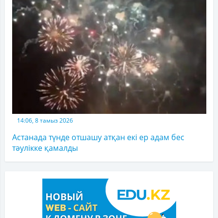
14:06, 8 тамыз 2026
Астанада түнде отшашу атқан екі ер адам бес
тәулікке қамалды