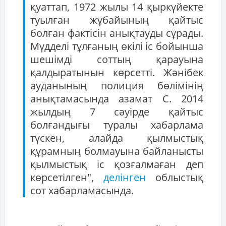
қуаттап, 1972 жылы 14 қыркүйекте
туылған жұбайының қайтыс
болған фактісін анықтауды сұрады.
Мүдделі тұлғаның өкілі іс бойынша
шешімді соттың қарауына
қалдыратынын көрсетті. Жәнібек
ауданының полиция бөлімінің
анықтамасында азамат С. 2014
жылдың 7 сәуірде қайтыс
болғандығы туралы хабарлама
түскен, алайда қылмыстық
құрамның болмауына байланысты
қылмыстық іс қозғалмаған деп
көрсетілген",
делінген
облыстық
сот хабарламасында.