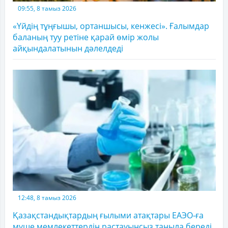
09:55, 8 тамыз 2026
«Үйдің тұңғышы, ортаншысы, кенжесі». Ғалымдар
баланың туу ретіне қарай өмір жолы
айқындалатынын дәлелдеді
12:48, 8 тамыз 2026
Қазақстандықтардың ғылыми атақтары ЕАЭО-ға
мүше мемлекеттердің растауынсыз таныла береді