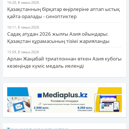
16:20, 8 тамыз 2026
Қазақстанның бірқатар өңірлеріне аптап ыстық
қайта оралады - синоптиктер
16:11, 8 тамыз 2026
Садақ атудан 2026 жылғы Азия ойындары:
Қазақстан құрамасының тізімі жарияланды
15:59, 8 тамыз 2026
Арлан Жаңабай триатлоннан өткен Азия кубогы
кезеңінде күміс медаль иеленді