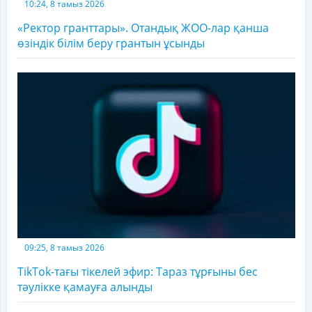
10:24, 8 тамыз 2026
«Ректор гранттары». Отандық ЖОО-лар қанша
өзіндік білім беру грантын ұсынды
09:25, 8 тамыз 2026
TikTok-тағы тікелей эфир: Тараз тұрғыны бес
тәулікке қамауға алынды