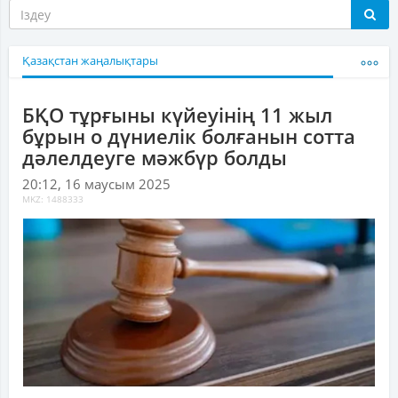
Қазақстан жаңалықтары
БҚО тұрғыны күйеуінің 11 жыл
бұрын о дүниелік болғанын сотта
дәлелдеуге мәжбүр болды
20:12, 16 маусым 2025
MKZ: 1488333