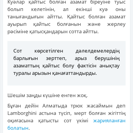
Куәлар қайтыс болған азамат біреуіне туыс
болып келетінін, ал екінші куә оны
танығандығын айтты. Қайтыс болған азамат
ауырып қайтыс болғанын және жерлеу
рәсіміне қатысқандарын сотта айтты.
Сот көрсетілген дәлелдемелердің
барлығын зерттеп, арыз берушінің
азаматтың қайтыс болу фактісін анықтау
туралы арызын қанағаттандырды.
Шешім заңды күшіне енген жоқ.
Бұған дейін Алматыда трюк жасаймын деп
Lamborghini астына түсіп, мерт болған жігіттің
оқиғасына қатысты сот үкімі
жарияланған
болатын
.