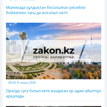
Мьянмада құлдықтан босатылған ресейлік
бойжеткен тағы да жоғалып кетті
09:20, 8 тамыз 2026
Оралда суға батып кете жаздаған ер адам айыппұл
арқалады