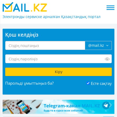
Электронды сервиске арналған
Қазақстандық портал
Қош келдіңіз
@mail.kz
Парольді ұмыттыңыз ба?
Есте сақтау