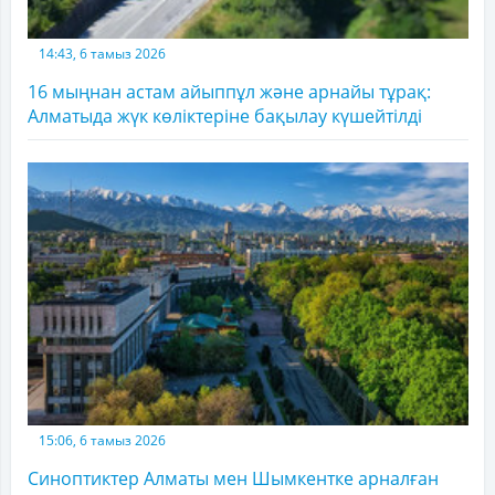
14:43, 6 тамыз 2026
16 мыңнан астам айыппұл және арнайы тұрақ:
Алматыда жүк көліктеріне бақылау күшейтілді
15:06, 6 тамыз 2026
Синоптиктер Алматы мен Шымкентке арналған