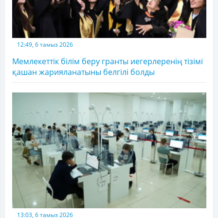
12:49, 6 тамыз 2026
Мемлекеттік білім беру гранты иегерлеренің тізімі
қашан жарияланатыны белгілі болды
13:03, 6 тамыз 2026