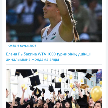
09:58, 6 тамыз 2026
Елена Рыбакина WTA 1000 турнирінің үшінші
айналымына жолдама алды