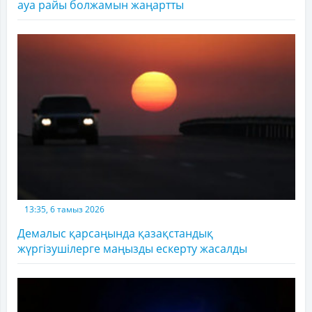
ауа райы болжамын жаңартты
13:35, 6 тамыз 2026
Демалыс қарсаңында қазақстандық
жүргізушілерге маңызды ескерту жасалды