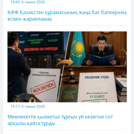
18:45, 6 тамыз 2026
ҚФФ Қазақстан құрамасының жаңа бас бапкерінің
есімін жарияламақ
19:17, 6 тамыз 2026
Мемлекеттік қызметші тұрғын үй кезегіне сот
арқылы қайта тұрды