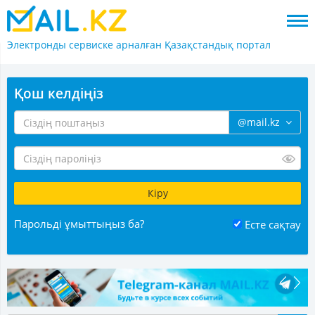
Электронды сервиске арналған
Қазақстандық портал
Қош келдіңіз
@mail.kz
Парольді ұмыттыңыз ба?
Есте сақтау