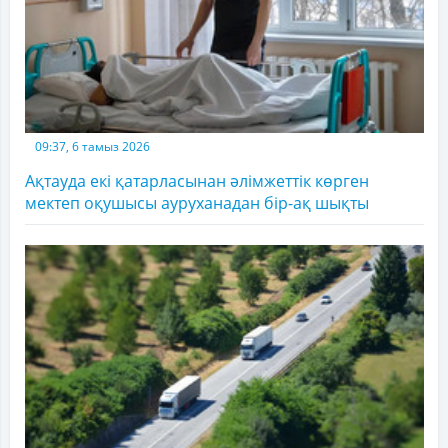
09:37, 6 тамыз 2026
Ақтауда екі қатарласынан әлімжеттік көрген
мектеп оқушысы ауруханадан бір-ақ шықты