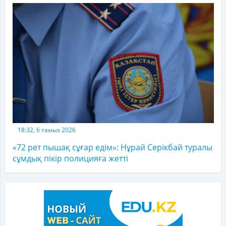
18:32, 6 тамыз 2026
«72 рет пышақ сұғар едім»: Нұрай Серікбай туралы
сұмдық пікір полицияға жетті