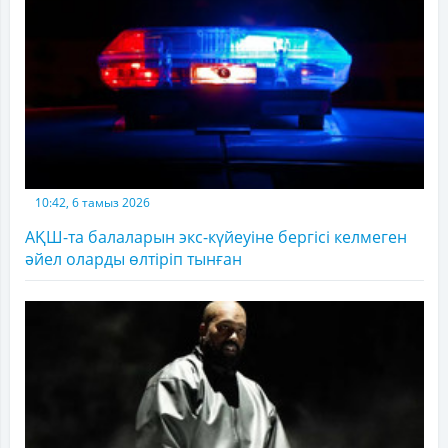
10:42, 6 тамыз 2026
АҚШ-та балаларын экс-күйеуіне бергісі келмеген
әйел оларды өлтіріп тынған