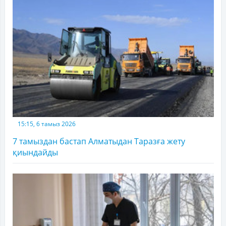
15:15, 6 тамыз 2026
7 тамыздан бастап Алматыдан Таразға жету
қиындайды