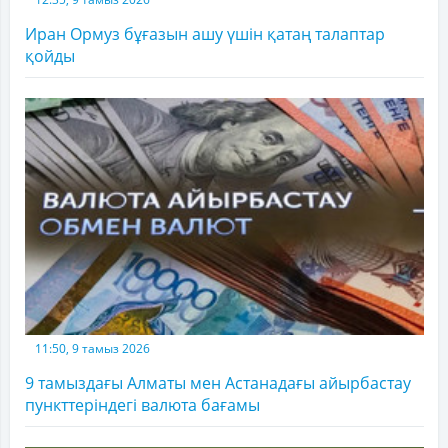
Иран Ормуз бұғазын ашу үшін қатаң талаптар
қойды
11:50, 9 тамыз 2026
9 тамыздағы Алматы мен Астанадағы айырбастау
пункттеріндегі валюта бағамы