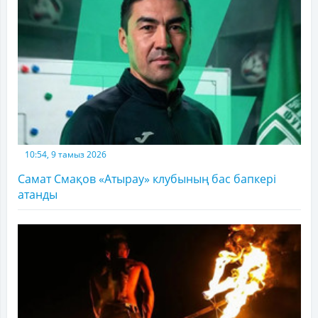
10:54, 9 тамыз 2026
Самат Смақов «Атырау» клубының бас бапкері
атанды