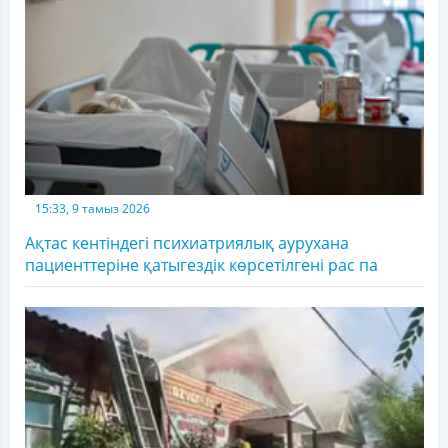
15:33, 9 тамыз 2026
Ақтас кентіндегі психиатриялық аурухана
пациенттеріне қатыгездік көрсетілгені рас па