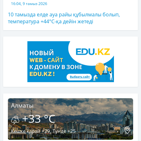
16:04, 9 тамыз 2026
10 тамызда елде ауа райы құбылмалы болып,
температура +44°C-қа дейін жетеді
Алматы
+33 °C
Кешке қарай +29, Түнде +25