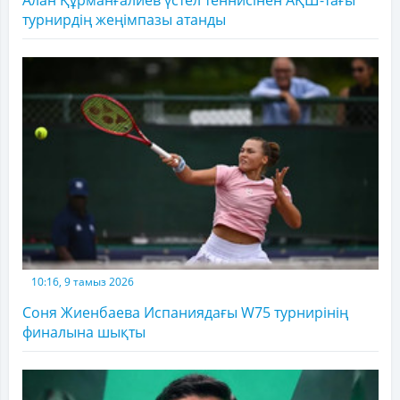
Алан Құрманғалиев үстел теннисінен АҚШ-тағы
турнирдің жеңімпазы атанды
10:16, 9 тамыз 2026
Соня Жиенбаева Испаниядағы W75 турнирінің
финалына шықты