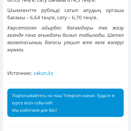
Шымкентте рубльді сатып алудың орташа
бағамы – 6,64 теңге, сату – 6,70 теңге.
Көрсетілген айырбас бағамдары тек жазу
кезінде ғана ағымдағы болып табылады. Шетел
валютасының бағасы уақыт өте келе өзгеруі
мүмкін.
Источник:
zakon.kz
Подписывайтесь на наш Telegram-канал. Будьте в
курсе всех событий!
Мы работаем для Вас!