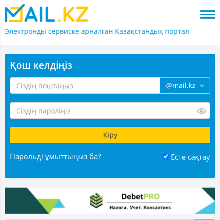
Электронды сервиске арналған
Қазақстандық портал
Қош келдіңіз
@mail.kz
Парольді ұмыттыңыз ба?
Есте сақтау