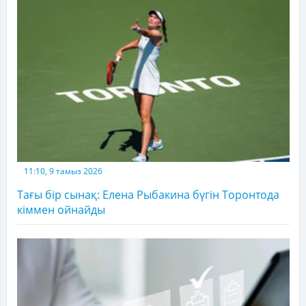
11:10, 9 тамыз 2026
Тағы бір сынақ: Елена Рыбакина бүгін Торонтода
кіммен ойнайды