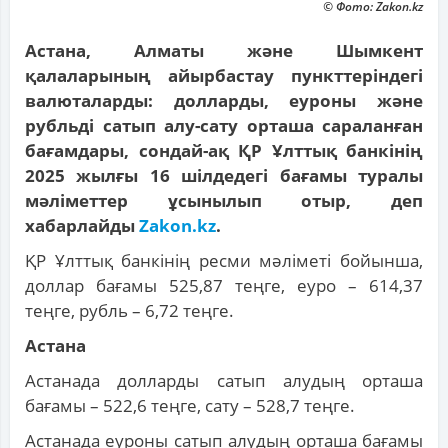
© Фото: Zakon.kz
Астана, Алматы және Шымкент
қалаларының айырбастау пункттеріндегі
валюталарды: долларды, еуроны және
рубльді сатып алу-сату орташа сараланған
бағамдары, сондай-ақ ҚР Ұлттық банкінің
2025 жылғы 16 шілдедегі бағамы туралы
мәліметтер ұсынылып отыр, деп
хабарлайды
Zakon.kz
.
ҚР Ұлттық банкінің ресми мәліметі бойынша,
доллар бағамы 525,87 теңге, еуро – 614,37
теңге, рубль – 6,72 теңге.
Астана
Астанада долларды сатып алудың орташа
бағамы – 522,6 теңге, сату – 528,7 теңге.
Астанада еуроны сатып алудың орташа бағамы