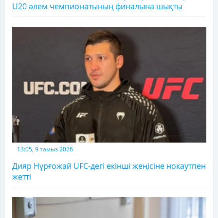
U20 әлем чемпионатының финалына шықты
13:05, 9 тамыз 2026
Дияр Нұрғожай UFC-дегі екінші жеңісіне нокаутпен
жетті